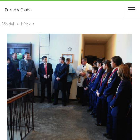
Borboly Csaba
Főoldal
Hírek