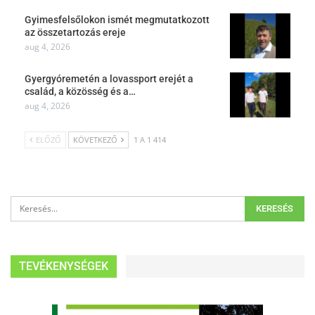
Gyimesfelsőlokon ismét megmutatkozott
az összetartozás ereje
aug 4, 2026
Gyergyóremetén a lovassport erejét a
család, a közösség és a…
aug 4, 2026
ELŐZŐ
KÖVETKEZŐ
1 A 1 414
TEVÉKENYSÉGEK