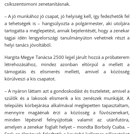
csíkszentsimoni zenetanításnak.
– A jó munkához jó csapat, jó helyiség kell, így fedezhetők fel
a tehetségek is – hangsúlyozta a polgármester, aki utoljára
tartogatta a meglepetést, annak bejelentését, hogy a zenekar
tagjai idén lengyelországi tanulmányúton vehetnek részt a
helyi tanács jóvoltából.
Hargita Megye Tanácsa 2500 lejjel járult hozzá a próbaterem
létrehozásához, mindez azonban eltörpül a mellett a
támogatás és elismerés mellett, amivel a közösség
körülveszi a kis csapatot.
– A nyáron láttam azt a gondoskodást és tiszteletet, amivel a
szülők és a lakosok elismerik a kis zenészek munkáját. A
település körbejárása alkalmával meglepetten tapasztaltam,
mennyire magáénak érzi a közösség a fúvószenekart,
minden lépésnél felnyújtottak valamit az utánfutóra,
amelyen a zenekar foglalt helyet – mondta Borboly Csaba. –