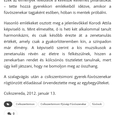
Ezek az élmények feledtetik a kevésbé kellemes pillanatokat
– tette hozzá gyerekkori emlékeiből idézve, amikor a
fúvószenekar tagjaként esőben, hóban is mentek próbálni.
Hasonló emlékeket osztott meg a jelenlevőkkel Korodi Attila
képviselő is. Mint elmesélte, ő is heti két alkalommal tanult
harmonikázni, és csak később érezte át a zenetanulás
értékét, amely csak a gyakorlóteremben kín, a színpadon
már élmény. A képviselő szerint a kis muzsikusok a
zenetanulás révén az életre is felkészülnek, hiszen a
zenekarban rendet és kölcsönös tiszteletet tanulnak, mert
úgy kell játszani, hogy ne bomoljon meg az összhang.
A szalagvágás után a csíkszentsimoni gyerek-fúvószenekar
rögtönzött előadással örvendeztette meg az egybegyűlteket.
Csíkszereda, 2012. január 13.
Csíkszentsimon
Csíkszentsimoni Ifjúsági Fúvószenekar
fúvósok
0