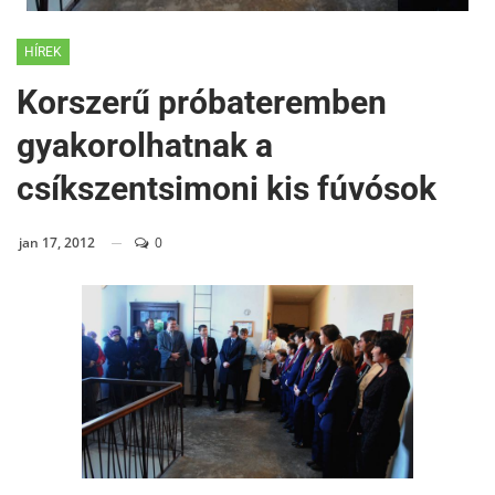
HÍREK
Korszerű próbateremben
gyakorolhatnak a
csíkszentsimoni kis fúvósok
jan 17, 2012
0