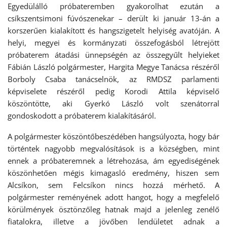
Egyedülálló próbateremben gyakorolhat ezután a
csíkszentsimoni fúvószenekar – derült ki január 13-án a
korszerűen kialakított és hangszigetelt helyiség avatóján. A
helyi, megyei és kormányzati összefogásból létrejött
próbaterem átadási ünnepségén az összegyűlt helyieket
Fábián László polgármester, Hargita Megye Tanácsa részéről
Borboly Csaba tanácselnök, az RMDSZ parlamenti
képviselete részéről pedig Korodi Attila képviselő
köszöntötte, aki Gyerkó László volt szenátorral
gondoskodott a próbaterem kialakításáról.
A polgármester köszöntőbeszédében hangsúlyozta, hogy bár
történtek nagyobb megvalósítások is a községben, mint
ennek a próbateremnek a létrehozása, ám egyediségének
köszönhetően mégis kimagasló eredmény, hiszen sem
Alcsíkon, sem Felcsíkon nincs hozzá mérhető. A
polgármester reményének adott hangot, hogy a megfelelő
körülmények ösztönzőleg hatnak majd a jelenleg zenélő
fiatalokra, illetve a jövőben lendületet adnak a