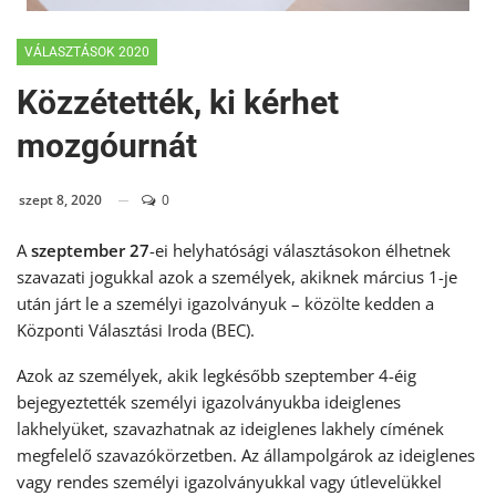
VÁLASZTÁSOK 2020
Közzétették, ki kérhet
mozgóurnát
szept 8, 2020
0
A
szeptember 27
-ei helyhatósági választásokon élhetnek
szavazati jogukkal azok a személyek, akiknek március 1-je
után járt le a személyi igazolványuk – közölte kedden a
Központi Választási Iroda (BEC).
Azok az személyek, akik legkésőbb szeptember 4-éig
bejegyeztették személyi igazolványukba ideiglenes
lakhelyüket, szavazhatnak az ideiglenes lakhely címének
megfelelő szavazókörzetben. Az állampolgárok az ideiglenes
vagy rendes személyi igazolványukkal vagy útlevelükkel