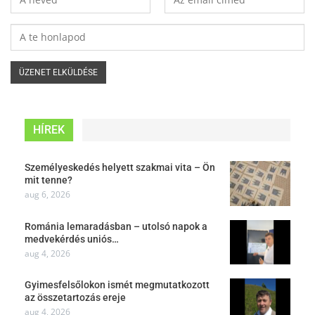
HÍREK
Személyeskedés helyett szakmai vita – Ön
mit tenne?
aug 6, 2026
Románia lemaradásban – utolsó napok a
medvekérdés uniós…
aug 4, 2026
Gyimesfelsőlokon ismét megmutatkozott
az összetartozás ereje
aug 4, 2026