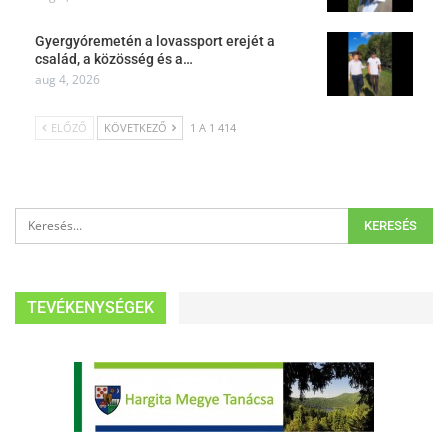
Gyergyóremetén a lovassport erejét a
család, a közösség és a…
aug 4, 2026
ELŐZŐ
KÖVETKEZŐ
1 A 1 414
TEVÉKENYSÉGEK