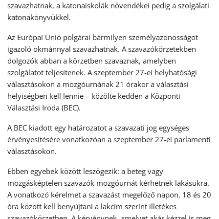
szavazhatnak, a katonaiskolák növendékei pedig a szolgálati
katonakönyvükkel.
Az Európai Unió polgárai bármilyen személyazonosságot
igazoló okmánnyal szavazhatnak. A szavazókörzetekben
dolgozók abban a körzetben szavaznak, amelyben
szolgálatot teljesítenek. A szeptember 27-ei helyhatósági
választásokon a mozgóurnának 21 órakor a választási
helyiségben kell lennie – közölte kedden a Központi
Választási Iroda (BEC).
A BEC kiadott egy határozatot a szavazati jog egységes
érvényesítésére vonatkozóan a szeptember 27-ei parlamenti
választásokon.
Ebben egyebek között leszögezik: a beteg vagy
mozgásképtelen szavazók mozgóurnát kérhetnek lakásukra.
A vonatkozó kérelmet a szavazást megelőző napon, 18 és 20
óra között kell benyújtani a lakcím szerint illetékes
szavazókörzetben. A kérvénynek, amelyet akár kézzel is meg