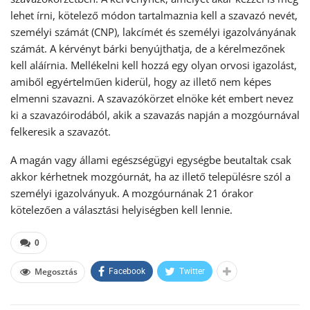
lehet írni, kötelező módon tartalmaznia kell a szavazó nevét,
személyi számát (CNP), lakcímét és személyi igazolványának
számát. A kérvényt bárki benyújthatja, de a kérelmezőnek
kell aláírnia. Mellékelni kell hozzá egy olyan orvosi igazolást,
amiből egyértelműen kiderül, hogy az illető nem képes
elmenni szavazni. A szavazókörzet elnöke két embert nevez
ki a szavazóirodából, akik a szavazás napján a mozgóurnával
felkeresik a szavazót.
A magán vagy állami egészségügyi egységbe beutaltak csak
akkor kérhetnek mozgóurnát, ha az illető településre szól a
személyi igazolványuk. A mozgóurnának 21 órakor
kötelezően a választási helyiségben kell lennie.
0
Megosztás
Facebook
Twitter