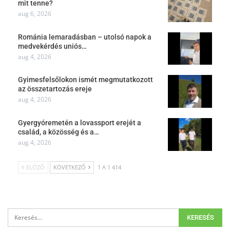
mit tenne?
aug 6, 2026
Románia lemaradásban – utolsó napok a
medvekérdés uniós…
aug 4, 2026
Gyimesfelsőlokon ismét megmutatkozott
az összetartozás ereje
aug 4, 2026
Gyergyóremetén a lovassport erejét a
család, a közösség és a…
aug 4, 2026
ELŐZŐ
KÖVETKEZŐ
1 A 1 414