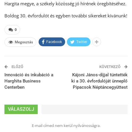
Hargita megye, a székely közösség jó hírének öregbítéséhez.
Boldog 30. évfordulót és egyben további sikereket kívánunk!
0
Megosztás
Facebook
Twitter
ELŐZŐ
KÖVETKEZŐ
Innováció és inkubáció a
Kájoni János-díjjal tüntették
Harghita Business
ki a 30. évfordulóját ünneplő
Centerben
Pipacsok Néptáncegyüttest
VÁLASZOLJ
E-mail címed nem kerül nyilvánosságra.