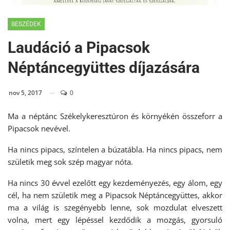
BESZÉDEK
Laudáció a Pipacsok
Néptáncegyüttes díjazására
nov 5, 2017
0
Ma a néptánc Székelykeresztúron és környékén összeforr a
Pipacsok nevével.
Ha nincs pipacs, színtelen a búzatábla. Ha nincs pipacs, nem
születik meg sok szép magyar nóta.
Ha nincs 30 évvel ezelőtt egy kezdeményezés, egy álom, egy
cél, ha nem születik meg a Pipacsok Néptáncegyüttes, akkor
ma a világ is szegényebb lenne, sok mozdulat elveszett
volna, mert egy lépéssel kezdődik a mozgás, gyorsuló