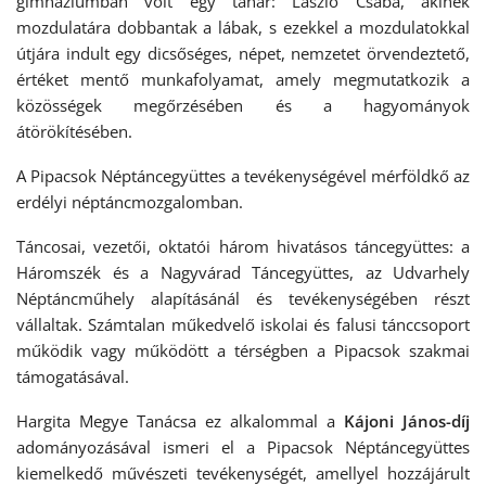
gimnáziumban volt egy tanár: László Csaba, akinek
mozdulatára dobbantak a lábak, s ezekkel a mozdulatokkal
útjára indult egy dicsőséges, népet, nemzetet örvendeztető,
értéket mentő munkafolyamat, amely megmutatkozik a
közösségek megőrzésében és a hagyományok
átörökítésében.
A Pipacsok Néptáncegyüttes a tevékenységével mérföldkő az
erdélyi néptáncmozgalomban.
Táncosai, vezetői, oktatói három hivatásos táncegyüttes: a
Háromszék és a Nagyvárad Táncegyüttes, az Udvarhely
Néptáncműhely alapításánál és tevékenységében részt
vállaltak. Számtalan műkedvelő iskolai és falusi tánccsoport
működik vagy működött a térségben a Pipacsok szakmai
támogatásával.
Hargita Megye Tanácsa ez alkalommal a
Kájoni János-díj
adományozásával ismeri el a Pipacsok Néptáncegyüttes
kiemelkedő művészeti tevékenységét, amellyel hozzájárult