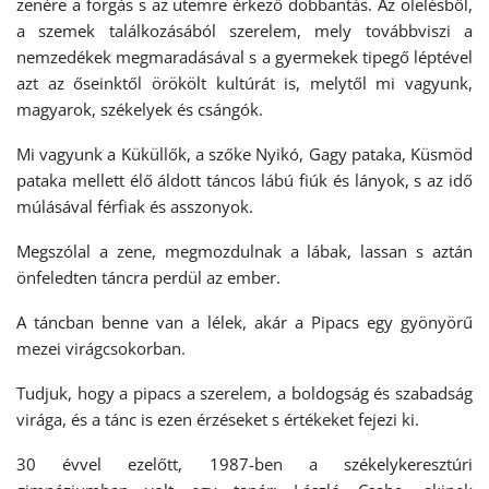
zenére a forgás s az ütemre érkező dobbantás. Az ölelésből,
a szemek találkozásából szerelem, mely továbbviszi a
nemzedékek megmaradásával s a gyermekek tipegő léptével
azt az őseinktől örökölt kultúrát is, melytől mi vagyunk,
magyarok, székelyek és csángók.
Mi vagyunk a Küküllők, a szőke Nyikó, Gagy pataka, Küsmöd
pataka mellett élő áldott táncos lábú fiúk és lányok, s az idő
múlásával férfiak és asszonyok.
Megszólal a zene, megmozdulnak a lábak, lassan s aztán
önfeledten táncra perdül az ember.
A táncban benne van a lélek, akár a Pipacs egy gyönyörű
mezei virágcsokorban.
Tudjuk, hogy a pipacs a szerelem, a boldogság és szabadság
virága, és a tánc is ezen érzéseket s értékeket fejezi ki.
30 évvel ezelőtt, 1987-ben a székelykeresztúri