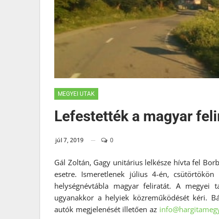
MEGYEI UTAK
Lefestették a magyar feli
júl 7, 2019
0
Gál Zoltán, Gagy unitárius lelkésze hívta fel Bo
esetre. Ismeretlenek július 4-én, csütörtökön 
helységnévtábla magyar feliratát. A megyei 
ugyanakkor a helyiek közreműködését kéri. Bá
autók megjelenését illetően az
info@hargitameg