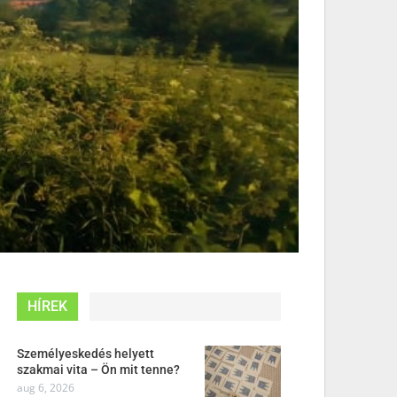
HÍREK
Személyeskedés helyett
szakmai vita – Ön mit tenne?
aug 6, 2026