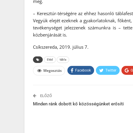
meg.
– Keresztúr-térségére az ehhez hasonló táblafest
Vegyük elejét ezeknek a gyakorlatoknak, főként, 
tevékenységet jelezzenek számunkra is – tet
közbenjárását is.
Csíkszereda, 2019. július 7.
Etéd
tábla
Megosztás
Facebook
Twitter
G
ELŐZŐ
Minden ránk dobott kő közösségünket erősíti