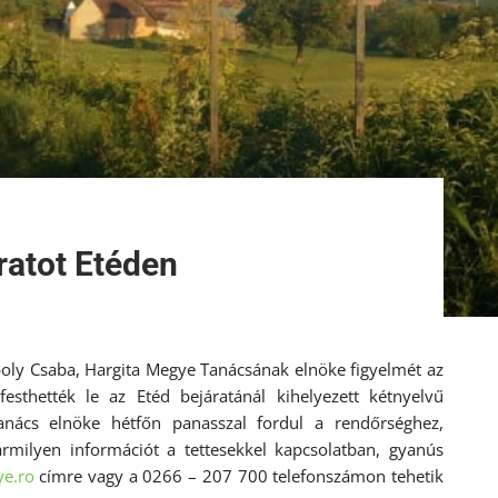
ratot Etéden
rboly Csaba, Hargita Megye Tanácsának elnöke figyelmét az
festhették le az Etéd bejáratánál kihelyezett kétnyelvű
tanács elnöke hétfőn panasszal fordul a rendőrséghez,
rmilyen információt a tettesekkel kapcsolatban, gyanús
ye.ro
címre vagy a 0266 – 207 700 telefonszámon tehetik