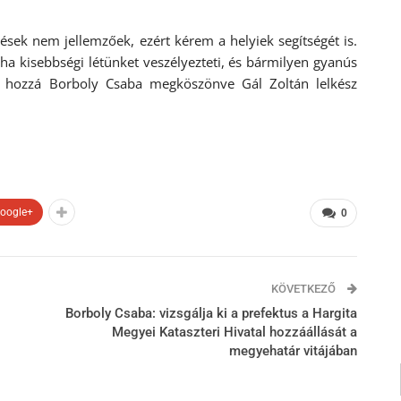
ések nem jellemzőek, ezért kérem a helyiek segítségét is.
ha kisebbségi létünket veszélyezteti, és bármilyen gyanús
te hozzá Borboly Csaba megköszönve Gál Zoltán lelkész
oogle+
0
KÖVETKEZŐ
Borboly Csaba: vizsgálja ki a prefektus a Hargita
Megyei Kataszteri Hivatal hozzáállását a
megyehatár vitájában