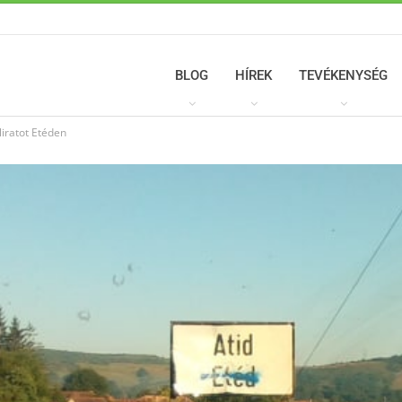
BLOG
HÍREK
TEVÉKENYSÉG
liratot Etéden