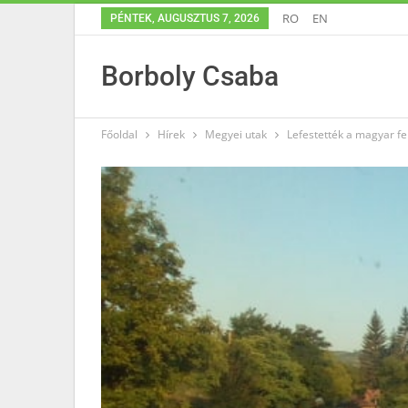
RO
EN
PÉNTEK, AUGUSZTUS 7, 2026
Borboly Csaba
Főoldal
Hírek
Megyei utak
Lefestették a magyar fe