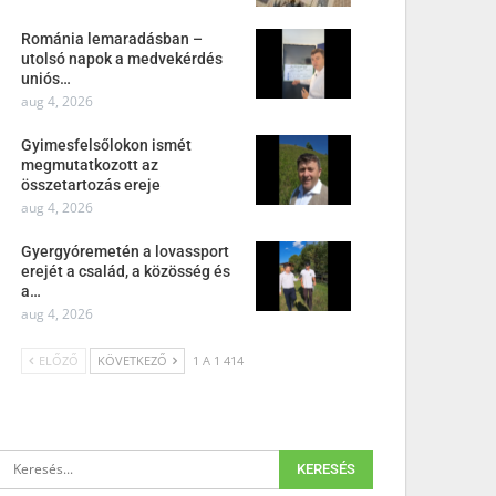
Románia lemaradásban –
utolsó napok a medvekérdés
uniós…
aug 4, 2026
Gyimesfelsőlokon ismét
megmutatkozott az
összetartozás ereje
aug 4, 2026
Gyergyóremetén a lovassport
erejét a család, a közösség és
a…
aug 4, 2026
ELŐZŐ
KÖVETKEZŐ
1 A 1 414