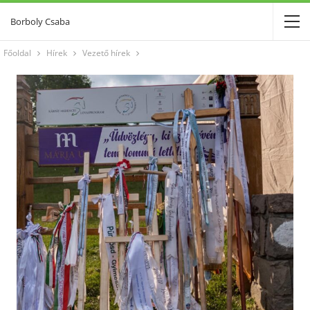
Borboly Csaba
Főoldal
Hírek
Vezető hírek