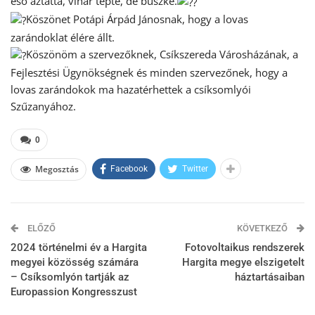
eső áztatta, vihar tépte, de büszke.
Köszönet Potápi Árpád Jánosnak, hogy a lovas
zarándoklat élére állt.
Köszönöm a szervezőknek, Csíkszereda Városházának, a
Fejlesztési Ügynökségnek és minden szervezőnek, hogy a
lovas zarándokok ma hazatérhettek a csíksomlyói
Szűzanyához.
0
Megosztás
Facebook
Twitter
ELŐZŐ
KÖVETKEZŐ
2024 történelmi év a Hargita
Fotovoltaikus rendszerek
megyei közösség számára
Hargita megye elszigetelt
– Csíksomlyón tartják az
háztartásaiban
Europassion Kongresszust