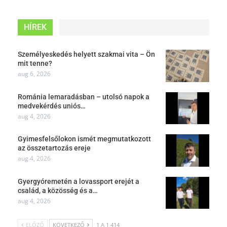
HÍREK
Személyeskedés helyett szakmai vita – Ön
mit tenne?
aug 6, 2026
Románia lemaradásban – utolsó napok a
medvekérdés uniós…
aug 4, 2026
Gyimesfelsőlokon ismét megmutatkozott
az összetartozás ereje
aug 4, 2026
Gyergyóremetén a lovassport erejét a
család, a közösség és a…
aug 4, 2026
ELŐZŐ
KÖVETKEZŐ
1 A 1 414