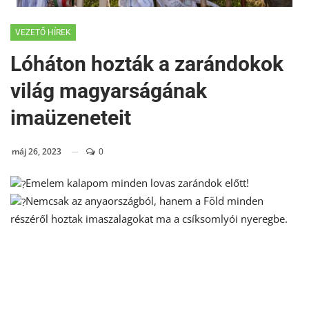
VEZETŐ HÍREK
Lóháton hozták a zarándokok
világ magyarságának
imaüzeneteit
máj 26, 2023
0
Emelem kalapom minden lovas zarándok előtt!
Nemcsak az anyaországból, hanem a Föld minden
részéről hoztak imaszalagokat ma a csíksomlyói nyeregbe.