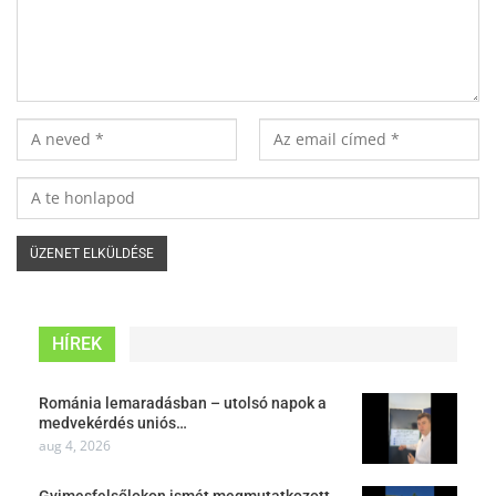
HÍREK
Románia lemaradásban – utolsó napok a
medvekérdés uniós…
aug 4, 2026
Gyimesfelsőlokon ismét megmutatkozott