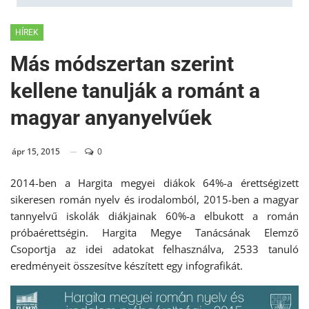
HÍREK
Más módszertan szerint
kellene tanulják a románt a
magyar anyanyelvűek
ápr 15, 2015
0
2014-ben a Hargita megyei diákok 64%-a érettségizett
sikeresen román nyelv és irodalomból, 2015-ben a magyar
tannyelvű iskolák diákjainak 60%-a elbukott a román
próbaérettségin. Hargita Megye Tanácsának Elemző
Csoportja az idei adatokat felhasználva, 2533 tanuló
eredményeit összesítve készített egy infografikát.