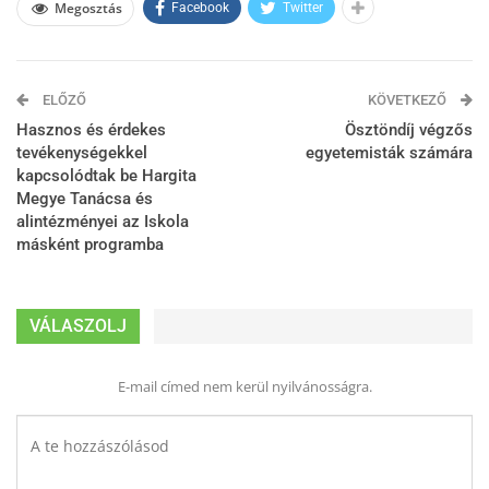
Megosztás
Facebook
Twitter
ELŐZŐ
KÖVETKEZŐ
Hasznos és érdekes
Ösztöndíj végzős
tevékenységekkel
egyetemisták számára
kapcsolódtak be Hargita
Megye Tanácsa és
alintézményei az Iskola
másként programba
VÁLASZOLJ
E-mail címed nem kerül nyilvánosságra.