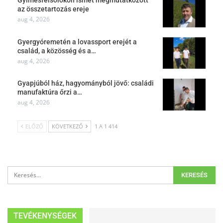
az összetartozás ereje
aug 4, 2026
Gyergyóremetén a lovassport erejét a
család, a közösség és a…
aug 4, 2026
Gyapjúból ház, hagyományból jövő: családi
manufaktúra őrzi a…
aug 4, 2026
ELŐZŐ
KÖVETKEZŐ
1 A 1 414
TEVÉKENYSÉGEK