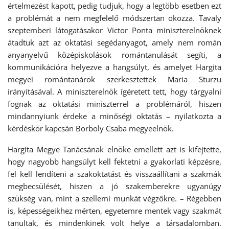
értelmezést kapott, pedig tudjuk, hogy a legtöbb esetben ezt
a problémát a nem megfelelő módszertan okozza. Tavaly
szeptemberi látogatásakor Victor Ponta miniszterelnöknek
átadtuk azt az oktatási segédanyagot, amely nem román
anyanyelvű középiskolások romántanulását segíti, a
kommunikációra helyezve a hangsúlyt, és amelyet Hargita
megyei romántanárok szerkesztettek Maria Sturzu
irányításával. A miniszterelnök ígéretett tett, hogy tárgyalni
fognak az oktatási miniszterrel a problémáról, hiszen
mindannyiunk érdeke a minőségi oktatás – nyilatkozta a
kérdéskör kapcsán Borboly Csaba megyeelnök.
Hargita Megye Tanácsának elnöke emellett azt is kifejtette,
hogy nagyobb hangsúlyt kell fektetni a gyakorlati képzésre,
fel kell lendíteni a szakoktatást és visszaállítani a szakmák
megbecsülését, hiszen a jó szakemberekre ugyanúgy
szükség van, mint a szellemi munkát végzőkre. – Régebben
is, képességeikhez mérten, egyetemre mentek vagy szakmát
tanultak, és mindenkinek volt helye a társadalomban.