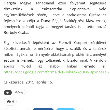
Hargita Megye Tanácsánál ezen folyamat segítésére
törekszünk a csíkszeredai Sapientiával való
együttműködések révén, illetve a szakoktatás újítása és
fejlesztése a célja a Duna Régió Szakképzési Klaszternek,
amelynek idéntől tagja a megyei tanács is – tette hozzá
Borboly Csaba.
Egy következő lépésként az Elemző Csoport kérdőívet
készített annak felmérésére, hogy a szülők és a tanárok
miben látják a román nyelv oktatásának problémáit, amelyet
ezúton is kérnek, hogy töltsenek ki bizalommal. A kérdőív
április 16-tól az alábbi linken érhető el:
https://docs.google.com/forms/d/17lnhAekkpBFWDpxnoaTeJ7
Csíkszereda, 2015. április 15.
Ifjúság
0