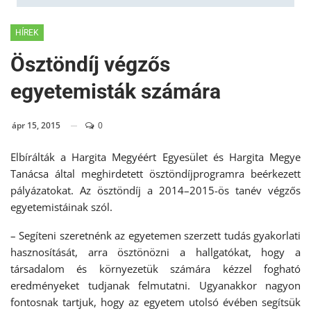
HÍREK
Ösztöndíj végzős
egyetemisták számára
ápr 15, 2015
0
Elbírálták a Hargita Megyéért Egyesület és Hargita Megye
Tanácsa által meghirdetett ösztöndíjprogramra beérkezett
pályázatokat. Az ösztöndíj a 2014–2015-ös tanév végzős
egyetemistáinak szól.
– Segíteni szeretnénk az egyetemen szerzett tudás gyakorlati
hasznosítását, arra ösztönözni a hallgatókat, hogy a
társadalom és környezetük számára kézzel fogható
eredményeket tudjanak felmutatni. Ugyanakkor nagyon
fontosnak tartjuk, hogy az egyetem utolsó évében segítsük