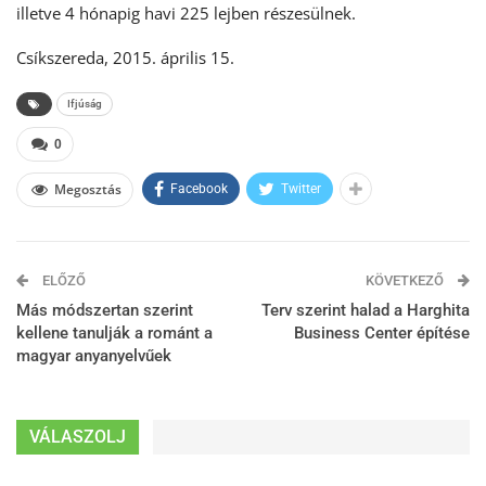
illetve 4 hónapig havi 225 lejben részesülnek.
Csíkszereda, 2015. április 15.
Ifjúság
0
Megosztás
Facebook
Twitter
ELŐZŐ
KÖVETKEZŐ
Más módszertan szerint
Terv szerint halad a Harghita
kellene tanulják a románt a
Business Center építése
magyar anyanyelvűek
VÁLASZOLJ