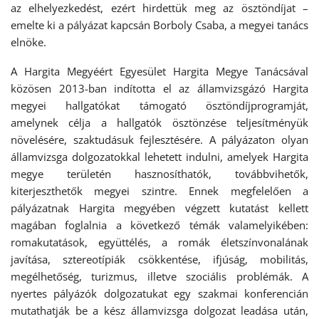
az elhelyezkedést, ezért hirdettük meg az ösztöndíjat –
emelte ki a pályázat kapcsán Borboly Csaba, a megyei tanács
elnöke.
A Hargita Megyéért Egyesület Hargita Megye Tanácsával
közösen 2013-ban indította el az államvizsgázó Hargita
megyei hallgatókat támogató ösztöndíjprogramját,
amelynek célja a hallgatók ösztönzése teljesítményük
növelésére, szaktudásuk fejlesztésére. A pályázaton olyan
államvizsga dolgozatokkal lehetett indulni, amelyek Hargita
megye területén hasznosíthatók, továbbvihetők,
kiterjeszthetők megyei szintre. Ennek megfelelően a
pályázatnak Hargita megyében végzett kutatást kellett
magában foglalnia a következő témák valamelyikében:
romakutatások, együttélés, a romák életszínvonalának
javítása, sztereotípiák csökkentése, ifjúság, mobilitás,
megélhetőség, turizmus, illetve szociális problémák. A
nyertes pályázók dolgozatukat egy szakmai konferencián
mutathatják be a kész államvizsga dolgozat leadása után,