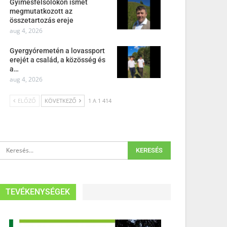
Gyimesfelsőlokon ismét
megmutatkozott az
összetartozás ereje
aug 4, 2026
Gyergyóremetén a lovassport
erejét a család, a közösség és
a…
aug 4, 2026
ELŐZŐ
KÖVETKEZŐ
1 A 1 414
TEVÉKENYSÉGEK