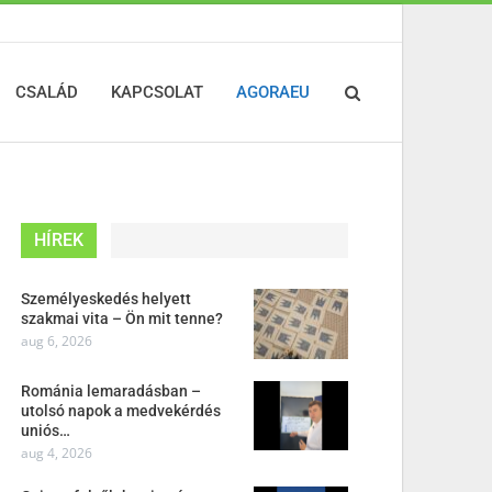
CSALÁD
KAPCSOLAT
AGORAEU
HÍREK
Személyeskedés helyett
szakmai vita – Ön mit tenne?
aug 6, 2026
Románia lemaradásban –
utolsó napok a medvekérdés
uniós…
aug 4, 2026