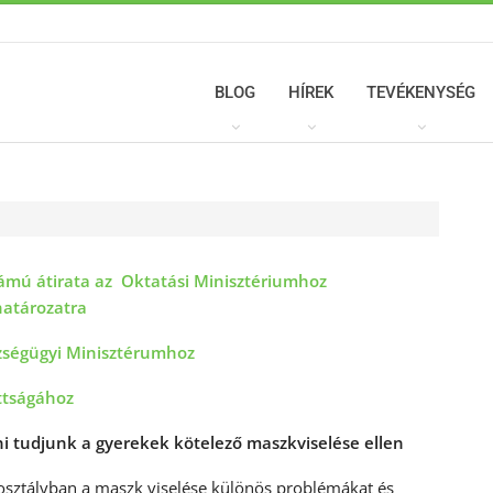
BLOG
HÍREK
TEVÉKENYSÉG
zámú átirata az Oktatási Minisztériumhoz
határozatra
szségügyi Minisztérumhoz
ottságához
ni tudjunk a gyerekek kötelező maszkviselése ellen
 osztályban a maszk viselése különös problémákat és