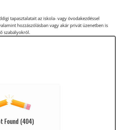
igi tapasztalatait az iskola- vagy óvodakezdéssel
 valamint hozzászólásban vagy akár privát üzenetben is
tő szabályokról.