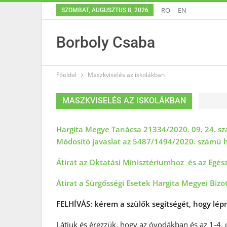
RO
EN
SZOMBAT, AUGUSZTUS 8, 2026
Borboly Csaba
Főoldal
Maszkviselés az iskolákban
MASZKVISELÉS AZ ISKOLÁKBAN
Hargita Megye Tanácsa 21334/2020. 09. 24. s
Módosító javaslat az 5487/1494/2020. számú 
Átirat az Oktatási Minisztériumhoz és az Egé
Átirat a Sürgősségi Esetek Hargita Megyei Biz
FELHÍVÁS: kérem a szülők segítségét, hogy lép
Látjuk és érezzük, hogy az óvodákban és az 1-4.