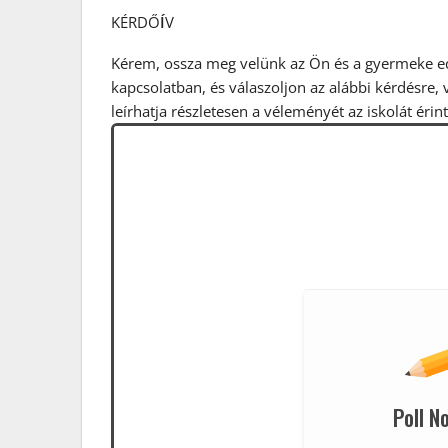
KÉRDŐ
Í
V
Kérem, ossza meg velünk az Ön és a gyermeke edd
kapcsolatban, és válaszoljon az alábbi kérdésre,
leírhatja részletesen a véleményét az iskolát érin