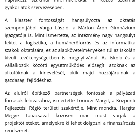
gyakorlatok szervezésében.
A klaszter fontosságát hangsúlyozta az oktatás
szempontjából Varga László, a Márton Áron Gimnázium
igazgatója is. Mint ismertette, az intézmény nagy hangsúlyt
fektet a logisztika, a humánerőforrás és az informatika
szakok oktatására, ez az alapkövetelményeken túl az iskolán
kívüli tevékenységekben is megnyilvánul. Az iskola és a
vállalkozók közötti együttműködés elősegíti azoknak az
alkotóknak a kinevelését, akik majd hozzájárulnak a
gazdasági fejlődéshez.
Az alulról építkező partnerségek fontosak a pályázati
források lehívásához, ismertette Lőrinczi Margit, a Központi
Fejlesztési Régió területi szakértője. Mint mondta, Hargita
Megye Tanácsával közösen már most várják a
projektötleteket, amelyekre ki lehet dolgozni a finanszírozás
rendszerét.