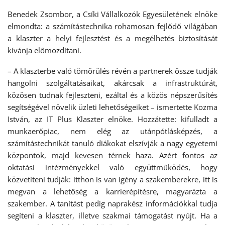
Benedek Zsombor, a Csíki Vállalkozók Egyesületének elnöke
elmondta: a számítástechnika rohamosan fejlődő világában
a klaszter a helyi fejlesztést és a megélhetés biztosítását
kívánja előmozdítani.
– A klaszterbe való tömörülés révén a partnerek össze tudják
hangolni szolgáltatásaikat, akárcsak a infrastruktúrát,
közösen tudnak fejleszteni, ezáltal és a közös népszerűsítés
segítségével növelik üzleti lehetőségeiket – ismertette Kozma
István, az IT Plus Klaszter elnöke. Hozzátette: kifulladt a
munkaerőpiac, nem elég az utánpótlásképzés, a
számítástechnikát tanuló diákokat elszívják a nagy egyetemi
központok, majd kevesen térnek haza. Azért fontos az
oktatási intézményekkel való együttműködés, hogy
közvetíteni tudják: itthon is van igény a szakemberekre, itt is
megvan a lehetőség a karrierépítésre, magyarázta a
szakember. A tanítást pedig naprakész információkkal tudja
segíteni a klaszter, illetve szakmai támogatást nyújt. Ha a