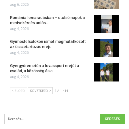
aug 6, 2026
Románia lemaradásban – utolsó napok a
medvekérdés uniós…
aug 4, 2026
Gyimesfelsőlokon ismét megmutatkozott
az összetartozás ereje
aug 4, 2026
Gyergyóremetén a lovassport erejét a
család, a közösség és a…
aug 4, 2026
ELŐZŐ
KÖVETKEZŐ
1 A 1 414