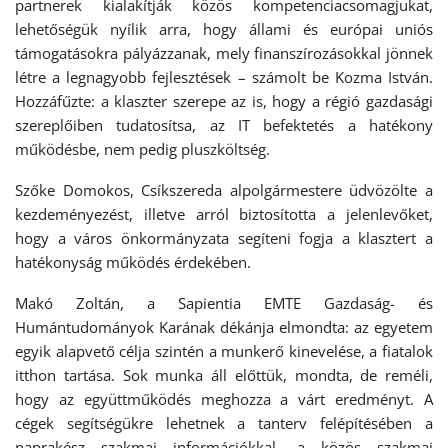
partnerek kialakítják közös kompetenciacsomagjukat,
lehetőségük nyílik arra, hogy állami és európai uniós
támogatásokra pályázzanak, mely finanszírozásokkal jönnek
létre a legnagyobb fejlesztések – számolt be Kozma István.
Hozzáfűzte: a klaszter szerepe az is, hogy a régió gazdasági
szereplőiben tudatosítsa, az IT befektetés a hatékony
működésbe, nem pedig pluszköltség.
Szőke Domokos, Csíkszereda alpolgármestere üdvözölte a
kezdeményezést, illetve arról biztosította a jelenlevőket,
hogy a város önkormányzata segíteni fogja a klasztert a
hatékonyság működés érdekében.
Makó Zoltán, a Sapientia EMTE Gazdaság- és
Humántudományok Karának dékánja elmondta: az egyetem
egyik alapvető célja szintén a munkerő kinevelése, a fiatalok
itthon tartása. Sok munka áll előttük, mondta, de reméli,
hogy az együttműködés meghozza a várt eredményt. A
cégek segítségükre lehetnek a tanterv felépítésében a
naprakész szakmai információkkal, a közös szakmai