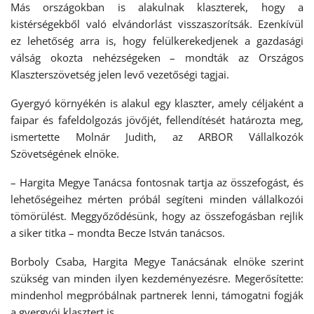
Más országokban is alakulnak klaszterek, hogy a
kistérségekből való elvándorlást visszaszorítsák. Ezenkívül
ez lehetőség arra is, hogy felülkerekedjenek a gazdasági
válság okozta nehézségeken – mondták az Országos
Klaszterszövetség jelen levő vezetőségi tagjai.
Gyergyó környékén is alakul egy klaszter, amely céljaként a
faipar és fafeldolgozás jövőjét, fellendítését határozta meg,
ismertette Molnár Judith, az ARBOR Vállalkozók
Szövetségének elnöke.
– Hargita Megye Tanácsa fontosnak tartja az összefogást, és
lehetőségeihez mérten próbál segíteni minden vállalkozói
tömörülést. Meggyőződésünk, hogy az összefogásban rejlik
a siker titka – mondta Becze István tanácsos.
Borboly Csaba, Hargita Megye Tanácsának elnöke szerint
szükség van minden ilyen kezdeményezésre. Megerősítette:
mindenhol megpróbálnak partnerek lenni, támogatni fogják
a gyergyói klasztert is.