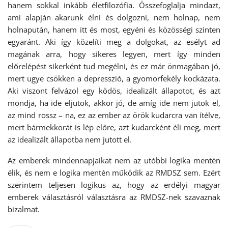
hanem sokkal inkább életfilozófia. Összefoglalja mindazt,
ami alapján akarunk élni és dolgozni, nem holnap, nem
holnapután, hanem itt és most, egyéni és közösségi szinten
egyaránt. Aki így közelíti meg a dolgokat, az esélyt ad
magának arra, hogy sikeres legyen, mert így minden
előrelépést sikerként tud megélni, és ez már önmagában jó,
mert ugye csökken a depresszió, a gyomorfekély kockázata.
Aki viszont felvázol egy ködös, idealizált állapotot, és azt
mondja, ha ide eljutok, akkor jó, de amíg ide nem jutok el,
az mind rossz – na, ez az ember az örök kudarcra van ítélve,
mert bármekkorát is lép előre, azt kudarcként éli meg, mert
az idealizált állapotba nem jutott el.
Az emberek mindennapjaikat nem az utóbbi logika mentén
élik, és nem e logika mentén működik az RMDSZ sem. Ezért
szerintem teljesen logikus az, hogy az erdélyi magyar
emberek választásról választásra az RMDSZ-nek szavaznak
bizalmat.