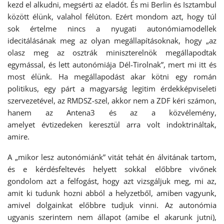
kezd el alkudni, megsérti az eladót. És mi Berlin és Isztambul
között élünk, valahol félúton. Ezért mondom azt, hogy túl
sok értelme nincs a nyugati autonómiamodellek
idecitálásának meg az olyan megállapításoknak, hogy „az
olasz meg az osztrák miniszterelnök megállapodtak
egymással, és lett autonómiája Dél-Tirolnak”, mert mi itt és
most élünk. Ha megállapodást akar kötni egy román
politikus, egy párt a magyarság legitim érdekképviseleti
szervezetével, az RMDSZ-szel, akkor nem a ZDF kéri számon,
hanem az Antena3 és az a közvélemény,
amelyet évtizedeken keresztül arra volt indoktrináltak,
amire.
A „mikor lesz autonómiánk” vitát tehát én álvitának tartom,
és e kérdésfeltevés helyett sokkal előbbre vivőnek
gondolom azt a felfogást, hogy azt vizsgáljuk meg, mi az,
amit ki tudunk hozni abból a helyzetből, amiben vagyunk,
amivel dolgainkat előbbre tudjuk vinni. Az autonómia
ugyanis szerintem nem állapot (amibe el akarunk jutni),