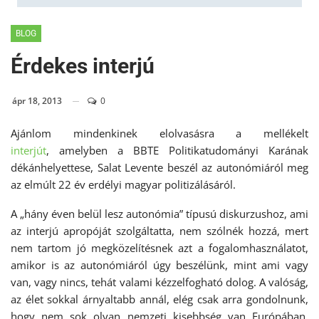
BLOG
Érdekes interjú
ápr 18, 2013
0
Ajánlom mindenkinek elolvasásra a mellékelt
interjút
, amelyben a BBTE Politikatudományi Karának
dékánhelyettese, Salat Levente beszél az autonómiáról meg
az elmúlt 22 év erdélyi magyar politizálásáról.
A „hány éven belül lesz autonómia” típusú diskurzushoz, ami
az interjú apropóját szolgáltatta, nem szólnék hozzá, mert
nem tartom jó megközelítésnek azt a fogalomhasználatot,
amikor is az autonómiáról úgy beszélünk, mint ami vagy
van, vagy nincs, tehát valami kézzelfogható dolog. A valóság,
az élet sokkal árnyaltabb annál, elég csak arra gondolnunk,
hogy nem sok olyan nemzeti kisebbség van Európában,