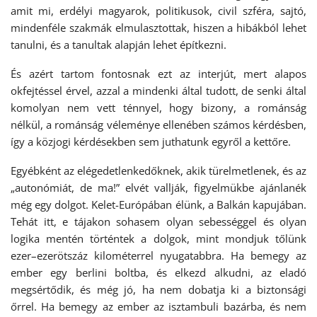
amit mi, erdélyi magyarok, politikusok, civil szféra, sajtó,
mindenféle szakmák elmulasztottak, hiszen a hibákból lehet
tanulni, és a tanultak alapján lehet építkezni.
És azért tartom fontosnak ezt az interjút, mert alapos
okfejtéssel érvel, azzal a mindenki által tudott, de senki által
komolyan nem vett ténnyel, hogy bizony, a románság
nélkül, a románság véleménye ellenében számos kérdésben,
így a közjogi kérdésekben sem juthatunk egyről a kettőre.
Egyébként az elégedetlenkedőknek, akik türelmetlenek, és az
„autonómiát, de ma!” elvét vallják, figyelmükbe ajánlanék
még egy dolgot. Kelet-Európában élünk, a Balkán kapujában.
Tehát itt, e tájakon sohasem olyan sebességgel és olyan
logika mentén történtek a dolgok, mint mondjuk tőlünk
ezer–ezerötszáz kilométerrel nyugatabbra. Ha bemegy az
ember egy berlini boltba, és elkezd alkudni, az eladó
megsértődik, és még jó, ha nem dobatja ki a biztonsági
őrrel. Ha bemegy az ember az isztambuli bazárba, és nem