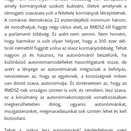
amely kormányokat szokott buktatni, illetve amelynek a
támogató szavazata volt a feltétele kormányok létrejöttének.
A romániai demokrácia 22 esztendejéből minimum három,
de mondhatjuk, hogy négy ciklus alatt, az RMDSZ-től függött
a parlamenti többség. Ez azért nem semmi. Nem hinném,
hogy bármikor is volt olyan helyzet, hogy a 300 ezer dél-
tiroli némettől függött volna az olasz kormánytöbbség. Tehát
nagyon jó és hasznos, ha autonómiáról beszélünk, ha
különböző autonómiamodelleket hasonlítgatunk össze, de
azért a lényege az autonómiának mégiscsak a befolyás,
nevezetesen az, hogy az egyénnek, a közösségnek miben
van döntő szava, autonómiája. És történetesen az, hogy az
RMDSZ-nek országos szinten is volt, és remélem, lesz szava,
ez a körülmény az autonómiakoncepciók vonatkozásában
megkerülhetetlen dolog, ugyanis autonómiánkat,
mozgásterünket, megmaradásunkat sok szinten lehet és kell
biztosítani.
Tehát a „mikor lesz autonómiánk” kérdésfeltevés azért