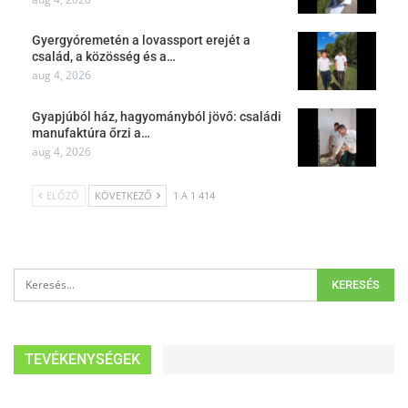
Gyergyóremetén a lovassport erejét a
család, a közösség és a…
aug 4, 2026
Gyapjúból ház, hagyományból jövő: családi
manufaktúra őrzi a…
aug 4, 2026
ELŐZŐ
KÖVETKEZŐ
1 A 1 414
TEVÉKENYSÉGEK