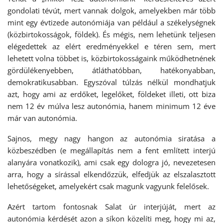
gondolati tévút, mert vannak dolgok, amelyekben már több
mint egy évtizede autonómiája van például a székelységnek
(közbirtokosságok, földek). És mégis, nem lehetünk teljesen
elégedettek az elért eredményekkel e téren sem, mert
lehetett volna többet is, közbirtokosságaink működhetnének
gördülékenyebben, átláthatóbban, hatékonyabban,
demokratikusabban. Egyszóval túlzás nélkül mondhatjuk
azt, hogy ami az erdőket, legelőket, földeket illeti, ott biza
nem 12 év múlva lesz autonómia, hanem minimum 12 éve
már van autonómia.
Sajnos, megy nagy hangon az autonómia siratása a
közbeszédben (e megállapítás nem a fent említett interjú
alanyára vonatkozik), ami csak egy dologra jó, nevezetesen
arra, hogy a sírással elkendőzzük, elfedjük az elszalasztott
lehetőségeket, amelyekért csak magunk vagyunk felelősek.
Azért tartom fontosnak Salat úr interjúját, mert az
autonómia kérdését azon a síkon közelíti meg, hogy mi az,