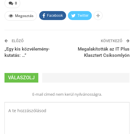
0
Megosztás
Facebook
Twitter
ELŐZŐ
KÖVETKEZŐ
„Egy kis közvélemény-
Megalakították az IT Plus
kutatás: …”
Klasztert Csíksomlyón
VÁLASZOLJ
E-mail címed nem kerül nyilvánosságra.