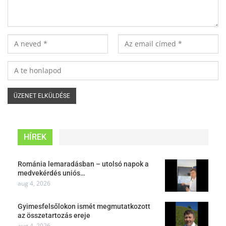
HÍREK
Románia lemaradásban – utolsó napok a
medvekérdés uniós…
aug 4, 2026
Gyimesfelsőlokon ismét megmutatkozott
az összetartozás ereje
aug 4, 2026