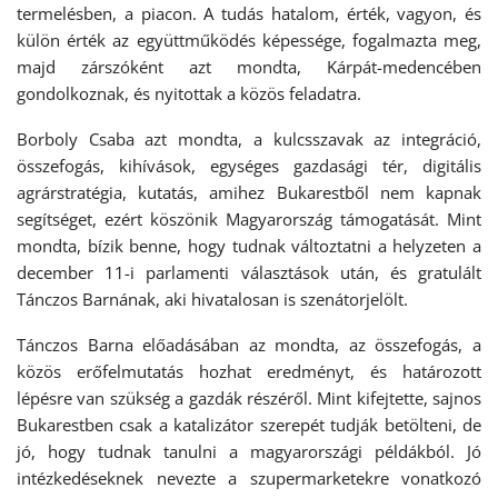
termelésben, a piacon. A tudás hatalom, érték, vagyon, és
külön érték az együttműködés képessége, fogalmazta meg,
majd zárszóként azt mondta, Kárpát-medencében
gondolkoznak, és nyitottak a közös feladatra.
Borboly Csaba azt mondta, a kulcsszavak az integráció,
összefogás, kihívások, egységes gazdasági tér, digitális
agrárstratégia, kutatás, amihez Bukarestből nem kapnak
segítséget, ezért köszönik Magyarország támogatását. Mint
mondta, bízik benne, hogy tudnak változtatni a helyzeten a
december 11-i parlamenti választások után, és gratulált
Tánczos Barnának, aki hivatalosan is szenátorjelölt.
Tánczos Barna előadásában az mondta, az összefogás, a
közös erőfelmutatás hozhat eredményt, és határozott
lépésre van szükség a gazdák részéről. Mint kifejtette, sajnos
Bukarestben csak a katalizátor szerepét tudják betölteni, de
jó, hogy tudnak tanulni a magyarországi példákból. Jó
intézkedéseknek nevezte a szupermarketekre vonatkozó