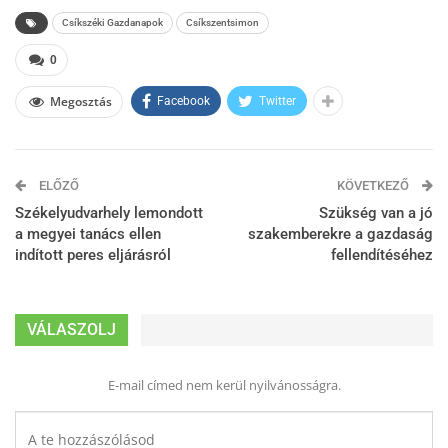
Csíkszéki Gazdanapok
Csíkszentsimon
0
Megosztás
Facebook
Twitter
ELŐZŐ
KÖVETKEZŐ
Székelyudvarhely lemondott
Szükség van a jó
a megyei tanács ellen
szakemberekre a gazdaság
indított peres eljárásról
fellendítéséhez
VÁLASZOLJ
E-mail címed nem kerül nyilvánosságra.