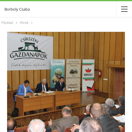
Borboly Csaba
Főoldal
Hírek