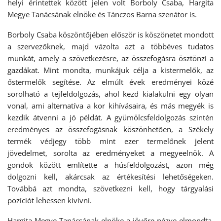
helyi érintettek között jelen volt Borboly Csaba, Hargita
Megye Tanácsának elnöke és Tánczos Barna szenátor is.
Borboly Csaba köszöntőjében először is köszönetet mondott
a szervezőknek, majd vázolta azt a többéves tudatos
munkát, amely a szövetkezésre, az összefogásra ösztönzi a
gazdákat. Mint mondta, munkájuk célja a kistermelők, az
őstermelők segítése. Az elmúlt évek eredményei közé
sorolható a tejfeldolgozás, ahol kezd kialakulni egy olyan
vonal, ami alternatíva a kor kihívásaira, és más megyék is
kezdik átvenni a jó példát. A gyümölcsfeldolgozás szintén
eredményes az összefogásnak köszönhetően, a Székely
termék védjegy több mint ezer termelőnek jelent
jövedelmet, sorolta az eredményeket a megyeelnök. A
gondok között említette a húsfeldolgozást, azon még
dolgozni kell, akárcsak az értékesítési lehetőségeken.
Továbbá azt mondta, szövetkezni kell, hogy tárgyalási
pozíciót lehessen kivívni.
Hargita Megye Tanácsának elnöke a jövőre nézve elmondta,