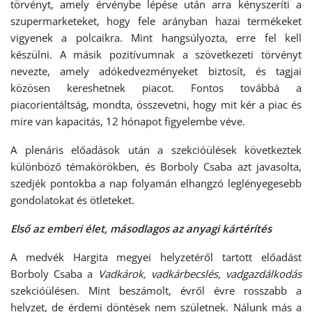
törvényt, amely érvénybe lépése után arra kényszeríti a
szupermarketeket, hogy fele arányban hazai termékeket
vigyenek a polcaikra. Mint hangsúlyozta, erre fel kell
készülni. A másik pozitívumnak a szövetkezeti törvényt
nevezte, amely adókedvezményeket biztosít, és tagjai
közösen kereshetnek piacot. Fontos továbbá a
piacorientáltság, mondta, összevetni, hogy mit kér a piac és
mire van kapacitás, 12 hónapot figyelembe véve.
A plenáris előadások után a szekcióülések következtek
különböző témakörökben, és Borboly Csaba azt javasolta,
szedjék pontokba a nap folyamán elhangzó leglényegesebb
gondolatokat és ötleteket.
Első az emberi élet, másodlagos az anyagi kártérítés
A medvék Hargita megyei helyzetéről tartott előadást
Borboly Csaba a
Vadkárok,
vadkárbecslés, vadgazdálkodás
szekcióülésen. Mint beszámolt, évről évre rosszabb a
helyzet, de érdemi döntések nem születnek. Nálunk más a