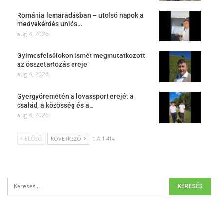
Románia lemaradásban – utolsó napok a
medvekérdés uniós…
aug 4, 2026
Gyimesfelsőlokon ismét megmutatkozott
az összetartozás ereje
aug 4, 2026
Gyergyóremetén a lovassport erejét a
család, a közösség és a…
aug 4, 2026
ELŐZŐ
KÖVETKEZŐ
1 A 1 414