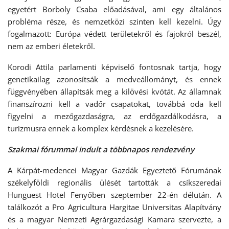
egyetért Borboly Csaba előadásával, ami egy általános
probléma része, és nemzetközi szinten kell kezelni. Úgy
fogalmazott: Európa védett területekről és fajokról beszél,
nem az emberi életekről.
Korodi Attila parlamenti képviselő fontosnak tartja, hogy
genetikailag azonosítsák a medveállományt, és ennek
függvényében állapítsák meg a kilövési kvótát. Az államnak
finanszírozni kell a vadőr csapatokat, továbbá oda kell
figyelni a mezőgazdaságra, az erdőgazdálkodásra, a
turizmusra ennek a komplex kérdésnek a kezelésére.
Szakmai fórummal indult a többnapos rendezvény
A Kárpát-medencei Magyar Gazdák Egyeztető Fórumának
székelyföldi regionális ülését tartották a csíkszeredai
Hunguest Hotel Fenyőben szeptember 22-én délután. A
találkozót a Pro Agricultura Hargitae Universitas Alapítvány
és a magyar Nemzeti Agrárgazdasági Kamara szervezte, a