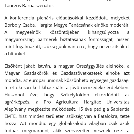
Tánczos Barna szenátor.
A konferencia plenáris előadásokkal kezdődött, melyeket
Borboly Csaba, Hargita Megye Tanácsának elnöke moderált.
A megyeelnök köszöntőjében kihangsúlyozta a
magyarországi partnerek biztatásának fontosságát, hiszen
mint fogalmazott, szükségünk van erre, hogy ne veszítsük el
a hitünket.
Elsőként Jakab István, a magyar Országgyűlés alelnöke, a
Magyar Gazdakörök és Gazdaszövetkezetek elnöke azt
mondta, az európai uniónak köszönhető egységes gazdasági
teret okosan kell kihasználni a jövő nemzedéke érdekében.
Huszonöt éve, hogy Székelyföldön elkezdődött az
agrárképzés, a Pro Agricultura Hargitae Universitas
Alapítvány megkezdte működését, 15 éve pedig a Sapientia
EMTE, hisz minden területen szükség van a fiatalokra, tette
hozzá. Azt mondta: egy globalizálódó világban csak azok
tudnak megmaradni, akik szervezetten vesznek részt a