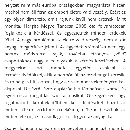
helyzet, mint más európai országokban, magyarázta, hiszen
máshol nem áll fenn az emberi életre való veszély. Ezért ez
egy olyan dimenzió, amit rajtunk kívül nem értenek. Mint
mondta, Hargita Megye Tanácsa 2008 óta folyamatosan
foglalkozik a kérdéssel, és egyeztetnek minden érdekelt
féllel. A nagy problémát az életre való veszély, nem a kár
anyagi megtérítése jelenti. Az egyedek számolása nem egy
pontos módszerrel zajlik, továbbá bizonyos „zöld”
csoportoknak nagy a befolyásuk a kérdés kezelésében. A
megyeelnök azt mondta, egyetért azokkal a
természetvédőkkel, akik a harmóniát, az összhangot keresik,
és mindig is hitt abban, hogy a szakember véleményére kell
alapozni. De évről évre duplázódik a támadások száma, és
egyik rossz megoldás szüli a másikat. Összegzésként úgy
fogalmazott: körültekintőbben kell döntéseket hozni az
emberi életek védelme érdekében, először beszéljük az
emberi életről, és másodlagos kell legyen az anyagi kár.
Csányi Sándor magyarországi egyetemi tanár azt mondta,