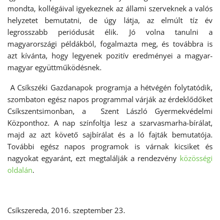
mondta, kollégáival igyekeznek az állami szerveknek a valós
helyzetet bemutatni, de úgy látja, az elmúlt tíz év
legrosszabb periódusát élik. Jó volna tanulni a
magyarországi példákból, fogalmazta meg, és továbbra is
azt kívánta, hogy legyenek pozitív eredményei a magyar-
magyar együttműködésnek.
A Csíkszéki Gazdanapok programja a hétvégén folytatódik,
szombaton egész napos programmal várják az érdeklődőket
Csíkszentsimonban, a Szent László Gyermekvédelmi
Központhoz. A nap színfoltja lesz a szarvasmarha-bírálat,
majd az azt követő sajbírálat és a ló fajták bemutatója.
További egész napos programok is várnak kicsiket és
nagyokat egyaránt, ezt megtalálják a rendezvény
közösségi
oldalán
.
Csíkszereda, 2016. szeptember 23.