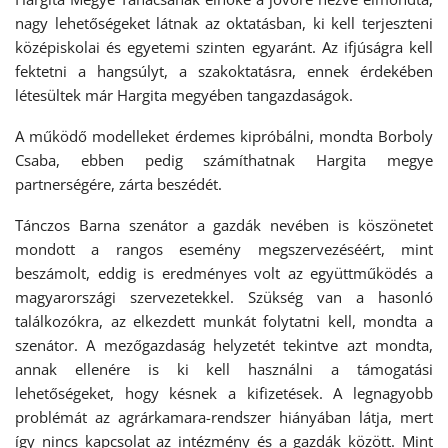
nagy lehetőségeket látnak az oktatásban, ki kell terjeszteni
középiskolai és egyetemi szinten egyaránt. Az ifjúságra kell
fektetni a hangsúlyt, a szakoktatásra, ennek érdekében
létesültek már Hargita megyében tangazdaságok.
A működő modelleket érdemes kipróbálni, mondta Borboly
Csaba, ebben pedig számíthatnak Hargita megye
partnerségére, zárta beszédét.
Tánczos Barna szenátor a gazdák nevében is köszönetet
mondott a rangos esemény megszervezéséért, mint
beszámolt, eddig is eredményes volt az együttműködés a
magyarországi szervezetekkel. Szükség van a hasonló
találkozókra, az elkezdett munkát folytatni kell, mondta a
szenátor. A mezőgazdaság helyzetét tekintve azt mondta,
annak ellenére is ki kell használni a támogatási
lehetőségeket, hogy késnek a kifizetések. A legnagyobb
problémát az agrárkamara-rendszer hiányában látja, mert
így nincs kapcsolat az intézmény és a gazdák között. Mint