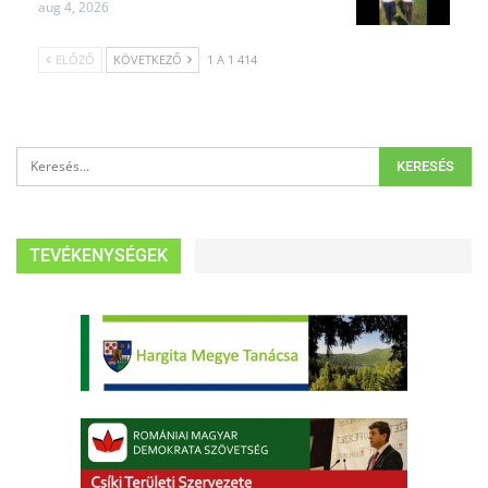
aug 4, 2026
ELŐZŐ
KÖVETKEZŐ
1 A 1 414
TEVÉKENYSÉGEK