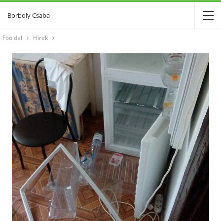
Borboly Csaba
Főoldal
Hírek