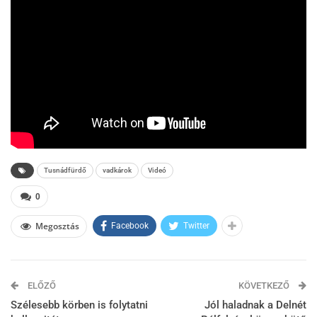
Tusnádfürdő
vadkárok
Videó
0
Megosztás
Facebook
Twitter
ELŐZŐ
KÖVETKEZŐ
Szélesebb körben is folytatni
Jól haladnak a Delnét