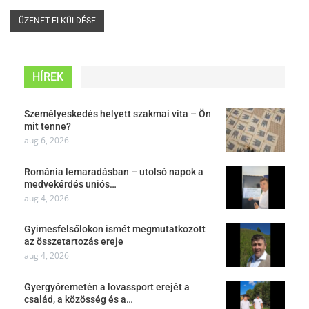
HÍREK
Személyeskedés helyett szakmai vita – Ön
mit tenne?
aug 6, 2026
Románia lemaradásban – utolsó napok a
medvekérdés uniós…
aug 4, 2026
Gyimesfelsőlokon ismét megmutatkozott
az összetartozás ereje
aug 4, 2026
Gyergyóremetén a lovassport erejét a
család, a közösség és a…