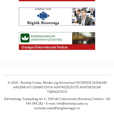
© 2026 - Borboly Csaba. Minden jog fenntartva!
FACEBOOK OLDALAM
HASZNÁLATI SZABÁLYZATA
ADATKEZELÉSI ÉS ADATVÉDELMI
TÁJÉKOZTATÓ
Elérhetőség: Szabadság tér 5., 530140 Csíkszereda (Románia) Telefon: +40
744 399 282 • E-mail:
info@borbolycsaba.ro
,
borbolycsaba@hargitamegye.ro