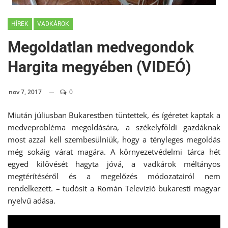
HÍREK
VADKÁROK
Megoldatlan medvegondok
Hargita megyében (VIDEÓ)
nov 7, 2017
0
Miután júliusban Bukarestben tüntettek, és ígéretet kaptak a
medveprobléma megoldására, a székelyföldi gazdáknak
most azzal kell szembesülniük, hogy a tényleges megoldás
még sokáig várat magára. A környezetvédelmi tárca hét
egyed kilövését hagyta jóvá, a vadkárok méltányos
megtérítéséről és a megelőzés módozatairól nem
rendelkezett. – tudósít a Román Televízió bukaresti magyar
nyelvű adása.