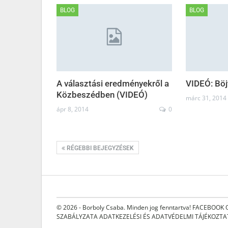
BLOG
BLOG
A választási eredményekről a
VIDEÓ: Bö
Közbeszédben (VIDEÓ)
márc 31, 2014
ápr 8, 2014
0
RÉGEBBI BEJEGYZÉSEK
© 2026 - Borboly Csaba. Minden jog fenntartva!
FACEBOOK 
SZABÁLYZATA
ADATKEZELÉSI ÉS ADATVÉDELMI TÁJÉKOZT