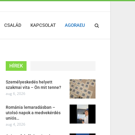
CSALÁD
KAPCSOLAT
AGORAEU
HÍREK
Személyeskedés helyett
szakmai vita – Ön mit tenne?
aug 6, 2026
Románia lemaradásban –
utolsó napok a medvekérdés
uniós…
aug 4, 2026