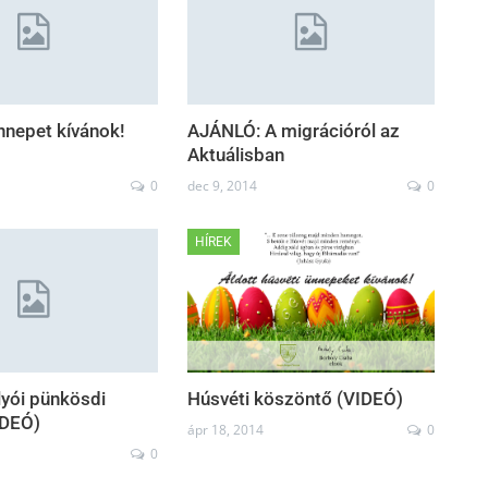
nnepet kívánok!
AJÁNLÓ: A migrációról az
Aktuálisban
0
dec 9, 2014
0
HÍREK
yói pünkösdi
Húsvéti köszöntő (VIDEÓ)
IDEÓ)
ápr 18, 2014
0
0