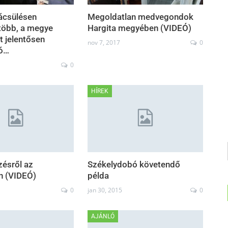
ácsülésen
Megoldatlan medvegondok
több, a megye
Hargita megyében (VIDEÓ)
t jelentősen
nov 7, 2017
0
ló…
0
HÍREK
ésről az
Székelydobó követendő
n (VIDEÓ)
példa
0
jan 30, 2015
0
AJÁNLÓ