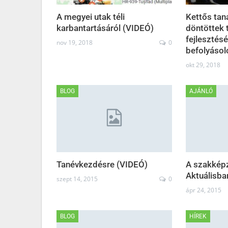
A megyei utak téli
Kettős tan
karbantartásáról (VIDEÓ)
döntöttek 
fejlesztésé
nov 19, 2018
0
befolyáso
okt 29, 2018
BLOG
AJÁNLÓ
Tanévkezdésre (VIDEÓ)
A szakképz
Aktuálisba
szept 14, 2015
0
ápr 24, 2015
BLOG
HÍREK