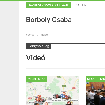
RO
EN
SZOMBAT, AUGUSZTUS 8, 2026
Borboly Csaba
Főoldal
Videó
Böngészés Tag
Videó
MEGYEI UTAK
MEGYEI UTA