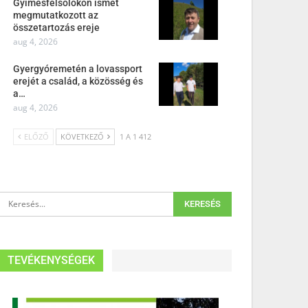
Gyimesfelsőlokon ismét
megmutatkozott az
összetartozás ereje
aug 4, 2026
Gyergyóremetén a lovassport
erejét a család, a közösség és
a…
aug 4, 2026
ELŐZŐ
KÖVETKEZŐ
1 A 1 412
TEVÉKENYSÉGEK