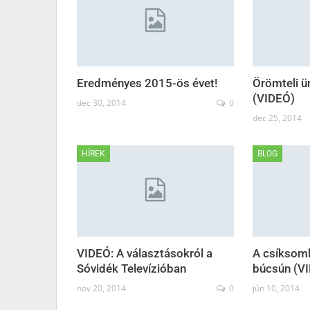
Eredményes 2015-ös évet!
Örömteli ü
(VIDEÓ)
dec 30, 2014
0
dec 25, 2014
HÍREK
BLOG
VIDEÓ: A választásokról a
A csíksoml
Sóvidék Televízióban
búcsún (V
nov 20, 2014
0
jún 10, 2014