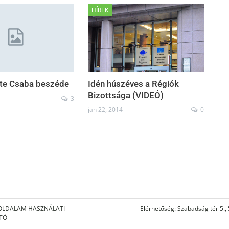
HÍREK
jte Csaba beszéde
Idén húszéves a Régiók
Bizottsága (VIDEÓ)
3
jan 22, 2014
0
OLDALAM HASZNÁLATI
Elérhetőség: Szabadság tér 5.,
ATÓ