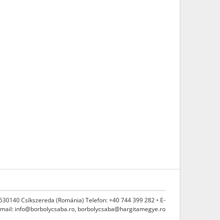
 530140 Csíkszereda (Románia) Telefon: +40 744 399 282 • E-
mail:
info@borbolycsaba.ro
,
borbolycsaba@hargitamegye.ro