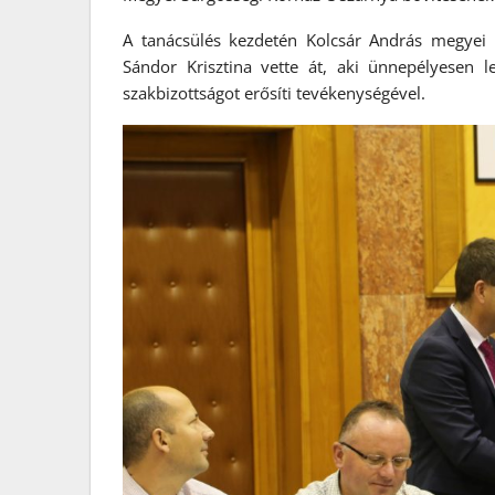
A tanácsülés kezdetén Kolcsár András megyei
Sándor Krisztina vette át, aki ünnepélyesen let
szakbizottságot erősíti tevékenységével.