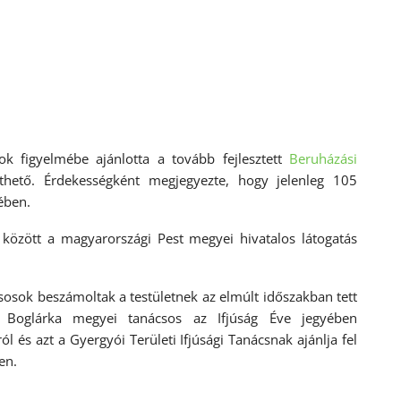
k figyelmébe ajánlotta a tovább fejlesztett
Beruházási
ető. Érdekességként megjegyezte, hogy jelenleg 105
ében.
 között a magyarországi Pest megyei hivatalos látogatás
osok beszámoltak a testületnek az elmúlt időszakban tett
r Boglárka megyei tanácsos az Ifjúság Éve jegyében
ól és azt a Gyergyói Területi Ifjúsági Tanácsnak ajánlja fel
en.