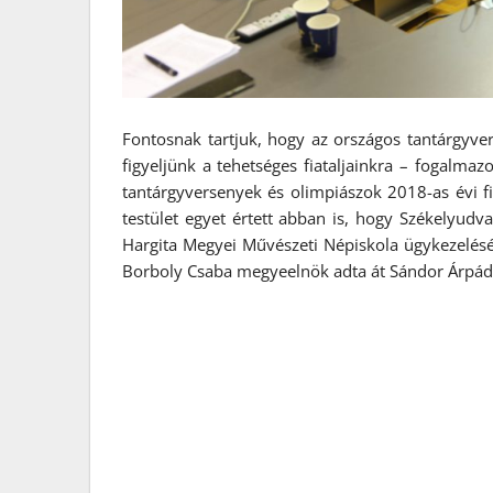
Fontosnak tartjuk, hogy az országos tantárgyv
figyeljünk a tehetséges fiataljainkra – fogalm
tantárgyversenyek és olimpiászok 2018-as évi f
testület egyet értett abban is, hogy Székelyudva
Hargita Megyei Művészeti Népiskola ügykezelésébe
Borboly Csaba megyeelnök adta át Sándor Árpád