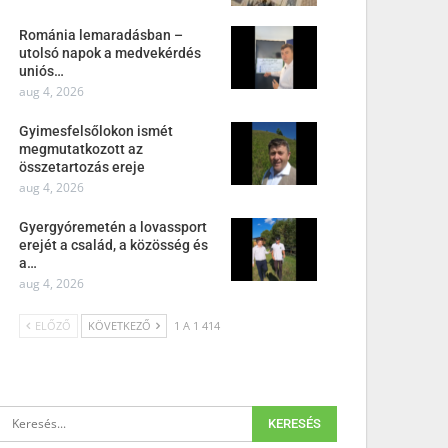
Románia lemaradásban –
utolsó napok a medvekérdés
uniós…
aug 4, 2026
Gyimesfelsőlokon ismét
megmutatkozott az
összetartozás ereje
aug 4, 2026
Gyergyóremetén a lovassport
erejét a család, a közösség és
a…
aug 4, 2026
ELŐZŐ
KÖVETKEZŐ
1 A 1 414