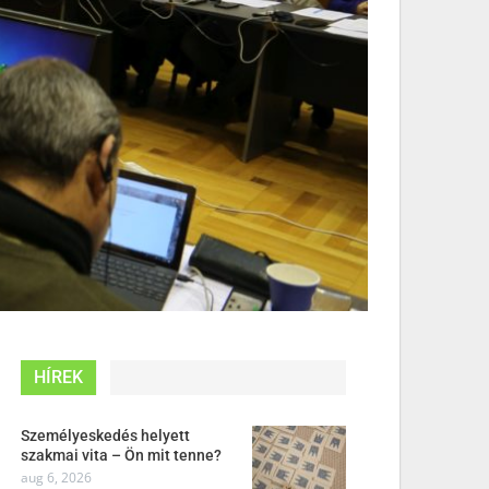
HÍREK
Személyeskedés helyett
szakmai vita – Ön mit tenne?
aug 6, 2026