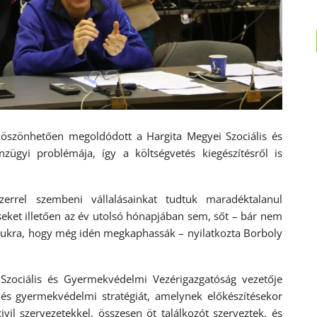
öszönhetően megoldódott a Hargita Megyei Szociális és
ügyi problémája, így a költségvetés kiegészítésről is
rrel szembeni vállalásainkat tudtuk maradéktalanul
téseket illetően az év utolsó hónapjában sem, sőt – bár nem
zámukra, hogy még idén megkaphassák – nyilatkozta Borboly
 Szociális és Gyermekvédelmi Vezérigazgatóság vezetője
és gyermekvédelmi stratégiát, amelynek előkészítésekor
vil szervezetekkel, összesen öt találkozót szerveztek, és