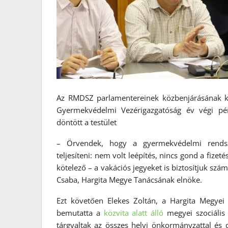
Az RMDSZ parlamentereinek közbenjárásának k
Gyermekvédelmi Vezérigazgatóság év végi pénz
döntött a testület
– Örvendek, hogy a gyermekvédelmi rendsze
teljesíteni: nem volt leépítés, nincs gond a fize
kötelező – a vakációs jegyeket is biztosítjuk s
Csaba, Hargita Megye Tanácsának elnöke.
Ezt követően Elekes Zoltán, a Hargita Megyei
bemutatta a
közvita alatt álló
megyei szociális 
tárgyaltak az összes helyi önkormányzattal és ci