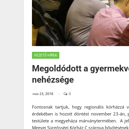
VEZETŐ HÍREK
Megoldódott a gyermekv
nehézsége
nov 23, 2018
0
Fontosnak tartjuk, hogy regionális kórházzá 
érdekében is hozott döntést november 23-án, 
testülete a megyeháza márványtermében. A jel
Megyei Sürgősségi Kórház C szárnya bővítésének 