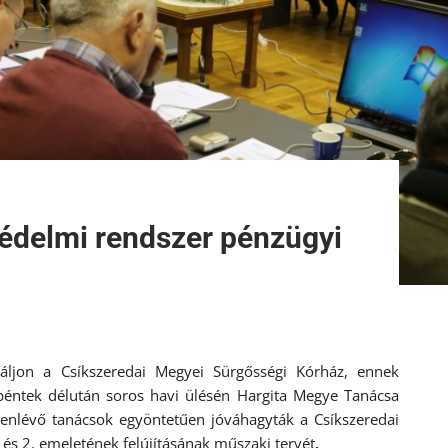
édelmi rendszer pénzügyi
váljon a Csíkszeredai Megyei Sürgősségi Kórház, ennek
péntek délután soros havi ülésén Hargita Megye Tanácsa
enlévő tanácsok egyöntetűen jóváhagyták a Csíkszeredai
és 2. emeletének felújításának műszaki tervét
.