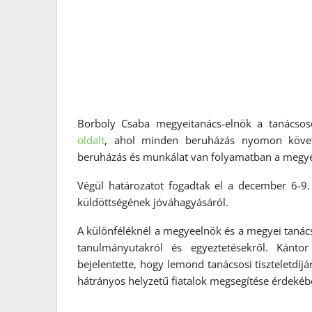
Borboly Csaba megyeitanács-elnök a tanácsoso
oldalt
, ahol minden beruházás nyomon követh
beruházás és munkálat van folyamatban a megy
Végül határozatot fogadtak el a december 6-9.
küldöttségének jóváhagyásáról.
A különféléknél a megyeelnök és a megyei tanács
tanulmányutakról és egyeztetésekről. Kánto
bejelentette, hogy lemond tanácsosi tiszteletdíjár
hátrányos helyzetű fiatalok megsegítése érdekéb