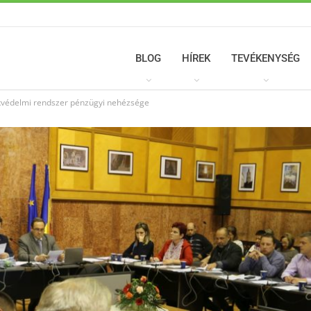
BLOG
HÍREK
TEVÉKENYSÉG
védelmi rendszer pénzügyi nehézsége