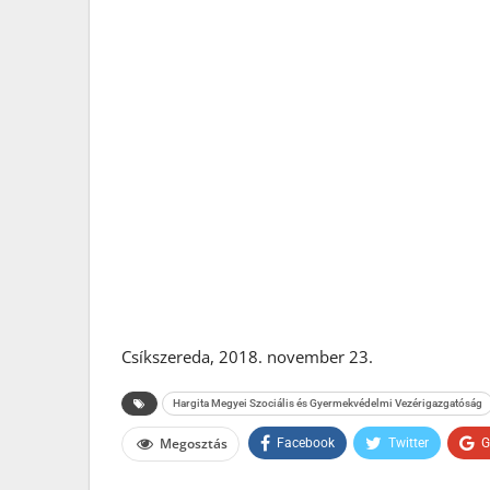
Csíkszereda, 2018. november 23.
Hargita Megyei Szociális és Gyermekvédelmi Vezérigazgatóság
Megosztás
Facebook
Twitter
G