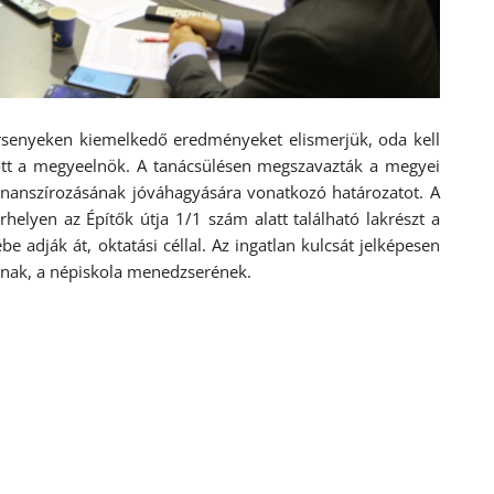
ersenyeken kiemelkedő eredményeket elismerjük, oda kell
azott a megyeelnök. A tanácsülésen megszavazták a megyei
inanszírozásának jóváhagyására vonatkozó határozatot. A
rhelyen az Építők útja 1/1 szám alatt található lakrészt a
 adják át, oktatási céllal. Az ingatlan kulcsát jelképesen
nak, a népiskola menedzserének.