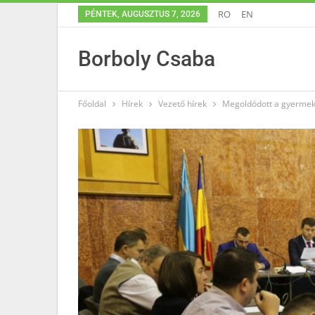
RO
EN
PÉNTEK, AUGUSZTUS 7, 2026
Borboly Csaba
Főoldal
Hírek
Vezető hírek
Megoldódott a gyermek