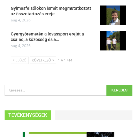
Gyimesfelsőlokon ismét megmutatkozott
az összetartozás ereje
aug 4, 2026
Gyergyóremetén a lovassport erejét a
család, a közösség és a…
aug 4, 2026
ELŐZŐ
KÖVETKEZŐ
1 A 1 414
TEVÉKENYSÉGEK