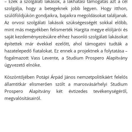
– Ezek a szolgálati lakások, a lakhatási támogatás azt a cél
szolgálja, hogy a betegeknek jobb legyen. Hogy itthon,
szülőföldjükön gondjaikra, bajaikra megoldásokat találjanak.
Az orvosi szolgálati lakások szükségességét sokkal előbb,
mint más megyékben felismerték Hargita megye elöljárói és
saját kezdeményezésükre ehhez hasonló szolgálati lakásokat
építettek már évekkel ezelőtt, ahol támogatni tudták a
hazatelepedő fiatalokat. Ez ennek a projektnek a folytatása –
fogalmazott Vass Levente, a Studium Prospero Alapítvány
ügyvezető elnöke.
Köszöntőjében Potápi Árpád János nemzetpolitikáért felelős
államtitkár elismerően szólt a marosvásárhelyi Studium
Prospero Alapítvány két évtizedes tevékenységéről,
megvalósításairól.