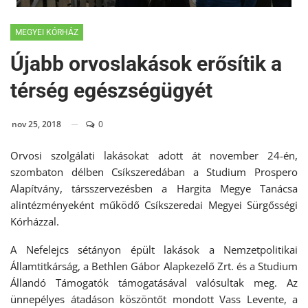
MEGYEI KÓRHÁZ
Újabb orvoslakások erősítik a
térség egészségügyét
nov 25, 2018
0
Orvosi szolgálati lakásokat adott át november 24-én,
szombaton délben Csíkszeredában a Studium Prospero
Alapítvány, társszervezésben a Hargita Megye Tanácsa
alintézményeként működő Csíkszeredai Megyei Sürgősségi
Kórházzal.
A Nefelejcs sétányon épült lakások a Nemzetpolitikai
Államtitkárság, a Bethlen Gábor Alapkezelő Zrt. és a Studium
Állandó Támogatók támogatásával valósultak meg. Az
ünnepélyes átadáson köszöntőt mondott Vass Levente, a