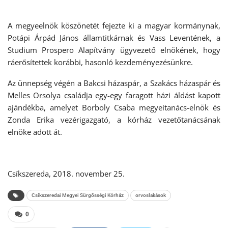
A megyeelnök köszönetét fejezte ki a magyar kormánynak,
Potápi Árpád János államtitkárnak és Vass Leventének, a
Studium Prospero Alapítvány ügyvezető elnökének, hogy
ráerősítettek korábbi, hasonló kezdeményezésünkre.
Az ünnepség végén a Bakcsi házaspár, a Szakács házaspár és
Melles Orsolya családja egy-egy faragott házi áldást kapott
ajándékba, amelyet Borboly Csaba megyeitanács-elnök és
Zonda Erika vezérigazgató, a kórház vezetőtanácsának
elnöke adott át.
Csíkszereda, 2018. november 25.
Csíkszeredai Megyei Sürgősségi Kórház
orvoslakások
0