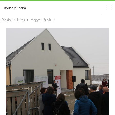
Borboly Csaba
Főoldal
Hírek
Megyei kórház