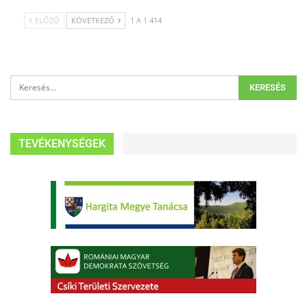
ELŐZŐ
KÖVETKEZŐ
1 A 1 414
TEVÉKENYSÉGEK