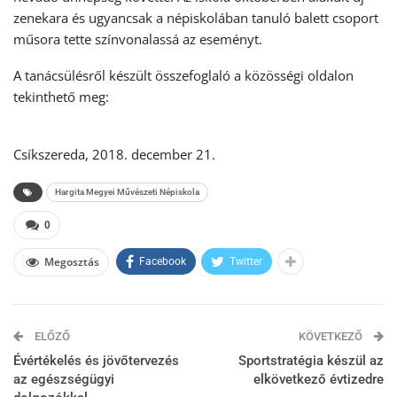
zenekara és ugyancsak a népiskolában tanuló balett csoport
műsora tette színvonalassá az eseményt.
A tanácsülésről készült összefoglaló a közösségi oldalon
tekinthető meg:
Csíkszereda, 2018. december 21.
Hargita Megyei Művészeti Népiskola
0
Megosztás
Facebook
Twitter
ELŐZŐ
KÖVETKEZŐ
Évértékelés és jövőtervezés
Sportstratégia készül az
az egészségügyi
elkövetkező évtizedre