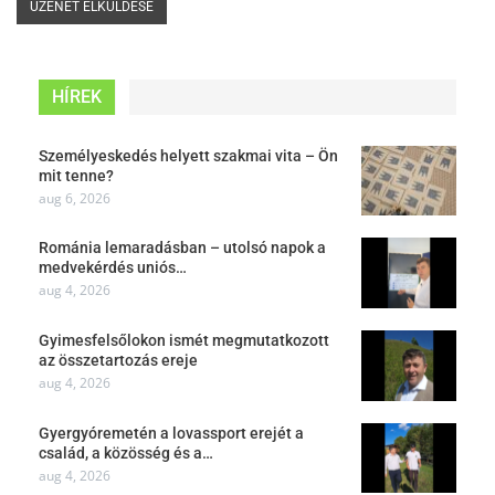
HÍREK
Személyeskedés helyett szakmai vita – Ön
mit tenne?
aug 6, 2026
Románia lemaradásban – utolsó napok a
medvekérdés uniós…
aug 4, 2026
Gyimesfelsőlokon ismét megmutatkozott
az összetartozás ereje
aug 4, 2026
Gyergyóremetén a lovassport erejét a
család, a közösség és a…
aug 4, 2026