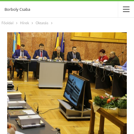
Borboly Csaba
Főoldal
Hírek
Oktatás