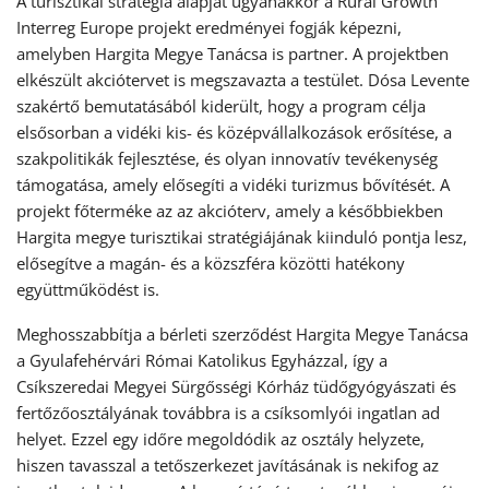
A turisztikai stratégia alapját ugyanakkor a Rural Growth
Interreg Europe projekt eredményei fogják képezni,
amelyben Hargita Megye Tanácsa is partner. A projektben
elkészült akciótervet is megszavazta a testület. Dósa Levente
szakértő bemutatásából kiderült, hogy a program célja
elsősorban a vidéki kis- és középvállalkozások erősítése, a
szakpolitikák fejlesztése, és olyan innovatív tevékenység
támogatása, amely elősegíti a vidéki turizmus bővítését. A
projekt főterméke az az akcióterv, amely a későbbiekben
Hargita megye turisztikai stratégiájának kiinduló pontja lesz,
elősegítve a magán- és a közszféra közötti hatékony
együttműködést is.
Meghosszabbítja a bérleti szerződést Hargita Megye Tanácsa
a Gyulafehérvári Római Katolikus Egyházzal, így a
Csíkszeredai Megyei Sürgősségi Kórház tüdőgyógyászati és
fertőzőosztályának továbbra is a csíksomlyói ingatlan ad
helyet. Ezzel egy időre megoldódik az osztály helyzete,
hiszen tavasszal a tetőszerkezet javításának is nekifog az