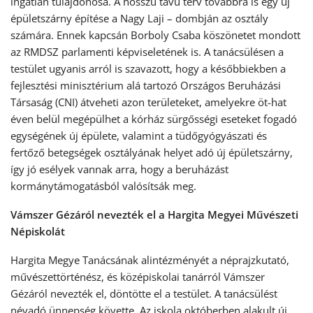
ingatlan tulajdonosa. A hosszú távú terv továbbra is egy új
épületszárny építése a Nagy Laji – dombján az osztály
számára. Ennek kapcsán Borboly Csaba köszönetet mondott
az RMDSZ parlamenti képviseletének is. A tanácsülésen a
testület ugyanis arról is szavazott, hogy a későbbiekben a
fejlesztési minisztérium alá tartozó Országos Beruházási
Társaság (CNI) átveheti azon területeket, amelyekre öt-hat
éven belül megépülhet a kórház sürgősségi eseteket fogadó
egységének új épülete, valamint a tüdőgyógyászati és
fertőző betegségek osztályának helyet adó új épületszárny,
így jó esélyek vannak arra, hogy a beruházást
kormánytámogatásból valósítsák meg.
Vámszer Gézáról nevezték el a Hargita Megyei Művészeti
Népiskolát
Hargita Megye Tanácsának alintézményét a néprajzkutató,
művészettörténész, és középiskolai tanárról Vámszer
Gézáról nevezték el, döntötte el a testület. A tanácsülést
névadó ünnepség követte. Az iskola októberben alakult új