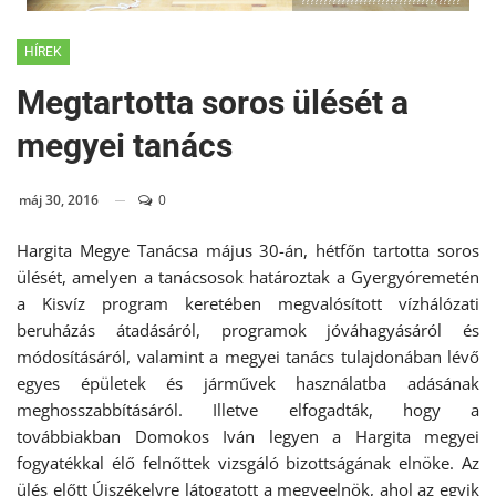
????????????????????????????????????
HÍREK
Megtartotta soros ülését a
megyei tanács
máj 30, 2016
0
Hargita Megye Tanácsa május 30-án, hétfőn tartotta soros
ülését, amelyen a tanácsosok határoztak a Gyergyóremetén
a Kisvíz program keretében megvalósított vízhálózati
beruházás átadásáról, programok jóváhagyásáról és
módosításáról, valamint a megyei tanács tulajdonában lévő
egyes épületek és járművek használatba adásának
meghosszabbításáról. Illetve elfogadták, hogy a
továbbiakban Domokos Iván legyen a Hargita megyei
fogyatékkal élő felnőttek vizsgáló bizottságának elnöke. Az
ülés előtt Újszékelyre látogatott a megyeelnök, ahol az egyik