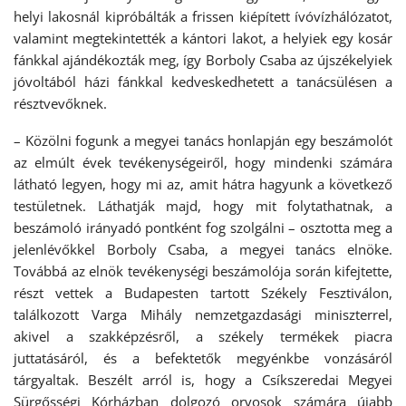
helyi lakosnál kipróbálták a frissen kiépített ívóvízhálózatot,
valamint megtekintették a kántori lakot, a helyiek egy kosár
fánkkal ajándékozták meg, így Borboly Csaba az újszékelyiek
jóvoltából házi fánkkal kedveskedhetett a tanácsülésen a
résztvevőknek.
– Közölni fogunk a megyei tanács honlapján egy beszámolót
az elmúlt évek tevékenységeiről, hogy mindenki számára
látható legyen, hogy mi az, amit hátra hagyunk a következő
testületnek. Láthatják majd, hogy mit folytathatnak, a
beszámoló irányadó pontként fog szolgálni – osztotta meg a
jelenlévőkkel Borboly Csaba, a megyei tanács elnöke.
Továbbá az elnök tevékenységi beszámolója során kifejtette,
részt vettek a Budapesten tartott Székely Fesztiválon,
találkozott Varga Mihály nemzetgazdasági miniszterrel,
akivel a szakképzésről, a székely termékek piacra
juttatásáról, és a befektetők megyénkbe vonzásáról
tárgyaltak. Beszélt arról is, hogy a Csíkszeredai Megyei
Sürgősségi Kórházban dolgozó orvosok számára újabb