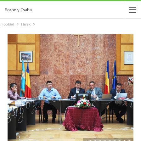
Borboly Csaba
Főoldal
Hírek