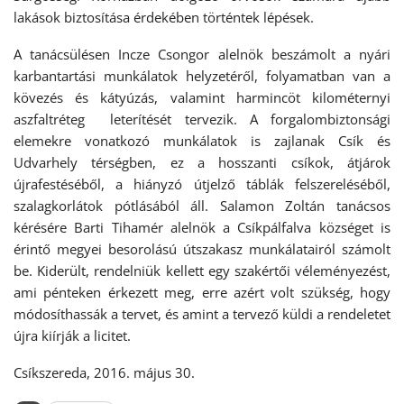
lakások biztosítása érdekében történtek lépések.
A tanácsülésen Incze Csongor alelnök beszámolt a nyári
karbantartási munkálatok helyzetéről, folyamatban van a
kövezés és kátyúzás, valamint harmincöt kilométernyi
aszfaltréteg leterítését tervezik. A forgalombiztonsági
elemekre vonatkozó munkálatok is zajlanak Csík és
Udvarhely térségben, ez a hosszanti csíkok, átjárok
újrafestéséből, a hiányzó útjelző táblák felszereléséből,
szalagkorlátok pótlásából áll. Salamon Zoltán tanácsos
kérésére Barti Tihamér alelnök a Csíkpálfalva községet is
érintő megyei besorolású útszakasz munkálatairól számolt
be. Kiderült, rendelniük kellett egy szakértői véleményezést,
ami pénteken érkezett meg, erre azért volt szükség, hogy
módosíthassák a tervet, és amint a tervező küldi a rendeletet
újra kiírják a licitet.
Csíkszereda, 2016. május 30.