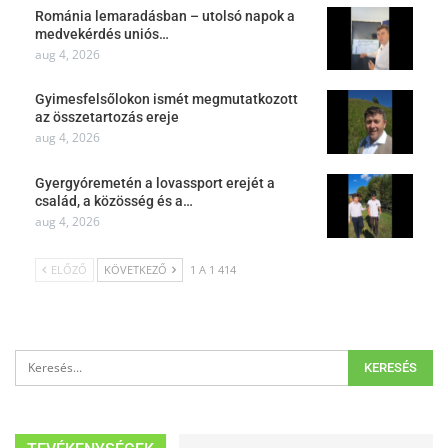
Románia lemaradásban – utolsó napok a
medvekérdés uniós…
aug 4, 2026
Gyimesfelsőlokon ismét megmutatkozott
az összetartozás ereje
aug 4, 2026
Gyergyóremetén a lovassport erejét a
család, a közösség és a…
aug 4, 2026
ELŐZŐ
KÖVETKEZŐ
1 A 1 414