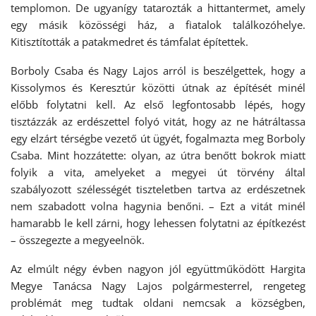
templomon. De ugyanígy tatarozták a hittantermet, amely
egy másik közösségi ház, a fiatalok találkozóhelye.
Kitisztították a patakmedret és támfalat építettek.
Borboly Csaba és Nagy Lajos arról is beszélgettek, hogy a
Kissolymos és Keresztúr közötti útnak az építését minél
előbb folytatni kell. Az első legfontosabb lépés, hogy
tisztázzák az erdészettel folyó vitát, hogy az ne hátráltassa
egy elzárt térségbe vezető út ügyét, fogalmazta meg Borboly
Csaba. Mint hozzátette: olyan, az útra benőtt bokrok miatt
folyik a vita, amelyeket a megyei út törvény által
szabályozott szélességét tiszteletben tartva az erdészetnek
nem szabadott volna hagynia benőni. – Ezt a vitát minél
hamarabb le kell zárni, hogy lehessen folytatni az építkezést
– összegezte a megyeelnök.
Az elmúlt négy évben nagyon jól együttműködött Hargita
Megye Tanácsa Nagy Lajos polgármesterrel, rengeteg
problémát meg tudtak oldani nemcsak a községben,