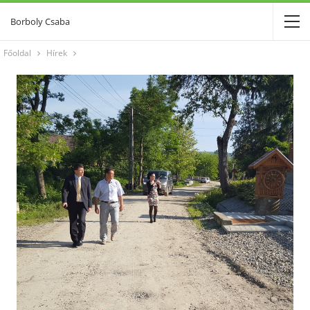
Borboly Csaba
Főoldal
Hírek