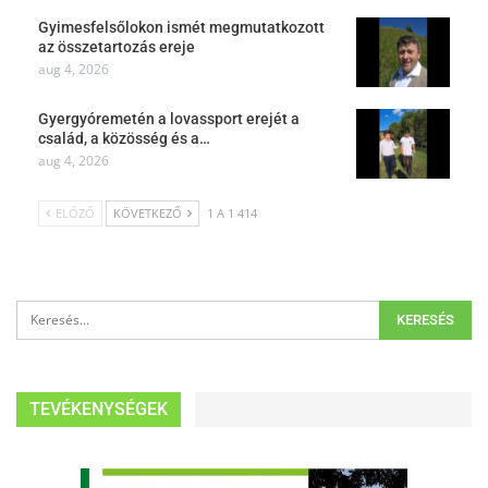
Gyimesfelsőlokon ismét megmutatkozott
az összetartozás ereje
aug 4, 2026
Gyergyóremetén a lovassport erejét a
család, a közösség és a…
aug 4, 2026
ELŐZŐ
KÖVETKEZŐ
1 A 1 414
TEVÉKENYSÉGEK