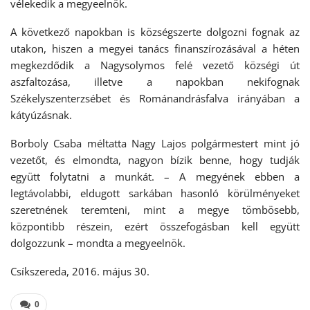
vélekedik a megyeelnök.
A következő napokban is községszerte dolgozni fognak az
utakon, hiszen a megyei tanács finanszírozásával a héten
megkezdődik a Nagysolymos felé vezető községi út
aszfaltozása, illetve a napokban nekifognak
Székelyszenterzsébet és Románandrásfalva irányában a
kátyúzásnak.
Borboly Csaba méltatta Nagy Lajos polgármestert mint jó
vezetőt, és elmondta, nagyon bízik benne, hogy tudják
együtt folytatni a munkát. – A megyének ebben a
legtávolabbi, eldugott sarkában hasonló körülményeket
szeretnének teremteni, mint a megye tömbösebb,
központibb részein, ezért összefogásban kell együtt
dolgozzunk – mondta a megyeelnök.
Csíkszereda, 2016. május 30.
0