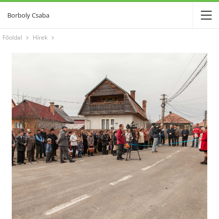
Borboly Csaba
Főoldal
Hírek