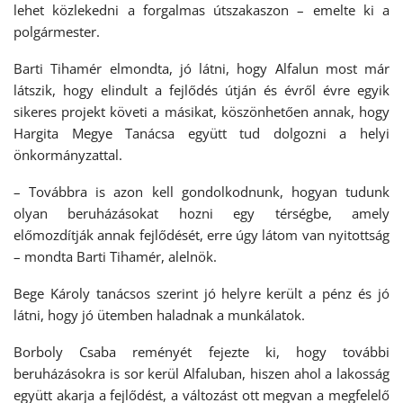
lehet közlekedni a forgalmas útszakaszon – emelte ki a
polgármester.
Barti Tihamér elmondta, jó látni, hogy Alfalun most már
látszik, hogy elindult a fejlődés útján és évről évre egyik
sikeres projekt követi a másikat, köszönhetően annak, hogy
Hargita Megye Tanácsa együtt tud dolgozni a helyi
önkormányzattal.
– Továbbra is azon kell gondolkodnunk, hogyan tudunk
olyan beruházásokat hozni egy térségbe, amely
előmozdítják annak fejlődését, erre úgy látom van nyitottság
– mondta Barti Tihamér, alelnök.
Bege Károly tanácsos szerint jó helyre került a pénz és jó
látni, hogy jó ütemben haladnak a munkálatok.
Borboly Csaba reményét fejezte ki, hogy további
beruházásokra is sor kerül Alfaluban, hiszen ahol a lakosság
együtt akarja a fejlődést, a változást ott megvan a megfelelő