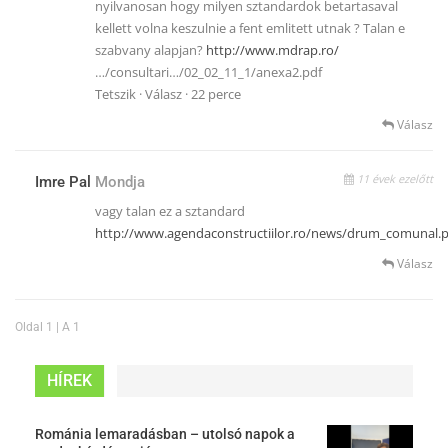
nyilvanosan hogy milyen sztandardok betartasaval
kellett volna keszulnie a fent emlitett utnak ? Talan e
szabvany alapjan?
http://www.mdrap.ro/
…/consultari…/02_02_11_1/anexa2.pdf
Tetszik · Válasz · 22 perce
Válasz
11 évek ezelőtt
Imre Pal
Mondja
vagy talan ez a sztandard
http://www.agendaconstructiilor.ro/news/drum_comunal.p
Válasz
Oldal 1 | A 1
HÍREK
Románia lemaradásban – utolsó napok a