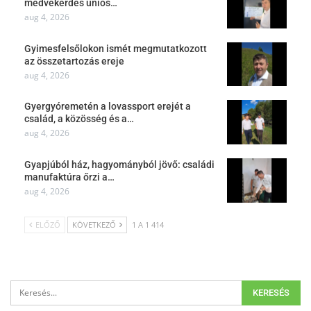
medvekérdés uniós…
aug 4, 2026
Gyimesfelsőlokon ismét megmutatkozott
az összetartozás ereje
aug 4, 2026
Gyergyóremetén a lovassport erejét a
család, a közösség és a…
aug 4, 2026
Gyapjúból ház, hagyományból jövő: családi
manufaktúra őrzi a…
aug 4, 2026
ELŐZŐ
KÖVETKEZŐ
1 A 1 414