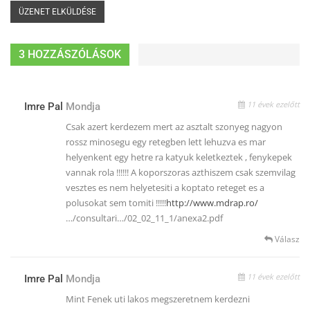
3 HOZZÁSZÓLÁSOK
11 évek ezelőtt
Imre Pal
Mondja
Csak azert kerdezem mert az asztalt szonyeg nagyon
rossz minosegu egy retegben lett lehuzva es mar
helyenkent egy hetre ra katyuk keletkeztek , fenykepek
vannak rola !!!!!! A koporszoras azthiszem csak szemvilag
vesztes es nem helyetesiti a koptato reteget es a
polusokat sem tomiti !!!!!
http://www.mdrap.ro/
…/consultari…/02_02_11_1/anexa2.pdf
Válasz
11 évek ezelőtt
Imre Pal
Mondja
Mint Fenek uti lakos megszeretnem kerdezni