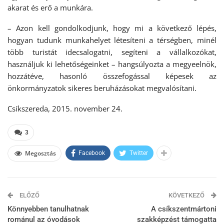
akarat és erő a munkára.
– Azon kell gondolkodjunk, hogy mi a következő lépés,
hogyan tudunk munkahelyet létesíteni a térségben, minél
több turistát idecsalogatni, segíteni a vállalkozókat,
használjuk ki lehetőségeinket – hangsúlyozta a megyeelnök,
hozzátéve, hasonló összefogással képesek az
önkormányzatok sikeres beruházásokat megvalósítani.
Csíkszereda, 2015. november 24.
3
Megosztás
Facebook
Twitter
ELŐZŐ
KÖVETKEZŐ
Könnyebben tanulhatnak
A csíkszentmártoni
románul az óvodások
szakképzést támogatta