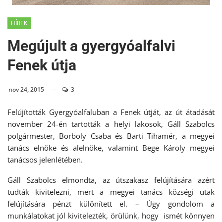
HÍREK
Megújult a gyergyóalfalvi
Fenek útja
nov 24, 2015
3
Felújították Gyergyóalfaluban a Fenek útját, az út átadását
november 24-én tartották a helyi lakosok, Gáll Szabolcs
polgármester, Borboly Csaba és Barti Tihamér, a megyei
tanács elnöke és alelnöke, valamint Bege Károly megyei
tanácsos jelenlétében.
Gáll Szabolcs elmondta, az útszakasz felújítására azért
tudták kivitelezni, mert a megyei tanács községi utak
felújítására pénzt különített el. – Úgy gondolom a
munkálatokat jól kivitelezték, örülünk, hogy ismét könnyen