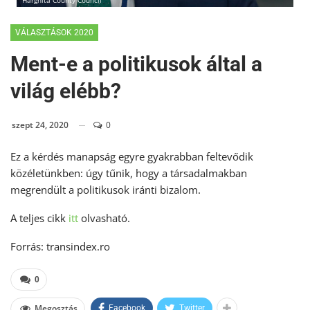
Harghita County Council
VÁLASZTÁSOK 2020
Ment-e a politikusok által a
világ elébb?
szept 24, 2020
0
Ez a kérdés manapság egyre gyakrabban feltevődik
közéletünkben: úgy tűnik, hogy a társadalmakban
megrendült a politikusok iránti bizalom.
A teljes cikk
itt
olvasható.
Forrás: transindex.ro
0
Megosztás
Facebook
Twitter