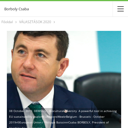
Borboly Csaba
Főoldal
VÁLASZTÁSOK 2020
08 October 2019, 08WS522 - Biocultural Diversity  A powerful tool in achieving
EU sustainability goalsr#EURegionsWeekrBelgium - Brussels - October
2019r©European Union / Philippe BuissinrrCsaba BORBOLY, President of