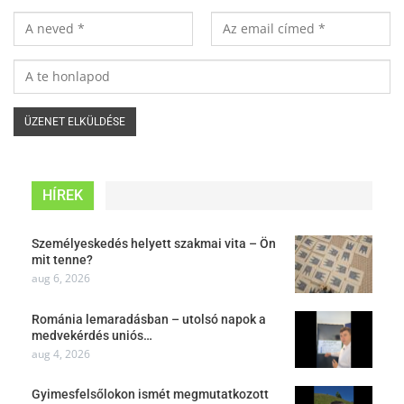
HÍREK
Személyeskedés helyett szakmai vita – Ön
mit tenne?
aug 6, 2026
Románia lemaradásban – utolsó napok a
medvekérdés uniós…
aug 4, 2026
Gyimesfelsőlokon ismét megmutatkozott