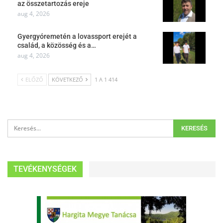
az összetartozás ereje
aug 4, 2026
Gyergyóremetén a lovassport erejét a
család, a közösség és a…
aug 4, 2026
ELŐZŐ
KÖVETKEZŐ
1 A 1 414
TEVÉKENYSÉGEK