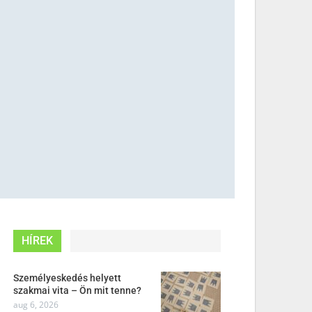
HÍREK
Személyeskedés helyett
szakmai vita – Ön mit tenne?
aug 6, 2026