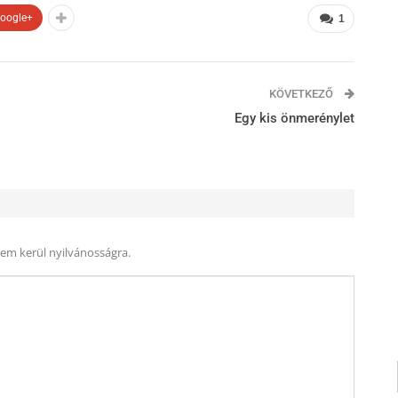
oogle+
1
KÖVETKEZŐ
Egy kis önmerénylet
nem kerül nyilvánosságra.