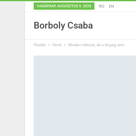
RO
EN
VASÁRNAP, AUGUSZTUS 9, 2026
Borboly Csaba
Főoldal
Hírek
Minden változik, de a lényeg nem