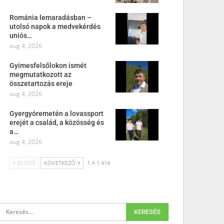
Románia lemaradásban –
utolsó napok a medvekérdés
uniós…
aug 4, 2026
Gyimesfelsőlokon ismét
megmutatkozott az
összetartozás ereje
aug 4, 2026
Gyergyóremetén a lovassport
erejét a család, a közösség és
a…
aug 4, 2026
ELŐZŐ
KÖVETKEZŐ
1 A 1 414