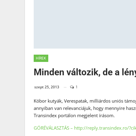
HÍREK
Minden változik, de a lé
szept 25, 2013
1
Kóbor kutyák, Verespatak, milliárdos uniós támo
annyiban van relevanciájuk, hogy mennyire haszná
Transindex portálon megjelent írásom.
GÓRÉVÁLASZTÁS – http://reply.transindex.ro/?c