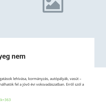
nyeg nem
gatások lehívása, kormányzás, autópályák, vasút –
lhatók fel a jövő évi voksvadászatban. Erről szól a
ikk=363