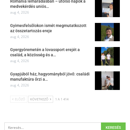
Románia lemaradásban – utolsó napok a
medvekérdés uniós…
aug 4, 2026
Gyimesfelsőlokon ismét megmutatkozott
az összetartozás ereje
aug 4, 2026
Gyergyóremetén a lovassport erejét a
család, a közösség és a…
aug 4, 2026
Gyapjúból ház, hagyományból jövő: családi
manufaktúra őrzi a…
aug 4, 2026
ELŐZŐ
KÖVETKEZŐ
1 A 1 414