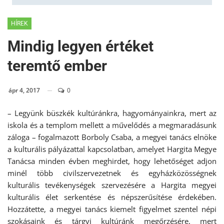
HÍREK
Mindig legyen értéket
teremtő ember
ápr 4, 2017
0
– Legyünk büszkék kultúránkra, hagyományainkra, mert az
iskola és a templom mellett a művelődés a megmaradásunk
záloga – fogalmazott Borboly Csaba, a megyei tanács elnöke
a kulturális pályázattal kapcsolatban, amelyet Hargita Megye
Tanácsa minden évben meghirdet, hogy lehetőséget adjon
minél több civilszervezetnek és egyházközösségnek
kulturális tevékenységek szervezésére a Hargita megyei
kulturális élet serkentése és népszerűsítése érdekében.
Hozzátette, a megyei tanács kiemelt figyelmet szentel népi
szokásaink és tárgyi kultúránk megőrzésére, mert