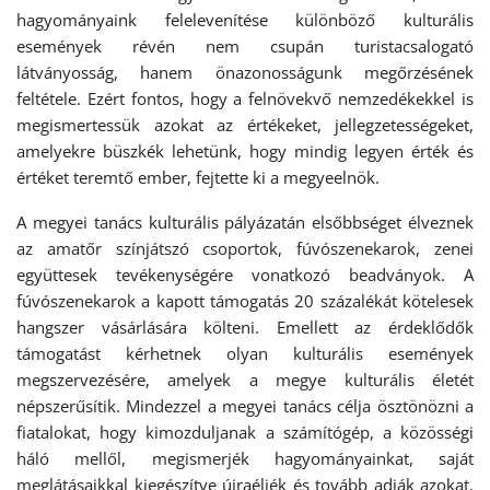
hagyományaink felelevenítése különböző kulturális
események révén nem csupán turistacsalogató
látványosság, hanem önazonosságunk megőrzésének
feltétele. Ezért fontos, hogy a felnövekvő nemzedékekkel is
megismertessük azokat az értékeket, jellegzetességeket,
amelyekre büszkék lehetünk, hogy mindig legyen érték és
értéket teremtő ember, fejtette ki a megyeelnök.
A megyei tanács kulturális pályázatán elsőbbséget élveznek
az amatőr színjátszó csoportok, fúvószenekarok, zenei
együttesek tevékenységére vonatkozó beadványok. A
fúvószenekarok a kapott támogatás 20 százalékát kötelesek
hangszer vásárlására költeni. Emellett az érdeklődők
támogatást kérhetnek olyan kulturális események
megszervezésére, amelyek a megye kulturális életét
népszerűsítik. Mindezzel a megyei tanács célja ösztönözni a
fiatalokat, hogy kimozduljanak a számítógép, a közösségi
háló mellől, megismerjék hagyományainkat, saját
meglátásaikkal kiegészítve újraéljék és tovább adják azokat,