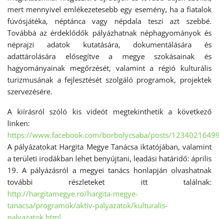
mert mennyivel emlékezetesebb egy esemény, ha a fiatalok
fúvósjátéka, néptánca vagy népdala teszi azt szebbé.
Továbbá az érdeklődők pályázhatnak néphagyományok és
néprajzi adatok kutatására, dokumentálására és
adattárolására elősegítve a megye szokásainak és
hagyományainak megőrzését, valamint a régió kulturális
turizmusának a fejlesztését szolgáló programok, projektek
szervezésére.
A kiírásról szóló kis videót megtekinthetik a következő
linken:
https://www.facebook.com/borbolycsaba/posts/1234021649
A pályázatokat Hargita Megye Tanácsa iktatójában, valamint
a területi irodákban lehet benyújtani, leadási határidő: április
19. A pályázásról a megyei tanács honlapján olvashatnak
további részleteket itt találnak:
http://hargitamegye.ro/hargita-megye-
tanacsa/programok/aktiv-palyazatok/kulturalis-
palyazatok.html
.