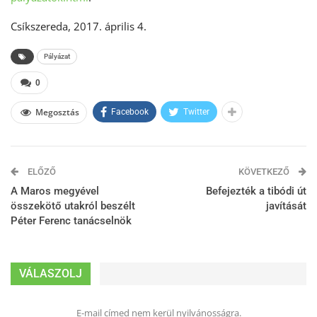
Csíkszereda, 2017. április 4.
Pályázat
0
Megosztás
Facebook
Twitter
ELŐZŐ
KÖVETKEZŐ
A Maros megyével
Befejezték a tibódi út
összekötő utakról beszélt
javítását
Péter Ferenc tanácselnök
VÁLASZOLJ
E-mail címed nem kerül nyilvánosságra.