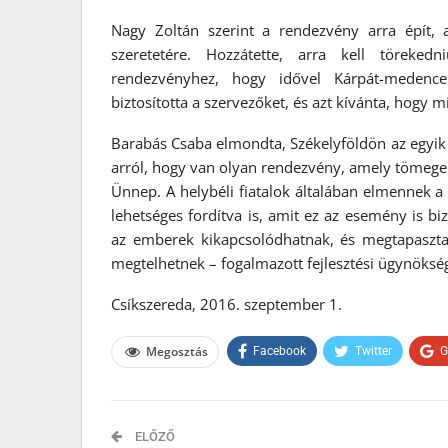
Nagy Zoltán szerint a rendezvény arra épít,
szeretetére. Hozzátette, arra kell törek
rendezvényhez, hogy idővel Kárpát-medence
biztosította a szervezőket, és azt kívánta, hogy
Barabás Csaba elmondta, Székelyföldön az egyik
arról, hogy van olyan rendezvény, amely tömegek
Ünnep. A helybéli fiatalok általában elmennek a
lehetséges fordítva is, amit ez az esemény is bi
az emberek kikapcsolódhatnak, és megtapasztalh
megtelhetnek – fogalmazott fejlesztési ügynökség
Csíkszereda, 2016. szeptember 1.
Megosztás
Facebook
Twitter
G
ELŐZŐ