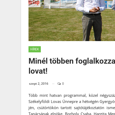
HÍREK
Minél többen foglalkozza
lovat!
szept 2, 2016
0
Több mint hatvan programmal, közel négyszáz 
Székelyföldi Lovas Ünnepre a hétvégén Gyergyós
jén, csütörtökön tartott sajtótájékoztatón is
Tanácsának elnöke, Borboly Csaba, Hargita Meg