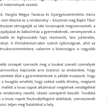
ző intézmények vezetői.
ező, Hargita Megye Tanácsa és Gyergyószentmiklós Város
ük nem létezne ez a rendezvény – köszönte meg Bajkó Tibor
étszázan támogatják az idei lovasnapok megszervezését, a
ajzpályázat és bábszínház a gyermekeknek, versenyeznek a
dősebb és leghosszabb hajú résztvevőt, lesz juhterelés,
zvényt. A Vöröskereszt-sátor számít újdonságnak, ahol az
ércukorszintmérésre, valamint a biztonságra is nagyobb
zebb ünnepét szervezik meg a lovakat szerető személyek
harmonikus kapcsolat arra ösztönzi az embereket, hogy
 szeretete által a gyermekeinknek is példát mutatunk, hogy
t a lovaglás amellett, hogy sokkal szebb élmény, megtanít
k mellett a lovas napok alkalmával megtelnek vendégekkel
i a rendezvény nevelő, oktató szerepéről beszélt. Továbbá
a lovas napok fesztiváljellegűvé alakítását, szervezzenek
zni, teljen meg fiatalokkal a hely.