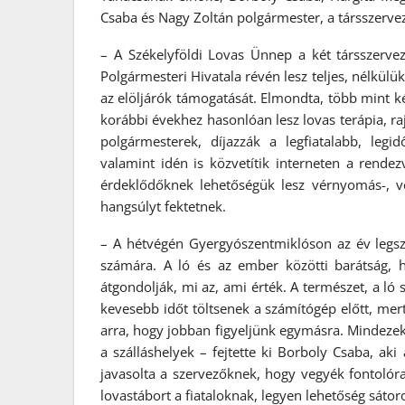
Csaba és Nagy Zoltán polgármester, a társszerve
– A Székelyföldi Lovas Ünnep a két társszerv
Polgármesteri Hivatala révén lesz teljes, nélkül
az elöljárók támogatását. Elmondta, több mint k
korábbi évekhez hasonlóan lesz lovas terápia, r
polgármesterek, díjazzák a legfiatalabb, legi
valamint idén is közvetítik interneten a rende
érdeklődőknek lehetőségük lesz vérnyomás-, v
hangsúlyt fektetnek.
– A hétvégén Gyergyószentmiklóson az év legs
számára. A ló és az ember közötti barátság, 
átgondolják, mi az, ami érték. A természet, a ló
kevesebb időt töltsenek a számítógép előtt, mer
arra, hogy jobban figyeljünk egymásra. Mindeze
a szálláshelyek – fejtette ki Borboly Csaba, ak
javasolta a szervezőknek, hogy vegyék fontolóra 
lovastábort a fiataloknak, legyen lehetőség sátoro