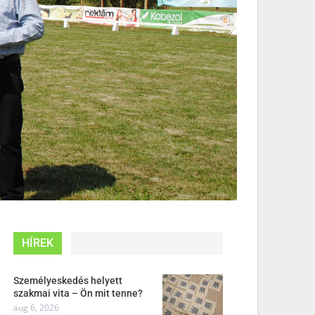
HÍREK
Személyeskedés helyett
szakmai vita – Ön mit tenne?
aug 6, 2026