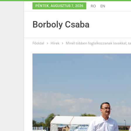
RO
EN
PÉNTEK, AUGUSZTUS 7, 2026
Borboly Csaba
Főoldal
Hírek
Minél többen foglalkozzanak lovakkal, ta