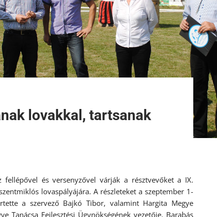
nak lovakkal, tartsanak
fellépővel és versenyzővel várják a résztvevőket a IX.
zentmiklós lovaspályájára. A részleteket a szeptember 1-
mertette a szervező Bajkó Tibor, valamint Hargita Megye
ye Tanácsa Fejlesztési Ügynökségének vezetője, Barabás