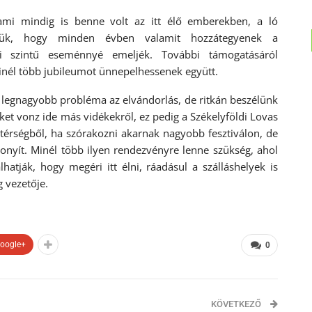
 ami mindig is benne volt az itt élő emberekben, a ló
edniük, hogy minden évben valamit hozzátegyenek a
i szintű eseménnyé emeljék. További támogatásáról
 minél több jubileumot ünnepelhessenek együtt.
 legnagyobb probléma az elvándorlás, de ritkán beszélünk
et vonz ide más vidékekről, ez pedig a Székelyföldi Lovas
 térségből, ha szórakozni akarnak nagyobb fesztiválon, de
zonyít. Minél több ilyen rendezvényre lenne szükség, ahol
atják, hogy megéri itt élni, ráadásul a szálláshelyek is
 vezetője.
oogle+
0
KÖVETKEZŐ