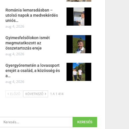
Románia lemaradásban –
utolsó napok a medvekérdés
uniós…
aug 4, 2026
Gyimesfelsőlokon ismét
megmutatkozott az
összetartozás ereje
aug 4, 2026
Gyergyóremetén a lovassport
erejét a család, a közösség és
a…
aug 4, 2026
ELŐZŐ
KÖVETKEZŐ
1 A 1 414