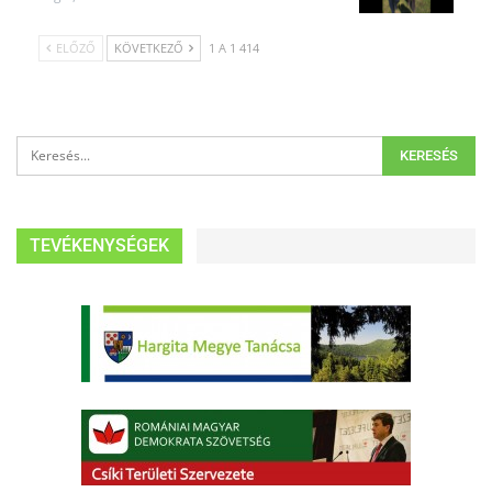
ELŐZŐ
KÖVETKEZŐ
1 A 1 414
TEVÉKENYSÉGEK