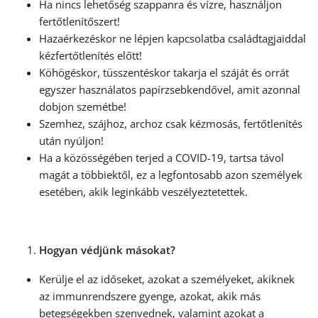
Ha nincs lehetőség szappanra és vízre, használjon
fertőtlenítőszert!
Hazaérkezéskor ne lépjen kapcsolatba családtagjaiddal
kézfertőtlenítés előtt!
Köhögéskor, tüsszentéskor takarja el száját és orrát
egyszer használatos papírzsebkendővel, amit azonnal
dobjon szemétbe!
Szemhez, szájhoz, archoz csak kézmosás, fertőtlenítés
után nyúljon!
Ha a közösségében terjed a COVID-19, tartsa távol
magát a többiektől, ez a legfontosabb azon személyek
esetében, akik leginkább veszélyeztetettek.
Hogyan védjünk másokat?
Kerülje el az időseket, azokat a személyeket, akiknek
az immunrendszere gyenge, azokat, akik más
betegségekben szenvednek, valamint azokat a