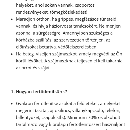
helyeket, ahol sokan vannak, csoportos
rendezvényeket, tömegközlekedést!
Maradjon otthon, ha grippés, megfázásos tüneteid
vannak, és hívja háziorvosát tanácsokért. Ne menjen
azonnal a sürgősségre! Amennyiben szükséges a
kórházba szállítás, az szervezetten történjen, az
előírásokat betartva, védőfelszerelésben.
Ha beteg, viseljen szájmaszkot, amely megvédi az Ön
körül lévőket. A szájmaszknak teljesen el kell takarnia
az orrot és szájat.
Hogyan fertőtlenítsünk?
Gyakran fertőtlenítse azokat a felületeket, amelyeket
megérint (asztal, ajtókilincs, villanykapcsoló, telefon,
billentyűzet, csapok stb.). Minimum 70%-os alkoholt
tartalmazó vagy klóralapú fertőtlenítőszert használjon!