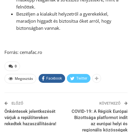
felnőttek.
Beszéljen a kialakult helyzetről a gyerekekkel,
maradjon higgadt és biztosítsa őket arról, hogy
biztonságban vannak.
Forrás: cemafac.ro
0
Megosztás
Facebook
Twitter
ELŐZŐ
KÖVETKEZŐ
Önkéntesek jelentkezését
COVID-19: A Régiók Európai
várjuk a repülőtereken
Bizottsága platformot indít
rekedtek hazaszállítására!
az európai helyi és
regionális közösségek