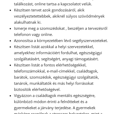
találkozást, online tartsa a kapcsolatot velük.
Készítsen tervet azok gondozásáról, akik
veszélyeztetettebbek, akiknél súlyos szövődmények
alakulhatnak ki.
Ismerje meg a szomszédokat , beszéljen a tervezésről
telefonon vagy online.
Azonosítsa a környezetében lévő segélyszervezeteket.
Készítsen listát azokkal a helyi szervezetekkel,
amelyekhez információért fordulhat, egészségügyi
szolgáltatásért, segítségért, anyagi támogatásért.
Készítsen listát a fontos elérhetőségekkel,
telefonszámokkal, e-mail-címekkel, családtagok,
barátok, szomszédok, egészségügyi szolgáltatók,
tanárok, munkáltatók és más helyi forrásokat
biztosítók elérhetőségével.
Vigyázzon a családtagok mentális egészségére,
különböző módon érinti a felnőtteket és a
gyermekeket a járvány terjedése. A gyermekek
másképp reagálnak a stresszes helyzetekre, mint a