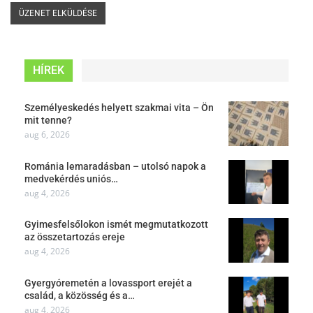
HÍREK
Személyeskedés helyett szakmai vita – Ön
mit tenne?
aug 6, 2026
Románia lemaradásban – utolsó napok a
medvekérdés uniós…
aug 4, 2026
Gyimesfelsőlokon ismét megmutatkozott
az összetartozás ereje
aug 4, 2026
Gyergyóremetén a lovassport erejét a
család, a közösség és a…
aug 4, 2026