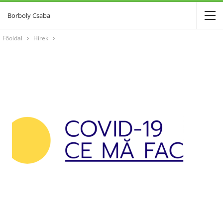
Borboly Csaba
Főoldal
Hírek