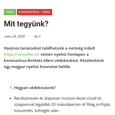
HÍREK
KORONAVÍRUS - HÍREK
Mit tegyünk?
márc 24, 2020
0
Hasznos tanácsokat találhatunk a nemrég indult
https://cemafac.ro/
román nyelvű honlapon a
koronavírus-fertőzés elleni védekezésre. Készítettünk
egy magyar nyelvű kivonatot belőle.
Hogyan védekezzünk?
Rendszeresen és alaposan mosson kezet vízzel és
szappannal legalább 20 másodpercen át főleg orrfújás,
tüsszentés, köhögés után.