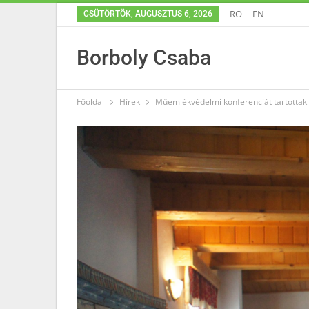
RO
EN
CSÜTÖRTÖK, AUGUSZTUS 6, 2026
Borboly Csaba
Főoldal
Hírek
Műemlékvédelmi konferenciát tartotta