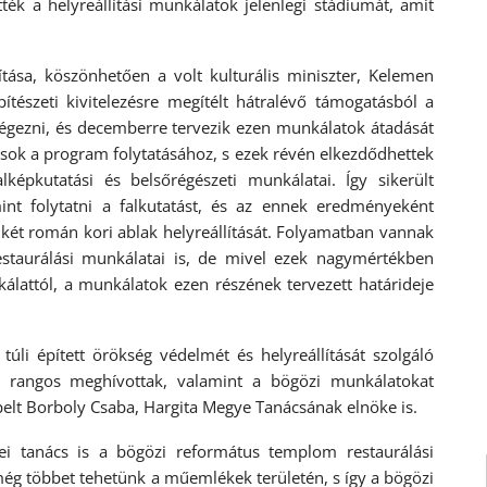
ék a helyreállítási munkálatok jelenlegi stádiumát, amit
tása, köszönhetően a volt kulturális miniszter, Kelemen
észeti kivitelezésre megítélt hátralévő támogatásból a
végezni, és decemberre tervezik ezen munkálatok átadását
ások a program folytatásához, s ezek révén elkezdődhettek
képkutatási és belsőrégészeti munkálatai. Így sikerült
mint folytatni a falkutatást, és az ennek eredményeként
a két román kori ablak helyreállítását. Folyamatban vannak
estaurálási munkálatai is, de mivel ezek nagymértékben
kálattól, a munkálatok ezen részének tervezett határideje
túli épített örökség védelmét és helyreállítását szolgáló
ő rangos meghívottak, valamint a bögözi munkálatokat
pelt Borboly Csaba, Hargita Megye Tanácsának elnöke is.
 tanács is a bögözi református templom restaurálási
ég többet tehetünk a műemlékek területén, s így a bögözi