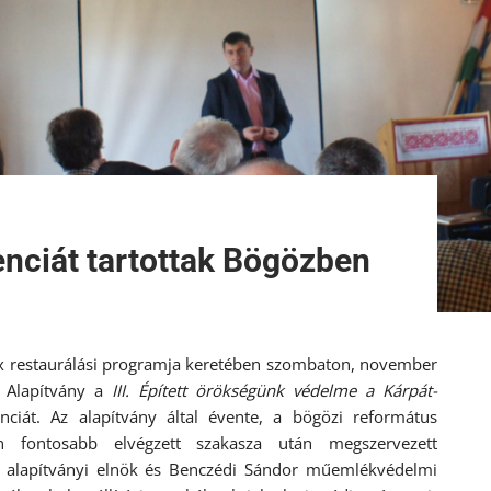
nciát tartottak Bögözben
 restaurálási programja keretében szombaton, november
Alapítvány
a
III. Épített örökségünk védelme a Kárpát-
nciát. Az alapítvány által évente, a bögözi református
 fontosabb elvégzett szakasza után megszervezett
e alapítványi elnök és Benczédi Sándor műemlékvédelmi