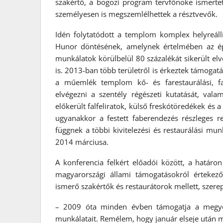
szakértő, a bögözi program tervfőnöke ismertett
személyesen is megszemlélhettek a résztvevők.
Idén folytatódott a templom komplex helyreállí
Hunor döntésének, amelynek értelmében az épít
munkálatok körülbelül 80 százalékát sikerült el
is. 2013-ban több területről is érkeztek támogat
a műemlék templom kő- és farestaurálási, fal
elvégezni a szentély régészeti kutatását, vala
előkerült falfeliratok, külső freskótöredékek és 
ugyanakkor a festett faberendezés részleges r
függnek a többi kivitelezési és restaurálási mun
2014 márciusa.
A konferencia felkért előadói között, a határon 
magyarországi állami támogatásokról értekez
ismerő szakértők és restaurátorok mellett, szere
– 2009 óta minden évben támogatja a megyei
munkálatait. Remélem, hogy január elseje után m