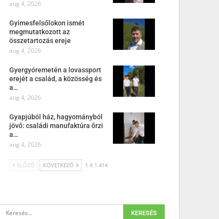
aug 4, 2026
Gyimesfelsőlokon ismét
megmutatkozott az
összetartozás ereje
aug 4, 2026
Gyergyóremetén a lovassport
erejét a család, a közösség és
a…
aug 4, 2026
Gyapjúból ház, hagyományból
jövő: családi manufaktúra őrzi
a…
aug 4, 2026
ELŐZŐ
KÖVETKEZŐ
1 A 1 414