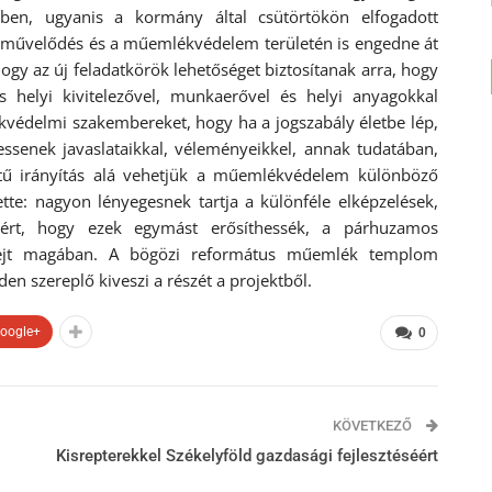
yben, ugyanis a kormány által csütörtökön elfogadott
 a művelődés és a műemlékvédelem területén is engedne át
y az új feladatkörök lehetőséget biztosítanak arra, hogy
helyi kivitelezővel, munkaerővel és helyi anyagokkal
védelmi szakembereket, hogy ha a jogszabály életbe lép,
essenek javaslataikkal, véleményeikkel, annak tudatában,
ntű irányítás alá vehetjük a műemlékvédelem különböző
tte: nagyon lényegesnek tartja a különféle elképzelések,
azért, hogy ezek egymást erősíthessék, a párhuzamos
rejt magában. A bögözi református műemlék templom
den szereplő kiveszi a részét a projektből.
oogle+
0
KÖVETKEZŐ
Kisrepterekkel Székelyföld gazdasági fejlesztéséért