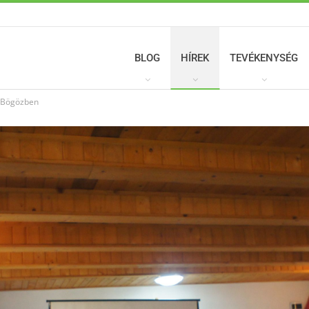
BLOG
HÍREK
TEVÉKENYSÉG
k Bögözben