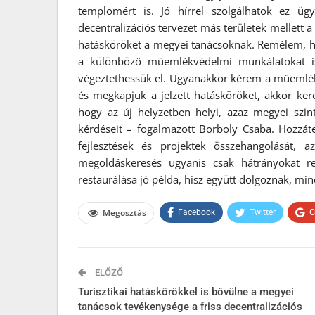
templomért is. Jó hírrel szolgálhatok ez üg
decentralizációs tervezet más területek mellett
hatásköröket a megyei tanácsoknak. Remélem, hog
a különböző műemlékvédelmi munkálatokat is 
végeztethessük el. Ugyanakkor kérem a műemlék
és megkapjuk a jelzett hatásköröket, akkor ker
hogy az új helyzetben helyi, azaz megyei szi
kérdéseit – fogalmazott Borboly Csaba. Hozzáte
fejlesztések és projektek összehangolását, 
megoldáskeresés ugyanis csak hátrányokat 
restaurálása jó példa, hisz együtt dolgoznak, min
Megosztás
Facebook
Twitter
G
ELŐZŐ
Turisztikai hatáskörökkel is bővülne a megyei
tanácsok tevékenysége a friss decentralizációs