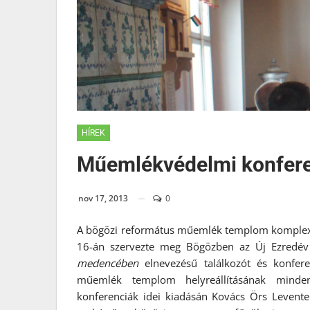
HÍREK
Műemlékvédelmi konfere
nov 17, 2013
0
A bögözi református műemlék templom komplex
16-án szervezte meg Bögözben az Új Ezredév 
medencében
elnevezésű találkozót és konfere
műemlék templom helyreállításának minden
konferenciák idei kiadásán Kovács Örs Levent