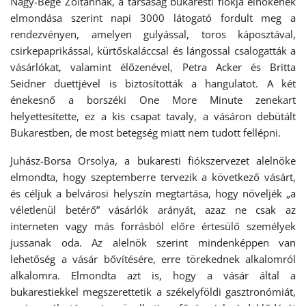
Nagy-Bege Zoltánnak, a társaság bukaresti fiókja elnökének
elmondása szerint napi 3000 látogató fordult meg a
rendezvényen, amelyen gulyással, toros káposztával,
csirkepaprikással, kürtőskaláccsal és lángossal csalogatták a
vásárlókat, valamint élőzenével, Petra Acker és Britta
Seidner duettjével is biztosították a hangulatot. A két
énekesnő a borszéki One More Minute zenekart
helyettesítette, ez a kis csapat tavaly, a vásáron debütált
Bukarestben, de most betegség miatt nem tudott fellépni.
Juhász-Borsa Orsolya, a bukaresti fiókszervezet alelnöke
elmondta, hogy szeptemberre tervezik a következő vásárt,
és céljuk a belvárosi helyszín megtartása, hogy növeljék „a
véletlenül betérő” vásárlók arányát, azaz ne csak az
interneten vagy más forrásból előre értesülő személyek
jussanak oda. Az alelnök szerint mindenképpen van
lehetőség a vásár bővítésére, erre törekednek alkalomról
alkalomra. Elmondta azt is, hogy a vásár által a
bukarestiekkel megszerettetik a székelyföldi gasztronómiát,