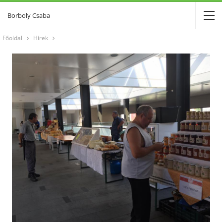
Borboly Csaba
Főoldal
Hírek