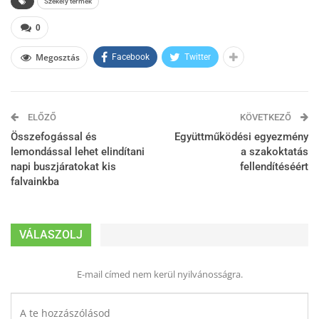
Székely termék
0
Megosztás
Facebook
Twitter
ELŐZŐ
KÖVETKEZŐ
Összefogással és
Együttműködési egyezmény
lemondással lehet elindítani
a szakoktatás
napi buszjáratokat kis
fellendítéséért
falvainkba
VÁLASZOLJ
E-mail címed nem kerül nyilvánosságra.