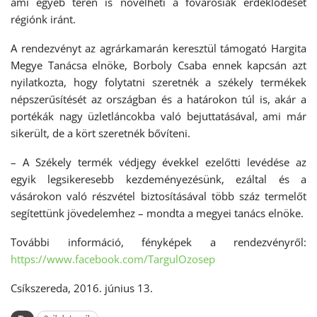
ami egyéb téren is növelheti a fővárosiak érdeklődését
régiónk iránt.
A rendezvényt az agrárkamarán keresztül támogató Hargita
Megye Tanácsa elnöke, Borboly Csaba ennek kapcsán azt
nyilatkozta, hogy folytatni szeretnék a székely termékek
népszerűsítését az országban és a határokon túl is, akár a
portékák nagy üzletláncokba való bejuttatásával, ami már
sikerült, de a kört szeretnék bővíteni.
– A Székely termék védjegy évekkel ezelőtti levédése az
egyik legsikeresebb kezdeményezésünk, ezáltal és a
vásárokon való részvétel biztosításával több száz termelőt
segítettünk jövedelemhez – mondta a megyei tanács elnöke.
További információ, fényképek a rendezvényről:
https://www.facebook.com/TargulOzosep
Csíkszereda, 2016. június 13.