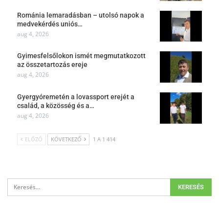
Románia lemaradásban – utolsó napok a
medvekérdés uniós…
aug 4, 2026
Gyimesfelsőlokon ismét megmutatkozott
az összetartozás ereje
aug 4, 2026
Gyergyóremetén a lovassport erejét a
család, a közösség és a…
aug 4, 2026
ELŐZŐ
KÖVETKEZŐ
1 A 1 414