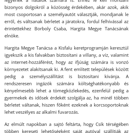
legyenek a fiatalok számára is. Ehhez le kell mondani
bizonyos dolgokról a közösség érdekében, akár azok, akik
most csoportosan a személyautót választják, mondjanak le
erről, és váltsanak bérletet a járatokra, fordul felhívással az
érintettekhez Borboly Csaba, Hargita Megye Tanácsának
elnöke.
Hargita Megye Tanácsa a Kisfalu keretprogramján keresztül
igyekszik a kis falvakban biztosítani a villany, a víz, valamint
az internet-hozzáférést, hogy az ifjúság számára is vonzó
környezetet alakítsanak ki. A fent említett települések között
pedig a személyszállítást is biztosítani kívánja. A
rendszeresen ingázók számára költséghatékonyabb és
kényelmesebb lehet a tömegközlekedés, ezenfelül pedig a
gyermekek és idősek érdekét szolgálja az, ha minél többen
bérletet váltanak, hiszen főként ezeknek a korcsoportoknak
lehet veszélyes az alkalmi fuvarozás.
Az elmúlt napokban a sajtó feltárta, hogy Csík térségében
többen kereseti lehetőségként saját autóval szállítják az