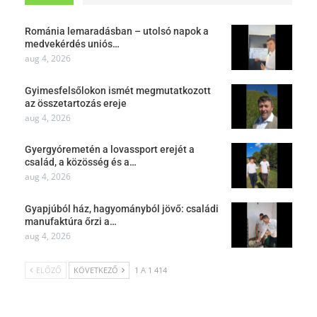
Románia lemaradásban – utolsó napok a
medvekérdés uniós…
aug 4, 2026
Gyimesfelsőlokon ismét megmutatkozott
az összetartozás ereje
aug 4, 2026
Gyergyóremetén a lovassport erejét a
család, a közösség és a…
aug 4, 2026
Gyapjúból ház, hagyományból jövő: családi
manufaktúra őrzi a…
aug 4, 2026
ELŐZŐ
KÖVETKEZŐ
1 A 1 414