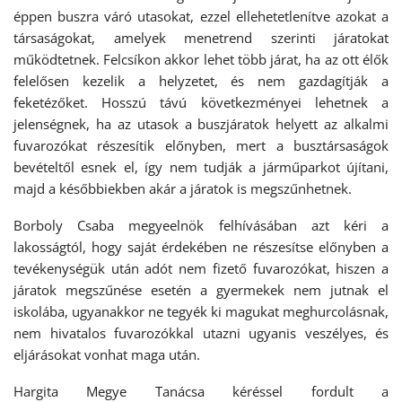
éppen buszra váró utasokat, ezzel ellehetetlenítve azokat a
társaságokat, amelyek menetrend szerinti járatokat
működtetnek. Felcsíkon akkor lehet több járat, ha az ott élők
felelősen kezelik a helyzetet, és nem gazdagítják a
feketézőket. Hosszú távú következményei lehetnek a
jelenségnek, ha az utasok a buszjáratok helyett az alkalmi
fuvarozókat részesítik előnyben, mert a busztársaságok
bevételtől esnek el, így nem tudják a járműparkot újítani,
majd a későbbiekben akár a járatok is megszűnhetnek.
Borboly Csaba megyeelnök felhívásában azt kéri a
lakosságtól, hogy saját érdekében ne részesítse előnyben a
tevékenységük után adót nem fizető fuvarozókat, hiszen a
járatok megszűnése esetén a gyermekek nem jutnak el
iskolába, ugyanakkor ne tegyék ki magukat meghurcolásnak,
nem hivatalos fuvarozókkal utazni ugyanis veszélyes, és
eljárásokat vonhat maga után.
Hargita Megye Tanácsa kéréssel fordult a