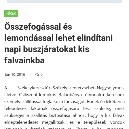
HÍREK
Összefogással és
lemondással lehet elindítani
napi buszjáratokat kis
falvainkba
jún 10, 2016
0
A Székelykeresztúr–Székelyszenterzsébet–Nagysolymos,
illetve Csíkszentdomokos–Balánbánya útvonalra keresnek
személyszállítással foglalkozó társaságot. Ennek érdekében a
települések lakóinak összefogására lesz szükség, mert
szükséges a szállítás biztosítása ahhoz, hogy a kis falvak
elnéptelenedését megállítsák, és e települések vonzók