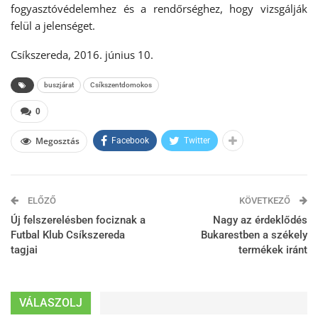
fogyasztóvédelemhez és a rendőrséghez, hogy vizsgálják
felül a jelenséget.
Csíkszereda, 2016. június 10.
buszjárat
Csíkszentdomokos
0
Megosztás
Facebook
Twitter
ELŐZŐ
KÖVETKEZŐ
Új felszerelésben fociznak a
Nagy az érdeklődés
Futbal Klub Csíkszereda
Bukarestben a székely
tagjai
termékek iránt
VÁLASZOLJ