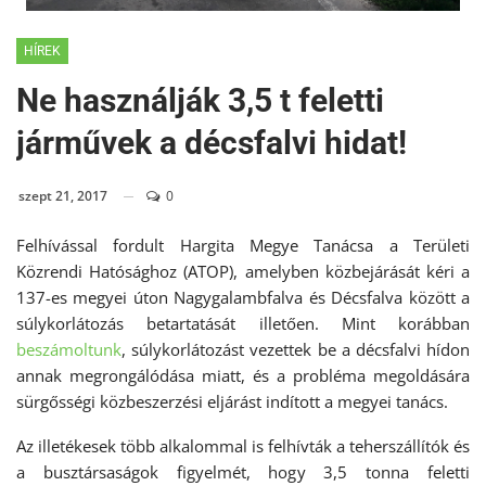
HÍREK
Ne használják 3,5 t feletti
járművek a décsfalvi hidat!
szept 21, 2017
0
Felhívással fordult Hargita Megye Tanácsa a Területi
Közrendi Hatósághoz (ATOP), amelyben közbejárását kéri a
137-es megyei úton Nagygalambfalva és Décsfalva között a
súlykorlátozás betartatását illetően. Mint korábban
beszámoltunk
, súlykorlátozást vezettek be a décsfalvi hídon
annak megrongálódása miatt, és a probléma megoldására
sürgősségi közbeszerzési eljárást indított a megyei tanács.
Az illetékesek több alkalommal is felhívták a teherszállítók és
a busztársaságok figyelmét, hogy 3,5 tonna feletti