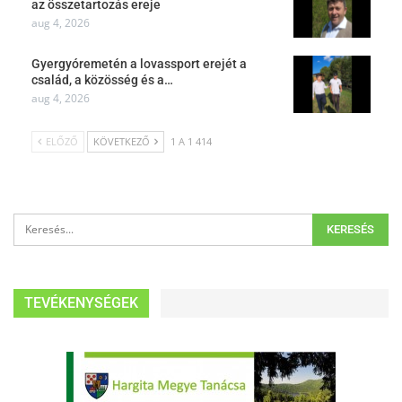
az összetartozás ereje
aug 4, 2026
Gyergyóremetén a lovassport erejét a
család, a közösség és a…
aug 4, 2026
ELŐZŐ
KÖVETKEZŐ
1 A 1 414
TEVÉKENYSÉGEK