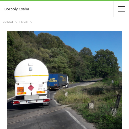
Borboly Csaba
Főoldal
Hírek