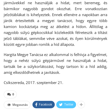
járművekkel ne használják a hidat, mert beremeg, és
bármikor nagyobb gondot okozhat. Erre vonatkozóan
jelzőtáblákat is kihelyeztek. Ennek ellenére a napokban arra
járók értesítették a megyei tanácsot, hogy egyre több
kamion kockáztatja meg az átkelést a hídon. Állítólag a
nagyobb súlyú gépkocsikkal közlekedők félreteszik a tiltást
jelző táblákat, semmibe véve azokat, és ilyen körülmények
között egyre jobban romlik a híd állapota.
Hargita Megye Tanácsa ez alkalommal is felhívja a figyelmet,
hogy a nehéz súlyú gépjárművel ne használjak a hidat,
tartsák be a súlykorlátozást, hogy tartson ki a híd addig,
amíg elkezdődhetnek a javítások.
Csíkszereda, 2017. szeptember 21.
0
Megosztás
Facebook
Twitter