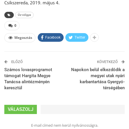
Csíkszereda, 2019. május 4.
Úz-völgye
0
Megosztás
Facebook
Twitter
ELŐZŐ
KÖVETKEZŐ
Számos lovasprogramot
Napokon belül elkezdődik a
támogat Hargita Megye
megyei utak nyári
Tanácsa alintézményén
karbantartása Gyergyó-
keresztül
térségében
VÁLASZOLJ
E-mail címed nem kerül nyilvánosságra.