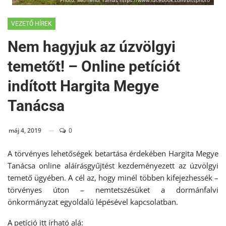
Photo: Bethlendi Tamás https://www.facebook.com/bitsphoto
VEZETŐ HÍREK
Nem hagyjuk az úzvölgyi
temetőt! – Online petíciót
indított Hargita Megye
Tanácsa
máj 4, 2019
0
A törvényes lehetőségek betartása érdekében Hargita Megye
Tanácsa online aláírásgyűjtést kezdeményezett az úzvölgyi
temető ügyében. A cél az, hogy minél többen kifejezhessék –
törvényes úton – nemtetszésüket a dormánfalvi
önkormányzat egyoldalú lépésével kapcsolatban.
A petíció itt írható alá: