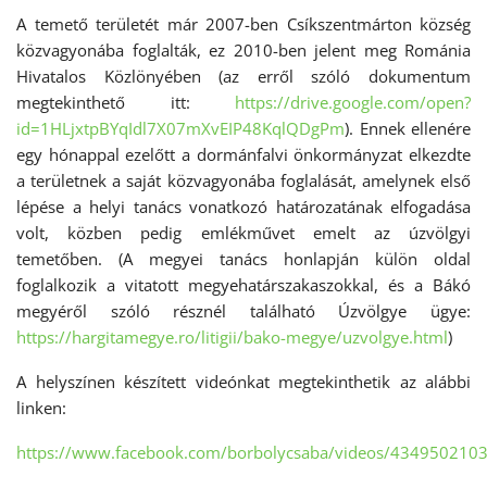
A temető területét már 2007-ben Csíkszentmárton község
közvagyonába foglalták, ez 2010-ben jelent meg Románia
Hivatalos Közlönyében (az erről szóló dokumentum
megtekinthető itt:
https://drive.google.com/open?
id=1HLjxtpBYqIdl7X07mXvEIP48KqlQDgPm
). Ennek ellenére
egy hónappal ezelőtt a dormánfalvi önkormányzat elkezdte
a területnek a saját közvagyonába foglalását, amelynek első
lépése a helyi tanács vonatkozó határozatának elfogadása
volt, közben pedig emlékművet emelt az úzvölgyi
temetőben. (A megyei tanács honlapján külön oldal
foglalkozik a vitatott megyehatárszakaszokkal, és a Bákó
megyéről szóló résznél található Úzvölgye ügye:
https://hargitamegye.ro/litigii/bako-megye/uzvolgye.html
)
A helyszínen készített videónkat megtekinthetik az alábbi
linken:
https://www.facebook.com/borbolycsaba/videos/434950210