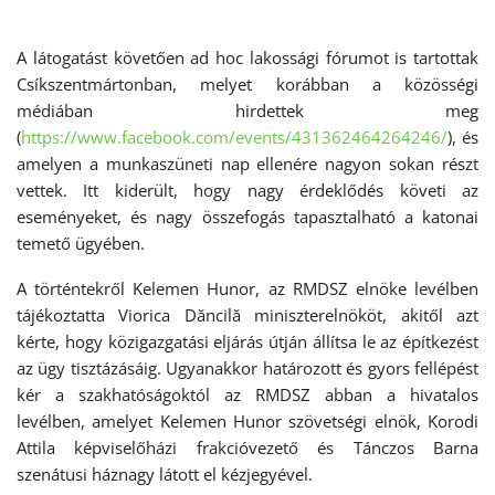
A látogatást követően ad hoc lakossági fórumot is tartottak
Csíkszentmártonban, melyet korábban a közösségi
médiában hirdettek meg
(
https://www.facebook.com/events/431362464264246/
), és
amelyen a munkaszüneti nap ellenére nagyon sokan részt
vettek. Itt kiderült, hogy nagy érdeklődés követi az
eseményeket, és nagy összefogás tapasztalható a katonai
temető ügyében.
A történtekről Kelemen Hunor, az RMDSZ elnöke levélben
tájékoztatta Viorica Dăncilă miniszterelnököt, akitől azt
kérte, hogy közigazgatási eljárás útján állítsa le az építkezést
az ügy tisztázásáig. Ugyanakkor határozott és gyors fellépést
kér a szakhatóságoktól az RMDSZ abban a hivatalos
levélben, amelyet Kelemen Hunor szövetségi elnök, Korodi
Attila képviselőházi frakcióvezető és Tánczos Barna
szenátusi háznagy látott el kézjegyével.