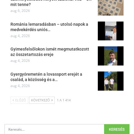
mit tenne?
aug 6, 2026
Románia lemaradásban – utolsó napok a
medvekérdés uniós…
aug 4, 2026
Gyimesfelsőlokon ismét megmutatkozott
az összetartozás ereje
aug 4, 2026
Gyergyóremetén a lovassport erejét a
család, a közösség és a…
aug 4, 2026
ELŐZŐ
KÖVETKEZŐ
1 A 1 414