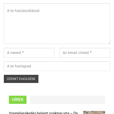
HÍREK
Személyeskedés helyett szakmai vita – Ön