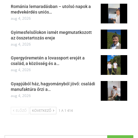
Románia lemaradásban – utolsó napok a
medvekérdés uniós…
aug 4, 2026
Gyimesfelsőlokon ismét megmutatkozott
az összetartozás ereje
aug 4, 2026
Gyergyóremetén a lovassport erejét a
család, a közösség és a…
aug 4, 2026
Gyapjúból ház, hagyományból jövő: családi
manufaktúra őrzi a…
aug 4, 2026
ELŐZŐ
KÖVETKEZŐ
1 A 1 414