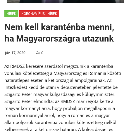
HÍREK
KORONAVÍRUS - HÍREK
Nem kell karanténba menni,
ha Magyarországra utazunk
jún 17, 2020
0
Az RMDSZ kérésére szerdától megszűnik a karanténba
vonulási kötelezettség a Magyarország és Románia közötti
határátlépés esetén a két ország állampolgárainak. Az
intézkedést kedd délutáni videóüzenetében jelentette be
Szijjártó Péter magyar külgazdasági és külügyminiszter.
Szijjártó Péter elmondta: az RMDSZ már régóta kérte a
magyar kormányt arra, hogy próbáljon megállapodni a
román kormánnyal arról, hogy a román és a magyar
állampolgárok karanténba vonulási kötelezettség nélkül
kelhessenek át a két ország határán. A külgazdasági és