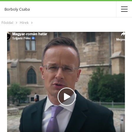
Borboly Csaba
Főoldal
Hírek