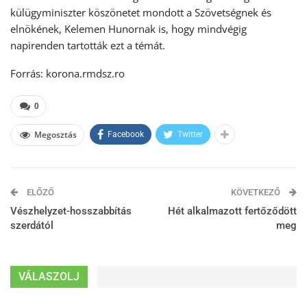
külügyminiszter köszönetet mondott a Szövetségnek és
elnökének, Kelemen Hunornak is, hogy mindvégig
napirenden tartották ezt a témát.
Forrás: korona.rmdsz.ro
0
Megosztás
Facebook
Twitter
ELŐZŐ
KÖVETKEZŐ
Vészhelyzet-hosszabbítás
Hét alkalmazott fertőződött
szerdától
meg
VÁLASZOLJ