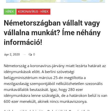
HÍREK
KORONAVÍRUS - HÍREK
Németországban vállalt vagy
vállalna munkát? Íme néhány
információ!
ápr 2, 2020
0
Németország a koronavírus-járvány miatt lezárta határait az
idénymunkások előtt. A berlini szövetségi
belügyminisztérium március 25-én megtiltotta a
mezőgazdaság szempontjából nélkülözhetetlen szezonális
munkavállalók beutazását. Igaz, hogy 280 ezer
idénymunkásra lenne szükségük, de a határokon belül is van
600 ezer menekült, akinek nincs munkaviszonya.