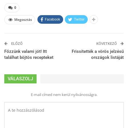
0
Megosztás
Facebook
Twitter
ELŐZŐ
KÖVETKEZŐ
Főzzünk valami jót! Itt
Frissítették a vörös jelzésű
találhat böjtös recepteket
országok listáját
VÁLASZOLJ
E-mail címed nem kerül nyilvánosságra.