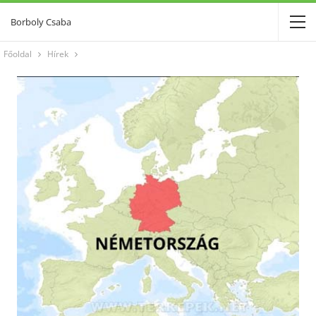
Borboly Csaba
Főoldal
Hírek