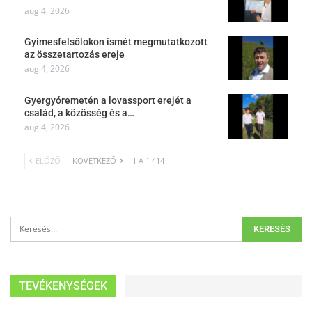
aug 4, 2026
Gyimesfelsőlokon ismét megmutatkozott
az összetartozás ereje
aug 4, 2026
Gyergyóremetén a lovassport erejét a
család, a közösség és a…
aug 4, 2026
ELŐZŐ
KÖVETKEZŐ
1 A 1 414
TEVÉKENYSÉGEK