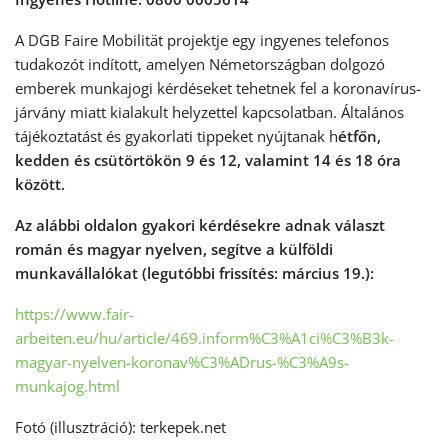
A DGB Faire Mobilität projektje egy ingyenes telefonos
tudakozót indított, amelyen Németországban dolgozó
emberek munkajogi kérdéseket tehetnek fel a koronavírus-
járvány miatt kialakult helyzettel kapcsolatban. Általános
tájékoztatást és gyakorlati tippeket nyújtanak h
étfőn,
kedden és csütörtökön 9 és 12, valamint 14 és 18 óra
között.
Az alábbi oldalon gyakori kérdésekre adnak választ
román és magyar nyelven, segítve a külföldi
munkavállalókat (legutóbbi frissítés: március 19.):
https://www.fair-
arbeiten.eu/hu/article/469.inform%C3%A1ci%C3%B3k-
magyar-nyelven-koronav%C3%ADrus-%C3%A9s-
munkajog.html
Fotó (illusztráció): terkepek.net