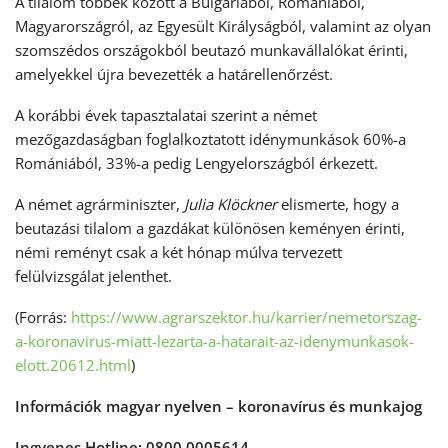
A tilalom többek között a Bulgáriából, Romániából,
Magyarországról, az Egyesült Királyságból, valamint az olyan
szomszédos országokból beutazó munkavállalókat érinti,
amelyekkel újra bevezették a határellenőrzést.
A korábbi évek tapasztalatai szerint a német
mezőgazdaságban foglalkoztatott idénymunkások 60%-a
Romániából, 33%-a pedig Lengyelországból érkezett.
A német agrárminiszter,
Julia Klöckner
elismerte, hogy a
beutazási tilalom a gazdákat különösen keményen érinti,
némi reményt csak a két hónap múlva tervezett
felülvizsgálat jelenthet.
(Forrás:
https://www.agrarszektor.hu/karrier/nemetorszag-
a-koronavirus-miatt-lezarta-a-hatarait-az-idenymunkasok-
elott.20612.html
)
Információk magyar nyelven – koronavírus és munkajog
Ingyenes Hotline: 0800 0005614