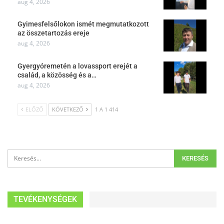
aug 4, 2026
Gyimesfelsőlokon ismét megmutatkozott
az összetartozás ereje
aug 4, 2026
Gyergyóremetén a lovassport erejét a
család, a közösség és a…
aug 4, 2026
ELŐZŐ
KÖVETKEZŐ
1 A 1 414
TEVÉKENYSÉGEK