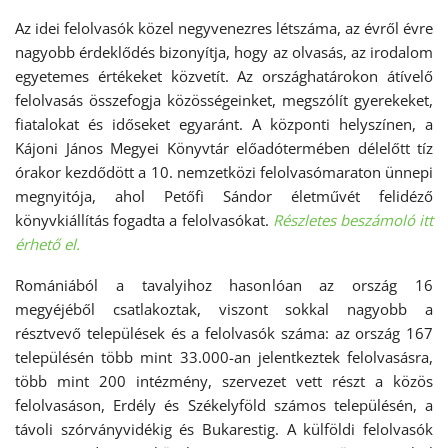
Az idei felolvasók közel negyvenezres létszáma, az évről évre
nagyobb érdeklődés bizonyítja, hogy az olvasás, az irodalom
egyetemes értékeket közvetít. Az országhatárokon átívelő
felolvasás összefogja közösségeinket, megszólít gyerekeket,
fiatalokat és időseket egyaránt. A központi helyszínen, a
Kájoni János Megyei Könyvtár előadótermében délelőtt tíz
órakor kezdődött a 10. nemzetközi felolvasómaraton ünnepi
megnyitója, ahol Petőfi Sándor életművét felidéző
könyvkiállítás fogadta a felolvasókat.
Részletes beszámoló itt
érhető el.
Romániából a tavalyihoz hasonlóan az ország 16
megyéjéből csatlakoztak, viszont sokkal nagyobb a
résztvevő települések és a felolvasók száma: az ország 167
településén több mint 33.000-an jelentkeztek felolvasásra,
több mint 200 intézmény, szervezet vett részt a közös
felolvasáson, Erdély és Székelyföld számos településén, a
távoli szórványvidékig és Bukarestig. A külföldi felolvasók