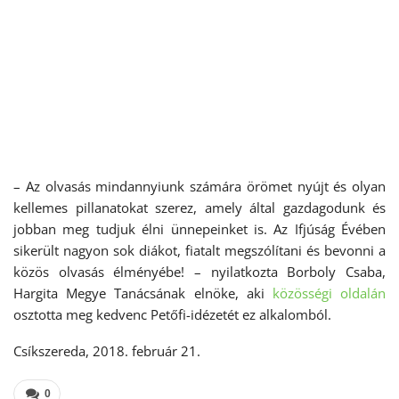
– Az olvasás mindannyiunk számára örömet nyújt és olyan
kellemes pillanatokat szerez, amely által gazdagodunk és
jobban meg tudjuk élni ünnepeinket is. Az Ifjúság Évében
sikerült nagyon sok diákot, fiatalt megszólítani és bevonni a
közös olvasás élményébe! – nyilatkozta Borboly Csaba,
Hargita Megye Tanácsának elnöke, aki
közösségi oldalán
osztotta meg kedvenc Petőfi-idézetét ez alkalomból.
Csíkszereda, 2018. február 21.
0