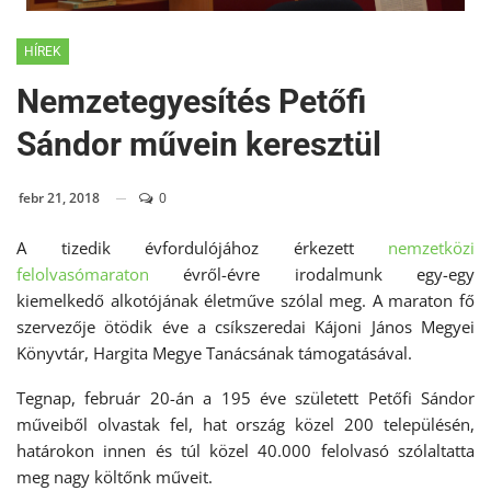
HÍREK
Nemzetegyesítés Petőfi
Sándor művein keresztül
febr 21, 2018
0
A tizedik évfordulójához érkezett
nemzetközi
felolvasómaraton
évről-évre irodalmunk egy-egy
kiemelkedő alkotójának életműve szólal meg. A maraton fő
szervezője ötödik éve a csíkszeredai Kájoni János Megyei
Könyvtár, Hargita Megye Tanácsának támogatásával.
Tegnap, február 20-án a 195 éve született Petőfi Sándor
műveiből olvastak fel, hat ország közel 200 településén,
határokon innen és túl közel 40.000 felolvasó szólaltatta
meg nagy költőnk műveit.