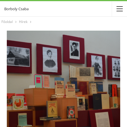
Borboly Csaba
Főoldal
Hírek