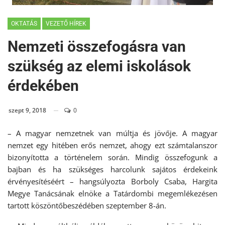
OKTATÁS
VEZETŐ HÍREK
Nemzeti összefogásra van
szükség az elemi iskolások
érdekében
szept 9, 2018
0
– A magyar nemzetnek van múltja és jövője. A magyar
nemzet egy hitében erős nemzet, ahogy ezt számtalanszor
bizonyította a történelem során. Mindig összefogunk a
bajban és ha szükséges harcolunk sajátos érdekeink
érvényesítéséért – hangsúlyozta Borboly Csaba, Hargita
Megye Tanácsának elnöke a Tatárdombi megemlékezésen
tartott köszöntőbeszédében szeptember 8-án.