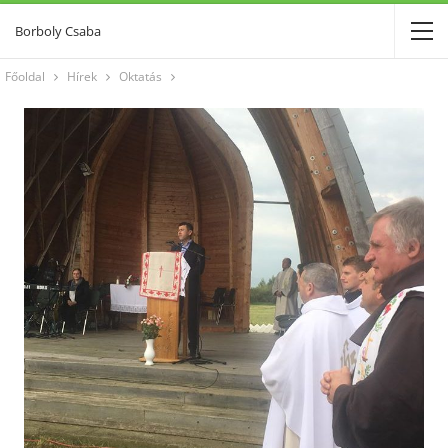
Borboly Csaba
Főoldal
Hírek
Oktatás