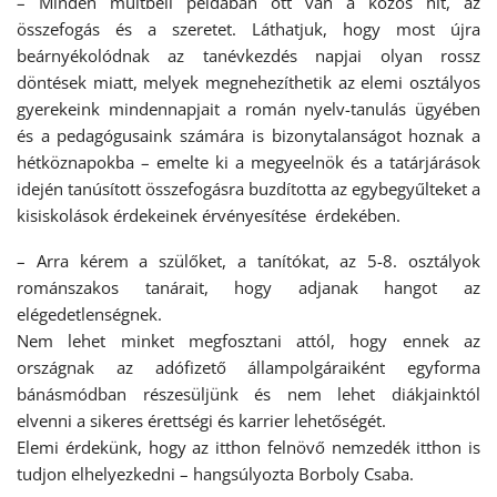
– Minden múltbéli példában ott van a közös hit, az
összefogás és a szeretet. Láthatjuk, hogy most újra
beárnyékolódnak az tanévkezdés napjai olyan rossz
döntések miatt, melyek megnehezíthetik az elemi osztályos
gyerekeink mindennapjait a román nyelv-tanulás ügyében
és a pedagógusaink számára is bizonytalanságot hoznak a
hétköznapokba – emelte ki a megyeelnök és a tatárjárások
idején tanúsított összefogásra buzdította az egybegyűlteket a
kisiskolások érdekeinek érvényesítése érdekében.
– Arra kérem a szülőket, a tanítókat, az 5-8. osztályok
románszakos tanárait, hogy adjanak hangot az
elégedetlenségnek.
Nem lehet minket megfosztani attól, hogy ennek az
országnak az adófizető állampolgáraiként egyforma
bánásmódban részesüljünk és nem lehet diákjainktól
elvenni a sikeres érettségi és karrier lehetőségét.
Elemi érdekünk, hogy az itthon felnövő nemzedék itthon is
tudjon elhelyezkedni – hangsúlyozta Borboly Csaba.