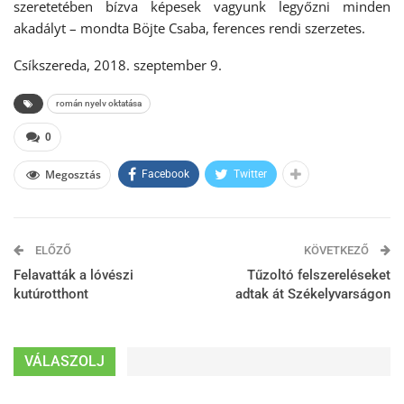
szeretetében bízva képesek vagyunk legyőzni minden
akadályt – mondta Böjte Csaba, ferences rendi szerzetes.
Csíkszereda, 2018. szeptember 9.
román nyelv oktatása
0
Megosztás
Facebook
Twitter
ELŐZŐ
KÖVETKEZŐ
Felavatták a lóvészi
Tűzoltó felszereléseket
kutúrotthont
adtak át Székelyvarságon
VÁLASZOLJ