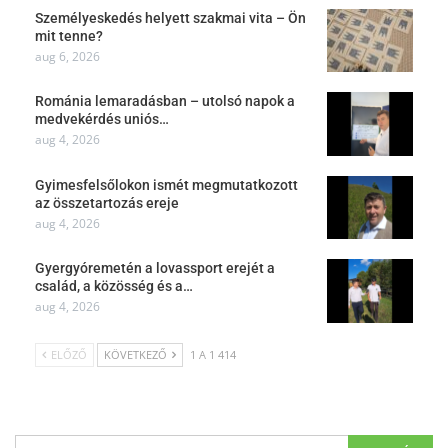
Személyeskedés helyett szakmai vita – Ön
mit tenne?
aug 6, 2026
Románia lemaradásban – utolsó napok a
medvekérdés uniós…
aug 4, 2026
Gyimesfelsőlokon ismét megmutatkozott
az összetartozás ereje
aug 4, 2026
Gyergyóremetén a lovassport erejét a
család, a közösség és a…
aug 4, 2026
ELŐZŐ
KÖVETKEZŐ
1 A 1 414