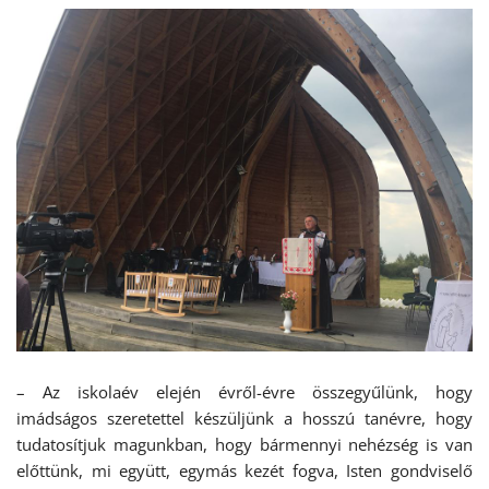
– Az iskolaév elején évről-évre összegyűlünk, hogy
imádságos szeretettel készüljünk a hosszú tanévre, hogy
tudatosítjuk magunkban, hogy bármennyi nehézség is van
előttünk, mi együtt, egymás kezét fogva, Isten gondviselő