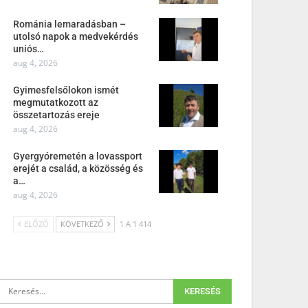
Románia lemaradásban –
utolsó napok a medvekérdés
uniós…
aug 4, 2026
Gyimesfelsőlokon ismét
megmutatkozott az
összetartozás ereje
aug 4, 2026
Gyergyóremetén a lovassport
erejét a család, a közösség és
a…
aug 4, 2026
ELŐZŐ
KÖVETKEZŐ
1 A 1 414