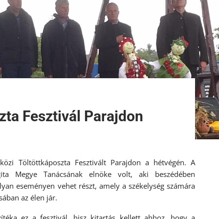
ta Fesztivál Parajdon
özi Töltöttkáposzta Fesztivált Parajdon a hétvégén. A
ita Megye Tanácsának elnöke volt, aki beszédében
 olyan eseményen vehet részt, amely a székelység számára
ában az élen jár.
téka ez a fesztivál, hisz kitartás kellett ahhoz, hogy a