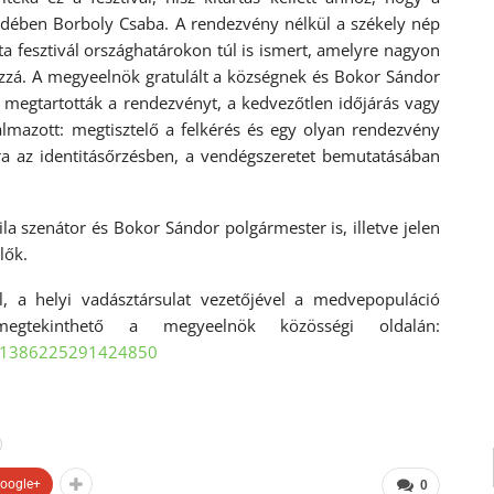
dében Borboly Csaba. A rendezvény nélkül a székely nép
ta fesztivál országhatárokon túl is ismert, amelyre nagyon
ozzá. A megyeelnök gratulált a községnek és Bokor Sándor
 megtartották a rendezvényt, a kedvezőtlen időjárás vagy
almazott: megtisztelő a felkérés és egy olyan rendezvény
a az identitásőrzésben, a vendégszeretet bemutatásában
la szenátor és Bokor Sándor polgármester is, illetve jelen
lők.
, a helyi vadásztársulat vezetőjével a medvepopuláció
megtekinthető a megyeelnök közösségi oldalán:
s/1386225291424850
oogle+
0