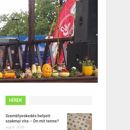
HÍREK
Személyeskedés helyett
szakmai vita – Ön mit tenne?
aug 6, 2026