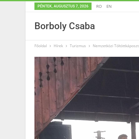
RO
EN
PÉNTEK, AUGUSZTUS 7, 2026
Borboly Csaba
Főoldal
Hírek
Turizmus
Nemzetközi Töltöttkáposzt