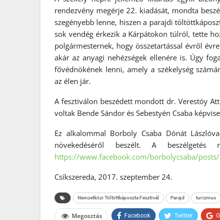
rendezvény megérje 22. kiadását, mondta beszé
szegényebb lenne, hiszen a parajdi töltöttkáposz
sok vendég érkezik a Kárpátokon túlról, tette h
polgármesternek, hogy összetartással évről évre
akár az anyagi nehézségek ellenére is. Úgy fog
fővédnökének lenni, amely a székelység számár
az élen jár.
A fesztiválon beszédett mondott dr. Verestóy Atti
voltak Bende Sándor és Sebestyén Csaba képvise
Ez alkalommal Borboly Csaba Dónát Lászlóval
növekedéséről beszélt. A beszélgetés 
https://www.facebook.com/borbolycsaba/post
Csíkszereda, 2017. szeptember 24.
Nemzetközi Töltöttkáposzta Fesztivál
Parajd
turizmus
Megosztás
Facebook
Twitter
G