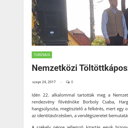
TURIZMUS
Nemzetközi Töltöttkáposz
szept 24, 2017
0
Idén 22. alkalommal tartották meg a Nemzetk
rendezvény fővédnöke Borboly Csaba, Harg
hangsúlyozta, megtisztelő a felkérés, mert egy
az identitásőrzésben, a vendégszeretet bemutatás
A székely népre jellemző kitartás egyik bizonyí