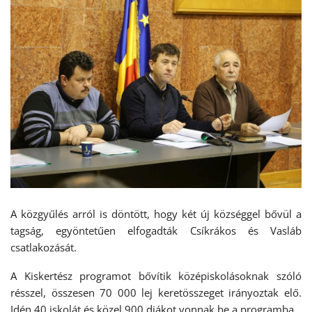
A közgyűlés arról is döntött, hogy két új községgel bővül a
tagság, egyöntetűen elfogadták Csíkrákos és Vasláb
csatlakozását.
A Kiskertész programot bővítik középiskolásoknak szóló
résszel, összesen 70 000 lej keretösszeget irányoztak elő.
Idén 40 iskolát és közel 900 diákot vonnak be a programba.