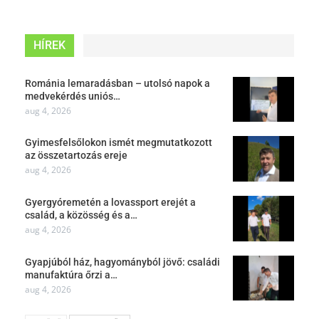
HÍREK
Románia lemaradásban – utolsó napok a
medvekérdés uniós…
aug 4, 2026
Gyimesfelsőlokon ismét megmutatkozott
az összetartozás ereje
aug 4, 2026
Gyergyóremetén a lovassport erejét a
család, a közösség és a…
aug 4, 2026
Gyapjúból ház, hagyományból jövő: családi
manufaktúra őrzi a…
aug 4, 2026