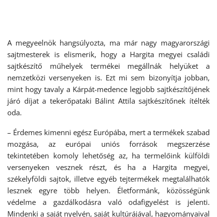
A megyeelnök hangsúlyozta, ma már nagy magyarországi
sajtmesterek is elismerik, hogy a Hargita megyei családi
sajtkészítő műhelyek termékei megállnák helyüket a
nemzetközi versenyeken is. Ezt mi sem bizonyítja jobban,
mint hogy tavaly a Kárpát-medence legjobb sajtkészítőjének
járó díjat a tekerőpataki Bálint Attila sajtkészítőnek ítélték
oda.
– Érdemes kimenni egész Európába, mert a termékek szabad
mozgása, az európai uniós források megszerzése
tekintetében komoly lehetőség az, ha termelőink külföldi
versenyeken vesznek részt, és ha a Hargita megyei,
székelyföldi sajtok, illetve egyéb tejtermékek megtalálhatók
lesznek egyre több helyen. Életformánk, közösségünk
védelme a gazdálkodásra való odafigyelést is jelenti.
Mindenki a saját nyelvén, saját kultúrájával, hagyományaival