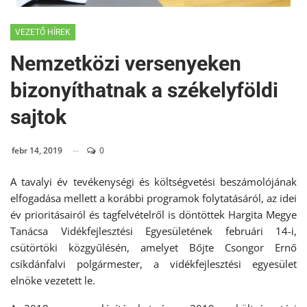
VEZETŐ HÍREK
Nemzetközi versenyeken
bizonyíthatnak a székelyföldi
sajtok
febr 14, 2019
0
A tavalyi év tevékenységi és költségvetési beszámolójának
elfogadása mellett a korábbi programok folytatásáról, az idei
év prioritásairól és tagfelvételről is döntöttek Hargita Megye
Tanácsa Vidékfejlesztési Egyesületének februári 14-i,
csütörtöki közgyűlésén, amelyet Bőjte Csongor Ernő
csíkdánfalvi polgármester, a vidékfejlesztési egyesület
elnöke vezetett le.