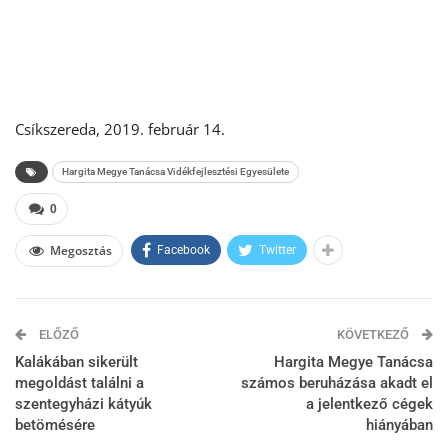
Csíkszereda, 2019. február 14.
Hargita Megye Tanácsa Vidékfejlesztési Egyesülete
0
Megosztás
Facebook
Twitter
ELŐZŐ
KÖVETKEZŐ
Kalákában sikerült
Hargita Megye Tanácsa
megoldást találni a
számos beruházása akadt el
szentegyházi kátyúk
a jelentkező cégek
betömésére
hiányában