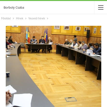
Borboly Csaba
Főoldal
Hírek
Vezető hírek