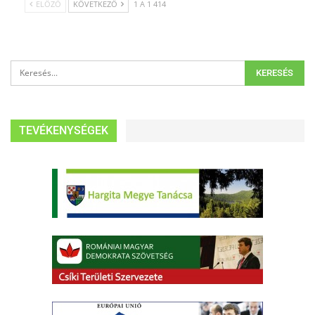
ELŐZŐ
KÖVETKEZŐ
1 A 1 414
TEVÉKENYSÉGEK