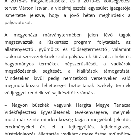
A 2018-as megvalósításokat és a 2019-es költségvetési
tervet Márton István, a vidékfejlesztési egyesület igazgatója
ismertette jelezve, hogy a jövő héten meghirdetik a
pályázatokat.
A megyeháza márványtermében jelen lévő tagok
megszavazták a Kiskertész program folytatását, az
állattenyésztő-, gyümölcs- és zöldségtermesztő-, valamint
szakmai szervezeteknek szóló pályázatok kiírását, a helyi és
hagyományos termékek népszerűsítését, a vadkárok
megelőzésének segítését, a kiállítások támogatását.
Mindezeken kívül pedig nemzetközi versenyeken való
megmutatkozási lehetőséget biztosítanak Székely termék
védjeggyel rendelkező sajtkészítők számára.
– Nagyon büszkék vagyunk Hargita Megye Tanácsa
Vidékfejlesztési Egyesületének tevékenységére, melynek
most már szinte minden község tagja a megyéből. Jelentős
eredményeket ért el a tejbegyűjtés, tejfeldolgozás,
húsfeldolgozás, állattartás, vadkárok megelőzése, gyümölcs-