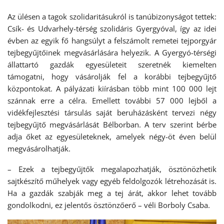
Az ülésen a tagok szolidaritásukról is tanúbizonyságot tettek:
Csík- és Udvarhely-térség szolidáris Gyergyóval, így az idei
évben az egyik fő hangsúlyt a felszámolt remetei tejporgyár
tejbegyűjtőinek megvásárlására helyezik. A Gyergyó-térségi
állattartó gazdák egyesületeit szeretnék kiemelten
támogatni, hogy vásárolják fel a korábbi tejbegyűjtő
központokat. A pályázati kiírásban több mint 100 000 lejt
szánnak erre a célra. Emellett további 57 000 lejből a
vidékfejlesztési társulás saját beruházásként tervezi négy
tejbegyűjtő megvásárlását Bélborban. A terv szerint bérbe
adja őket az egyesületeknek, amelyek négy-öt éven belül
megvásárolhatják.
– Ezek a tejbegyűjtők megalapozhatják, ösztönözhetik
sajtkészítő műhelyek vagy egyéb feldolgozók létrehozását is.
Ha a gazdák szabják meg a tej árát, akkor lehet tovább
gondolkodni, ez jelentős ösztönzőerő – véli Borboly Csaba.