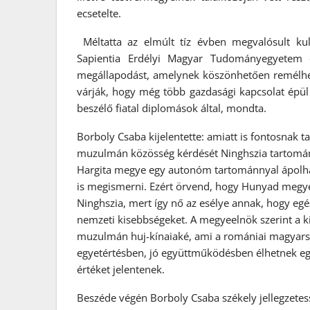
ecsetelte.
Méltatta az elmúlt tíz évben megvalósult kult
Sapientia Erdélyi Magyar Tudományegyetem é
megállapodást, amelynek köszönhetően remélhető
várják, hogy még több gazdasági kapcsolat épül
beszélő fiatal diplomások által, mondta.
Borboly Csaba kijelentette: amiatt is fontosnak ta
muzulmán közösség kérdését Ninghszia tartomán
Hargita megye egy autonóm tartománnyal ápolhat
is megismerni. Ezért örvend, hogy Hunyad megye 
Ninghszia, mert így nő az esélye annak, hogy eg
nemzeti kisebbségeket. A megyeelnök szerint a ki
muzulmán huj-kínaiaké, ami a romániai magyarsá
egyetértésben, jó együttműködésben élhetnek eg
értéket jelentenek.
Beszéde végén Borboly Csaba székely jellegzetes