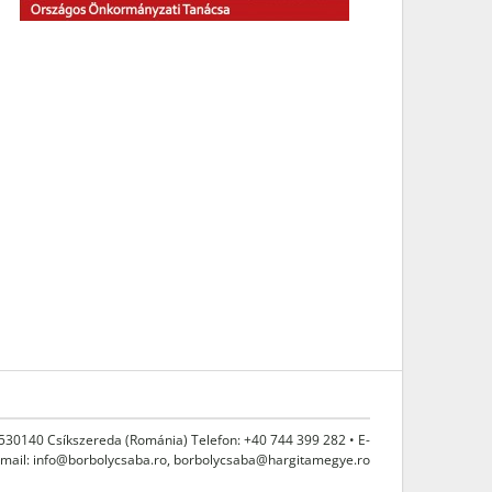
 530140 Csíkszereda (Románia) Telefon: +40 744 399 282 • E-
mail:
info@borbolycsaba.ro
,
borbolycsaba@hargitamegye.ro