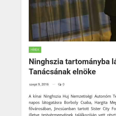
HÍREK
Ninghszia tartományba l
Tanácsának elnöke
szept 9, 2016
0
A kínai Ninghszia Huj Nemzetiségi Autonóm Ter
napos látogatásra Borboly Csaba, Hargita M
fővárosában, Jincsüanban tartott Sister City 
illetve testvérmegyéinek találkozóján vett rés