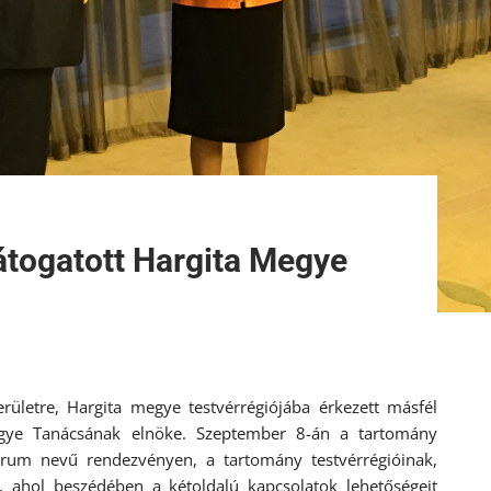
átogatott Hargita Megye
ületre, Hargita megye testvérrégiójába érkezett másfél
egye Tanácsának elnöke. Szeptember 8-án a tartomány
Forum nevű rendezvényen, a tartomány testvérrégióinak,
zt, ahol beszédében a kétoldalú kapcsolatok lehetőségeit