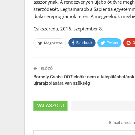
asszonynak. A rendezvényen újabb öt évre megho
szerződését. Leghamarabb a Sapientia egyetemme
diákcsereprogramok terén. A megyeelnök meghívt
Csíkszereda, 2016. szeptember 8.
Megosztás
Facebook
Twitter
G
ELŐZŐ
Borboly Csaba OÖT-elnök: nem a településhatárok
újrarajzolására van szükség
VÁLASZOLJ
E-mail címed 