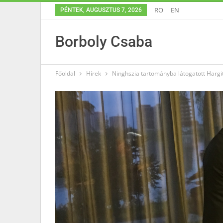
RO
EN
PÉNTEK, AUGUSZTUS 7, 2026
Borboly Csaba
Főoldal
Hírek
Ninghszia tartományba látogatott Harg