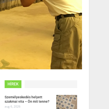
HÍREK
Személyeskedés helyett
szakmai vita – Ön mit tenne?
aug 6, 2026