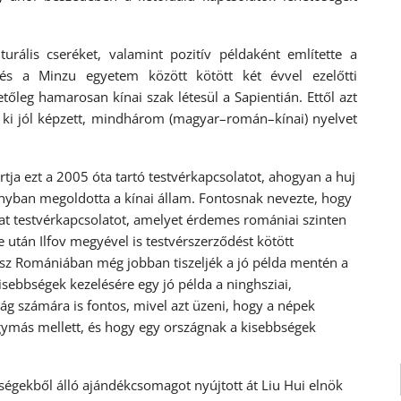
urális cseréket, valamint pozitív példaként említette a
s a Minzu egyetem között kötött két évvel ezelőtti
leg hamarosan kínai szak létesül a Sapientián. Ettől azt
 ki jól képzett, mindhárom (magyar–román–kínai) nyelvet
rtja ezt a 2005 óta tartó testvérkapcsolatot, ahogyan a huj
yban megoldotta a kínai állam. Fontosnak nevezte, hogy
 testvérkapcsolatot, amelyet érdemes romániai szinten
után Ilfov megyével is testvérszerződést kötött
ész Romániában még jobban tiszeljék a jó példa mentén a
sebbségek kezelésére egy jó példa a ninghsziai,
g számára is fontos, mivel azt üzeni, hogy a népek
ymás mellett, és hogy egy országnak a kisebbségek
ségekből álló ajándékcsomagot nyújtott át Liu Hui elnök