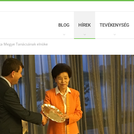
BLOG
HÍREK
TEVÉKENYSÉG
ita Megye Tanácsának elnöke