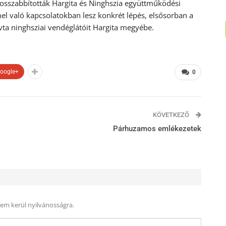
sszabbították Hargita és Ninghszia együttműködési
l való kapcsolatokban lesz konkrét lépés, elsősorban a
a ninghsziai vendéglátóit Hargita megyébe.
oogle+
0
KÖVETKEZŐ
Párhuzamos emlékezetek
nem kerül nyilvánosságra.