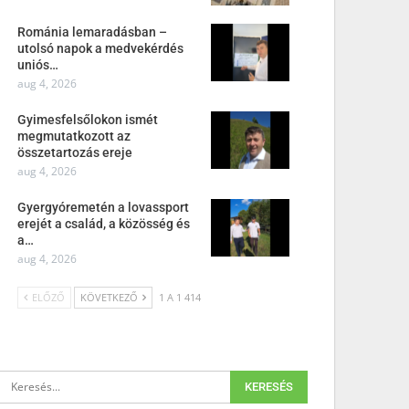
Románia lemaradásban –
utolsó napok a medvekérdés
uniós…
aug 4, 2026
Gyimesfelsőlokon ismét
megmutatkozott az
összetartozás ereje
aug 4, 2026
Gyergyóremetén a lovassport
erejét a család, a közösség és
a…
aug 4, 2026
ELŐZŐ
KÖVETKEZŐ
1 A 1 414