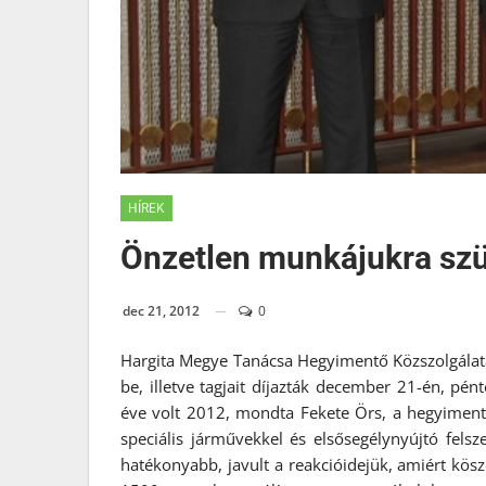
HÍREK
Önzetlen munkájukra sz
dec 21, 2012
0
Hargita Megye Tanácsa Hegyimentő Közszolgálatán
be, illetve tagjait díjazták december 21-én, p
éve volt 2012, mondta Fekete Örs, a hegyimentő
speciális járművekkel és elsősegélynyújtó fels
hatékonyabb, javult a reakcióidejük, amiért kösz