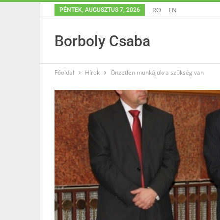
RO
EN
PÉNTEK, AUGUSZTUS 7, 2026
Borboly Csaba
Főoldal
Hírek
Önzetlen munkájukra szükség van