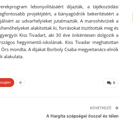
ekprogram lebonyolításáért díjazták, a tájékozódási
egfontosabb projektjéért, a bányagödrök bekerítéséért a
álisért az udvarhelyieket jutalmazták. A maroshévíziek a
pihenőhelyeket alakítottak ki, forrásokat tisztítottak meg és
 gyergyói Kiss Tivadart, aki 30 éve önkéntesen dolgozik a
rszágos hegyimentő-iskolának. Kiss Tivadar meghatottan
ete Örs mondta. A díjakat Borboly Csaba megyeitanács-elnök
k alakulata.
oogle+
0
KÖVETKEZŐ
A Hargita szépségei ősszel és télen