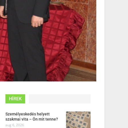
HÍREK
Személyeskedés helyett
szakmai vita – Ön mit tenne?
aug 6, 2026