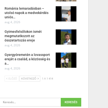
Románia lemaradásban –
utolsó napok a medvekérdés
uniós…
aug 4, 2026
Gyimesfelsőlokon ismét
megmutatkozott az
összetartozás ereje
aug 4, 2026
Gyergyóremetén a lovassport
erejét a család, a közösség és
a…
aug 4, 2026
ELŐZŐ
KÖVETKEZŐ
1 A 1 414