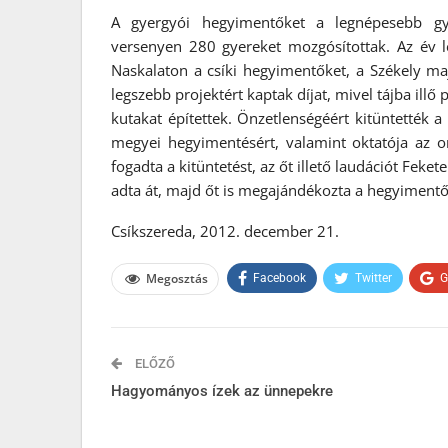
A gyergyói hegyimentőket a legnépesebb gyer
versenyen 280 gyereket mozgósítottak. Az év l
Naskalaton a csíki hegyimentőket, a Székely maj
legszebb projektért kaptak díjat, mivel tájba illő 
kutakat építettek. Önzetlenségéért kitüntették a
megyei hegyimentésért, valamint oktatója az o
fogadta a kitüntetést, az őt illető laudációt Fek
adta át, majd őt is megajándékozta a hegyimentő
Csíkszereda, 2012. december 21.
Megosztás
Facebook
Twitter
G
ELŐZŐ
Hagyományos ízek az ünnepekre