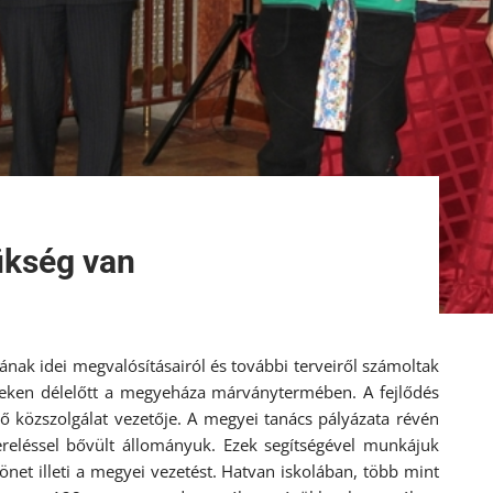
ükség van
ak idei megvalósításairól és további terveiről számoltak
énteken délelőtt a megyeháza márványtermében. A fejlődés
 közszolgálat vezetője. A megyei tanács pályázata révén
zereléssel bővült állományuk. Ezek segítségével munkájuk
önet illeti a megyei vezetést. Hatvan iskolában, több mint