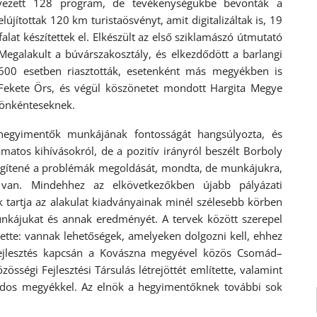
rvezett 128 program, de tevékenységükbe bevonták a
jítottak 120 km turistaösvényt, amit digitalizáltak is, 19
alat készítettek el. Elkészült az első sziklamászó útmutató
egalakult a búvárszakosztály, és elkezdődött a barlangi
600 esetben riasztották, esetenként más megyékben is
t Fekete Örs, és végül köszönetet mondott Hargita Megye
 önkénteseknek.
 hegyimentők munkájának fontosságát hangsúlyozta, és
atos kihívásokról, de a pozitív irányról beszélt Borboly
egítené a problémák megoldását, mondta, de munkájukra,
 van. Mindehhez az elkövetkezőkben újabb pályázati
 tartja az alakulat kiadványainak minél szélesebb körben
munkájukat és annak eredményét. A tervek között szerepel
tette: vannak lehetőségek, amelyeken dolgozni kell, ehhez
i fejlesztés kapcsán a Kovászna megyével közös Csomád–
zösségi Fejlesztési Társulás létrejöttét említette, valamint
édos megyékkel. Az elnök a hegyimentőknek további sok