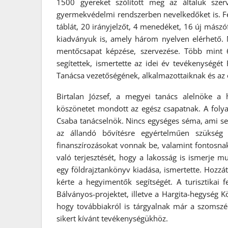
1500 gyereket szólított meg az általuk sze
gyermekvédelmi rendszerben nevelkedőket is. Felú
táblát, 20 irányjelzőt, 4 menedéket, 16 új mászóf
kiadványuk is, amely három nyelven elérhető. M
mentőcsapat képzése, szervezése. Több mint 
segítettek, ismertette az idei év tevékenységé
Tanácsa vezetőségének, alkalmazottaiknak és az
Birtalan József, a megyei tanács alelnöke a
köszönetet mondott az egész csapatnak. A folyam
Csaba tanácselnök. Nincs egységes séma, ami s
az állandó bővítésre egyértelműen szükség
finanszírozásokat vonnak be, valamint fontosnak
való terjesztését, hogy a lakosság is ismerje 
egy földrajztankönyv kiadása, ismertette. Hozzá
kérte a hegyimentők segítségét. A turisztika
Bálványos-projektet, illetve a Hargita-hegység Kö
hogy továbbiakról is tárgyalnak már a szomsz
sikert kívánt tevékenységükhöz.