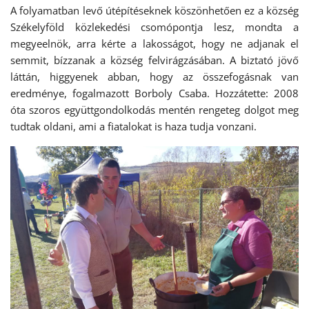
A folyamatban levő útépítéseknek köszönhetően ez a község
Székelyföld közlekedési csomópontja lesz, mondta a
megyeelnök, arra kérte a lakosságot, hogy ne adjanak el
semmit, bízzanak a község felvirágzásában. A biztató jövő
láttán, higgyenek abban, hogy az összefogásnak van
eredménye, fogalmazott Borboly Csaba. Hozzátette: 2008
óta szoros együttgondolkodás mentén rengeteg dolgot meg
tudtak oldani, ami a fiatalokat is haza tudja vonzani.