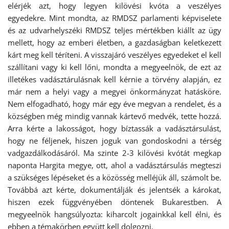
elérjék azt, hogy legyen kilövési kvóta a veszélyes
egyedekre. Mint mondta, az RMDSZ parlamenti képviselete
és az udvarhelyszéki RMDSZ teljes mértékben kiállt az ügy
mellett, hogy az emberi életben, a gazdaságban keletkezett
kárt meg kell téríteni. A visszajáró veszélyes egyedeket el kell
szállítani vagy ki kell lőni, mondta a megyeelnök, de ezt az
illetékes vadásztárulásnak kell kérnie a törvény alapján, ez
már nem a helyi vagy a megyei önkormányzat hatásköre.
Nem elfogadható, hogy már egy éve megvan a rendelet, és a
községben még mindig vannak kártevő medvék, tette hozzá.
Arra kérte a lakosságot, hogy bíztassák a vadásztársulást,
hogy ne féljenek, hiszen joguk van gondoskodni a térség
vadgazdálkodásáról. Ma szinte 2-3 kilövési kvótát megkap
naponta Hargita megye, ott, ahol a vadásztársulás megteszi
a szükséges lépéseket és a közösség melléjük áll, számolt be.
Továbbá azt kérte, dokumentálják és jelentsék a károkat,
hiszen ezek függvényében döntenek Bukarestben. A
megyeelnök hangsúlyozta: kiharcolt jogainkkal kell élni, és
ebben a témakörben együtt kell dolgozni.