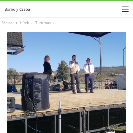
Borboly Csaba
Főoldal
Hírek
Turizmus