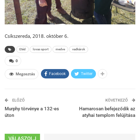
Csíkszereda, 2018. október 6.
Etéd
lovas sport
medve
vadkárok
0
Megosztás
Facebook
Twitter
ELŐZŐ
KÖVETKEZŐ
Murphy törvénye a 132-es
Hamarosan befejeződik az
úton
atyhai templom felújítása
VÁLASZOLJ