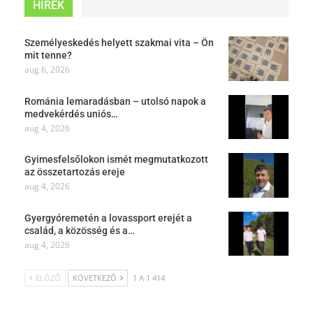
HÍREK
Személyeskedés helyett szakmai vita – Ön
mit tenne?
aug 6, 2026
Románia lemaradásban – utolsó napok a
medvekérdés uniós…
aug 4, 2026
Gyimesfelsőlokon ismét megmutatkozott
az összetartozás ereje
aug 4, 2026
Gyergyóremetén a lovassport erejét a
család, a közösség és a…
aug 4, 2026
ELŐZŐ
KÖVETKEZŐ
1 A 1 414