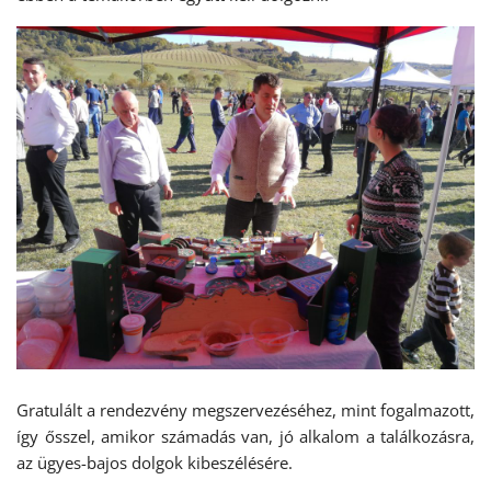
Gratulált a rendezvény megszervezéséhez, mint fogalmazott,
így ősszel, amikor számadás van, jó alkalom a találkozásra,
az ügyes-bajos dolgok kibeszélésére.