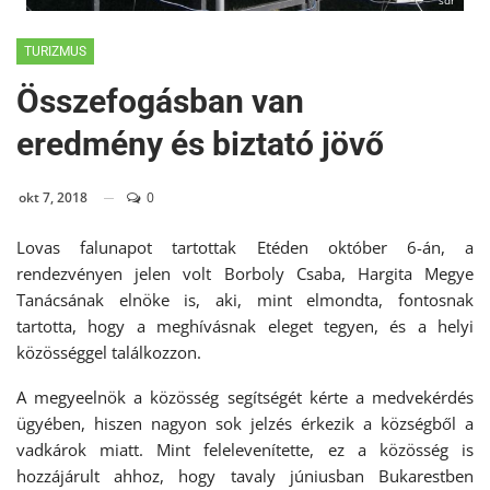
sdr
TURIZMUS
Összefogásban van
eredmény és biztató jövő
okt 7, 2018
0
Lovas falunapot tartottak Etéden október 6-án, a
rendezvényen jelen volt Borboly Csaba, Hargita Megye
Tanácsának elnöke is, aki, mint elmondta, fontosnak
tartotta, hogy a meghívásnak eleget tegyen, és a helyi
közösséggel találkozzon.
A megyeelnök a közösség segítségét kérte a medvekérdés
ügyében, hiszen nagyon sok jelzés érkezik a községből a
vadkárok miatt. Mint felelevenítette, ez a közösség is
hozzájárult ahhoz, hogy tavaly júniusban Bukarestben