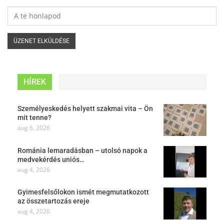
HÍREK
Személyeskedés helyett szakmai vita – Ön
mit tenne?
aug 6, 2026
Románia lemaradásban – utolsó napok a
medvekérdés uniós…
aug 4, 2026
Gyimesfelsőlokon ismét megmutatkozott
az összetartozás ereje
aug 4, 2026