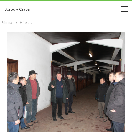
Borboly Csaba
Főoldal
Hírek