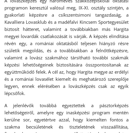
A lovászképzés egy hároméves szakközépiskolai oktatási
programon keresztül valósul meg, IX-XI. osztály szintjén, a
gyakorlati képzésre a csíkszentsimoni tangazdaság, a
Kavalliera Lovasklub és a madéfalvi Kincsem Sportegyesület
biztosít hátteret, valamint a továbbiakban más Hargita
megyei lovardák csatlakozását is várják. A képzés elindítása
révén egy, a romániai oktatásból teljesen hiányzó résre
születik megoldás, és a továbbiakban a felnőttképzésre,
valamint a lovász szakmához társítható további szakmák
képzési lehetőségeinek biztosítására összpontosítanak az
együttműködő felek. A cél az, hogy Hargita megye az erdélyi
és a romániai lovasélet kiemelt és meghatározó szereplője
legyen, ennek elérésében a lovászképzés csak az egyik
lépcsőfok.
A jelenlévők továbbá egyeztettek a pásztorképzés
lehetőségeiről, amelyre egy inasképzési program mentén
kerülne sor, egyetértve azzal, hogy kiemelten fontos a
szakma becsületének és tiszteletének visszaállítása,