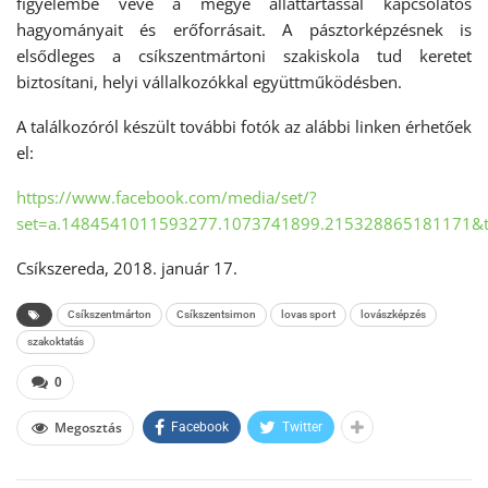
figyelembe véve a megye állattartással kapcsolatos
hagyományait és erőforrásait. A pásztorképzésnek is
elsődleges a csíkszentmártoni szakiskola tud keretet
biztosítani, helyi vállalkozókkal együttműködésben.
A találkozóról készült további fotók az alábbi linken érhetőek
el:
https://www.facebook.com/media/set/?
set=a.1484541011593277.1073741899.215328865181171&
Csíkszereda, 2018. január 17.
Csíkszentmárton
Csíkszentsimon
lovas sport
lovászképzés
szakoktatás
0
Megosztás
Facebook
Twitter