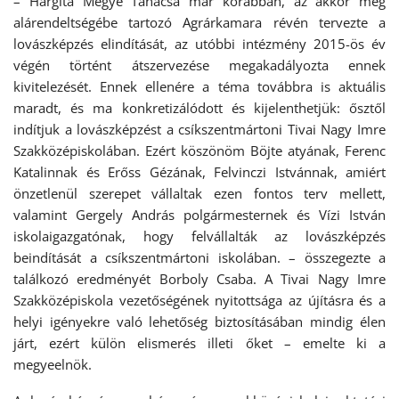
– Hargita Megye Tanácsa már korábban, az akkor még
alárendeltségébe tartozó Agrárkamara révén tervezte a
lovászképzés elindítását, az utóbbi intézmény 2015-ös év
végén történt átszervezése megakadályozta ennek
kivitelezését. Ennek ellenére a téma továbbra is aktuális
maradt, és ma konkretizálódott és kijelenthetjük: ősztől
indítjuk a lovászképzést a csíkszentmártoni Tivai Nagy Imre
Szakközépiskolában. Ezért köszönöm Böjte atyának, Ferenc
Katalinnak és Erőss Gézának, Felvinczi Istvánnak, amiért
önzetlenül szerepet vállaltak ezen fontos terv mellett,
valamint Gergely András polgármesternek és Vízi István
iskolaigazgatónak, hogy felvállalták az lovászképzés
beindítását a csíkszentmártoni iskolában. – összegezte a
találkozó eredményét Borboly Csaba. A Tivai Nagy Imre
Szakközépiskola vezetőségének nyitottsága az újításra és a
helyi igényekre való lehetőség biztosításában mindig élen
járt, ezért külön elismerés illeti őket – emelte ki a
megyeelnök.