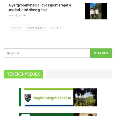
Gyergyóremetén a lovassport erejét a
család, a közösség és a…
aug 4, 2026
ELŐZŐ
KÖVETKEZŐ
1 A 1 414
TEVÉKENYSÉGEK