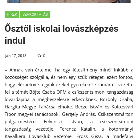
HÍREK
SZAKOKTATÁS
Ősztől iskolai lovászképzés
indul
jan 17, 2018
0
– Annak van értelme, ha egy létesítmény minél inkább a
közösséget szolgálja, és nem egy szűk réteget, ezért fontos,
hogy elérhetővé tegyük ezeket gyerekeink számára – vezette
fel a témát Böjte Csaba OFM a csíkszentsimoni tangazdaság
lovardájába a megbeszélésre érkezőknek. Borboly Csaba,
Hargita Megye Tanácsa elnöke, Becze István és Kolozsvári
Tibor megyei tanácsosok, Gergely András, Csíkszentmárton
polgármestere, Felvinczi István, a csíkszentsimoni
tangazdaság vezetője, Ferencz Katalin, a kotormányi
Kavalliéra Lovasklub vezetője, Erőss Géza, a madéfalvi