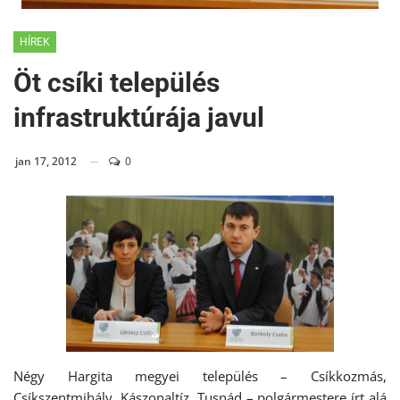
HÍREK
Öt csíki település
infrastruktúrája javul
jan 17, 2012
0
Négy Hargita megyei település – Csíkkozmás,
Csíkszentmihály, Kászonaltíz, Tusnád – polgármestere írt alá