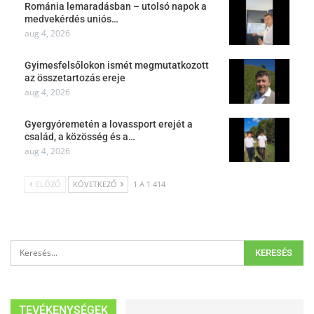
Románia lemaradásban – utolsó napok a
medvekérdés uniós…
aug 4, 2026
Gyimesfelsőlokon ismét megmutatkozott
az összetartozás ereje
aug 4, 2026
Gyergyóremetén a lovassport erejét a
család, a közösség és a…
aug 4, 2026
ELŐZŐ
KÖVETKEZŐ
1 A 1 414
TEVÉKENYSÉGEK