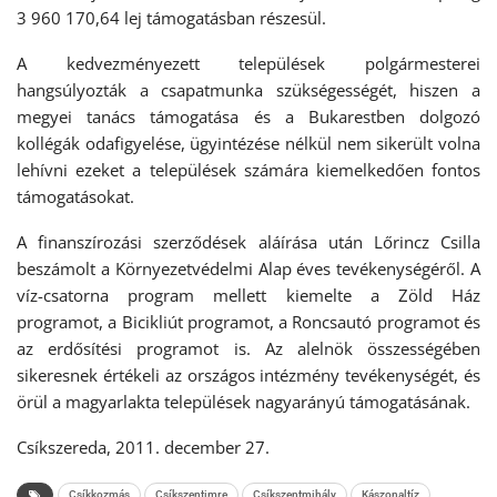
3 960 170,64 lej támogatásban részesül.
A kedvezményezett települések polgármesterei
hangsúlyozták a csapatmunka szükségességét, hiszen a
megyei tanács támogatása és a Bukarestben dolgozó
kollégák odafigyelése, ügyintézése nélkül nem sikerült volna
lehívni ezeket a települések számára kiemelkedően fontos
támogatásokat.
A finanszírozási szerződések aláírása után Lőrincz Csilla
beszámolt a Környezetvédelmi Alap éves tevékenységéről. A
víz-csatorna program mellett kiemelte a Zöld Ház
programot, a Bicikliút programot, a Roncsautó programot és
az erdősítési programot is. Az alelnök összességében
sikeresnek értékeli az országos intézmény tevékenységét, és
örül a magyarlakta települések nagyarányú támogatásának.
Csíkszereda, 2011. december 27.
Csíkkozmás
Csíkszentimre
Csíkszentmihály
Kászonaltíz