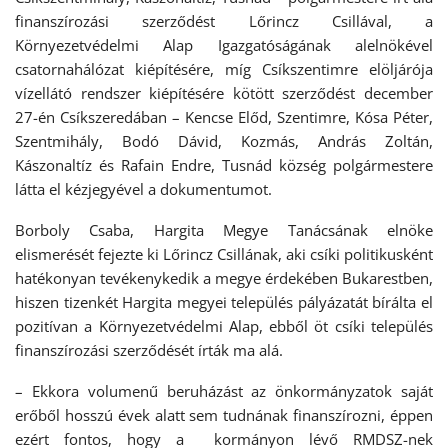
finanszírozási szerződést Lőrincz Csillával, a
Környezetvédelmi Alap Igazgatóságának alelnökével
csatornahálózat kiépítésére, míg Csíkszentimre elöljárója
vízellátó rendszer kiépítésére kötött szerződést december
27-én Csíkszeredában – Kencse Előd, Szentimre, Kósa Péter,
Szentmihály, Bodó Dávid, Kozmás, András Zoltán,
Kászonaltíz és Rafain Endre, Tusnád község polgármestere
látta el kézjegyével a dokumentumot.
Borboly Csaba, Hargita Megye Tanácsának elnöke
elismerését fejezte ki Lőrincz Csillának, aki csíki politikusként
hatékonyan tevékenykedik a megye érdekében Bukarestben,
hiszen tizenkét Hargita megyei település pályázatát bírálta el
pozitívan a Környezetvédelmi Alap, ebből öt csíki település
finanszírozási szerződését írták ma alá.
– Ekkora volumenű beruházást az önkormányzatok saját
erőből hosszú évek alatt sem tudnának finanszírozni, éppen
ezért fontos, hogy a kormányon lévő RMDSZ-nek