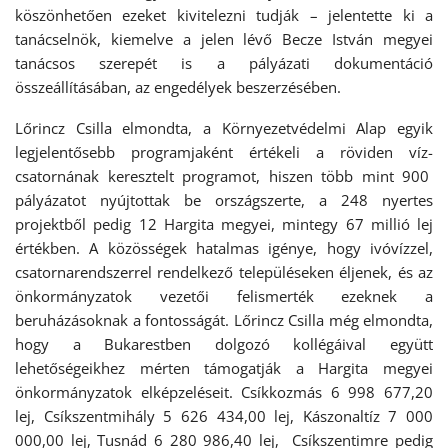
köszönhetően ezeket kivitelezni tudják – jelentette ki a
tanácselnök, kiemelve a jelen lévő Becze István megyei
tanácsos szerepét is a pályázati dokumentáció
összeállításában, az engedélyek beszerzésében.
Lőrincz Csilla elmondta, a Környezetvédelmi Alap egyik
legjelentősebb programjaként értékeli a röviden víz-
csatornának keresztelt programot, hiszen több mint 900
pályázatot nyújtottak be országszerte, a 248 nyertes
projektből pedig 12 Hargita megyei, mintegy 67 millió lej
értékben. A közösségek hatalmas igénye, hogy ivóvízzel,
csatornarendszerrel rendelkező településeken éljenek, és az
önkormányzatok vezetői felismerték ezeknek a
beruházásoknak a fontosságát. Lőrincz Csilla még elmondta,
hogy a Bukarestben dolgozó kollégáival együtt
lehetőségeikhez mérten támogatják a Hargita megyei
önkormányzatok elképzeléseit. Csíkkozmás 6 998 677,20
lej, Csíkszentmihály 5 626 434,00 lej, Kászonaltíz 7 000
000,00 lej, Tusnád 6 280 986,40 lej, Csíkszentimre pedig