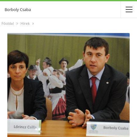
Borboly Csaba
Főoldal
Hírek