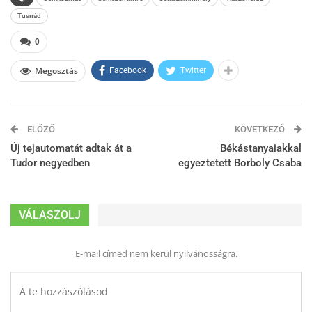
Tusnád
0
Megosztás
Facebook
Twitter
ELŐZŐ
KÖVETKEZŐ
Új tejautomatát adtak át a
Békástanyaiakkal
Tudor negyedben
egyeztetett Borboly Csaba
VÁLASZOLJ
E-mail címed nem kerül nyilvánosságra.