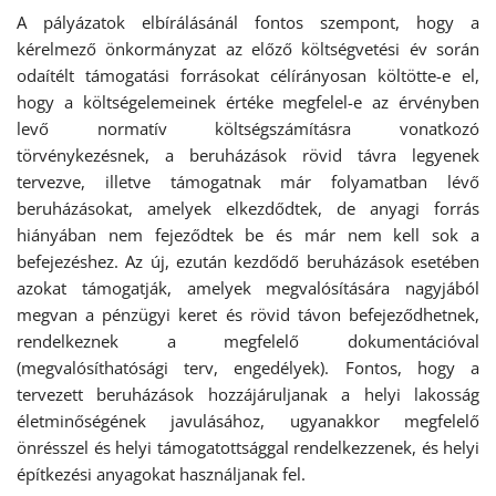
A pályázatok elbírálásánál fontos szempont, hogy a
kérelmező önkormányzat az előző költségvetési év során
odaítélt támogatási forrásokat célírányosan költötte-e el,
hogy a költségelemeinek értéke megfelel-e az érvényben
levő normatív költségszámításra vonatkozó
törvénykezésnek, a beruházások rövid távra legyenek
tervezve, illetve támogatnak már folyamatban lévő
beruházásokat, amelyek elkezdődtek, de anyagi forrás
hiányában nem fejeződtek be és már nem kell sok a
befejezéshez. Az új, ezután kezdődő beruházások esetében
azokat támogatják, amelyek megvalósítására nagyjából
megvan a pénzügyi keret és rövid távon befejeződhetnek,
rendelkeznek a megfelelő dokumentációval
(megvalósíthatósági terv, engedélyek). Fontos, hogy a
tervezett beruházások hozzájáruljanak a helyi lakosság
életminőségének javulásához, ugyanakkor megfelelő
önrésszel és helyi támogatottsággal rendelkezzenek, és helyi
építkezési anyagokat használjanak fel.