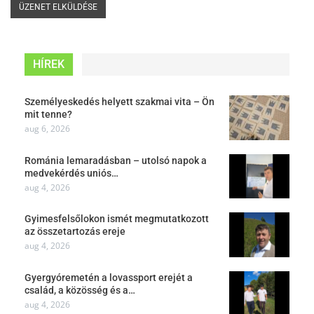
HÍREK
Személyeskedés helyett szakmai vita – Ön
mit tenne?
aug 6, 2026
Románia lemaradásban – utolsó napok a
medvekérdés uniós…
aug 4, 2026
Gyimesfelsőlokon ismét megmutatkozott
az összetartozás ereje
aug 4, 2026
Gyergyóremetén a lovassport erejét a
család, a közösség és a…
aug 4, 2026