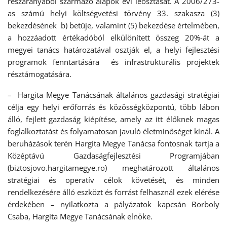
részarányából származó alapok évi leosztását. A 2006/273-
as számú helyi költségvetési törvény 33. szakasza (3)
bekezdésének b) betűje, valamint (5) bekezdése értelmében,
a hozzáadott értékadóból elkülönített összeg 20%-át a
megyei tanács határozatával osztják el, a helyi fejlesztési
programok fenntartására és infrastrukturális projektek
résztámogatására.
– Hargita Megye Tanácsának általános gazdasági stratégiai
célja egy helyi erőforrás és közösségközpontú, több lábon
álló, fejlett gazdaság kiépítése, amely az itt élőknek magas
foglalkoztatást és folyamatosan javuló életminőséget kínál. A
beruházások terén Hargita Megye Tanácsa fontosnak tartja a
Középtávú Gazdaságfejlesztési Programjában
(biztosjovo.hargitamegye.ro) meghatározott általános
stratégiai és operatív célok követését, és minden
rendelkezésére álló eszközt és forrást felhasznál ezek elérése
érdekében – nyilatkozta a pályázatok kapcsán Borboly
Csaba, Hargita Megye Tanácsának elnöke.