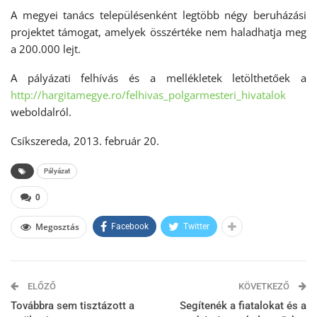
A megyei tanács településenként legtöbb négy beruházási
projektet támogat, amelyek összértéke nem haladhatja meg
a 200.000 lejt.
A pályázati felhívás és a mellékletek letölthetőek a
http://hargitamegye.ro/felhivas_polgarmesteri_hivatalok
weboldalról.
Csíkszereda, 2013. február 20.
Pályázat
0
Megosztás
Facebook
Twitter
ELŐZŐ
KÖVETKEZŐ
Továbbra sem tisztázott a
Segítenék a fiatalokat és a