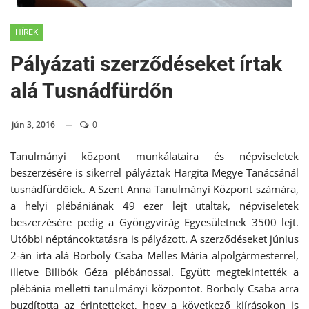
HÍREK
Pályázati szerződéseket írtak
alá Tusnádfürdőn
jún 3, 2016
0
Tanulmányi központ munkálataira és népviseletek
beszerzésére is sikerrel pályáztak Hargita Megye Tanácsánál
tusnádfürdőiek. A Szent Anna Tanulmányi Központ számára,
a helyi plébániának 49 ezer lejt utaltak, népviseletek
beszerzésére pedig a Gyöngyvirág Egyesületnek 3500 lejt.
Utóbbi néptáncoktatásra is pályázott. A szerződéseket június
2-án írta alá Borboly Csaba Melles Mária alpolgármesterrel,
illetve Bilibók Géza plébánossal. Együtt megtekintették a
plébánia melletti tanulmányi központot. Borboly Csaba arra
buzdította az érintetteket, hogy a következő kiírásokon is