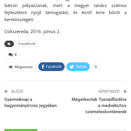
bátran pályázzanak, mert a megyei tanács számos
fejlesztésre nyújt támogatást, és évről évre bővíti a
keretösszegeit.
Csíkszereda, 2016. június 2.
Tusnádfürdő
0
Megosztás
Facebook
Twitter
ELŐZŐ
KÖVETKEZŐ
Gyermeknap a
Megérkeztek Tusnádfürdőre
hagyományőrzés jegyében
a medvebiztos
szemeteskonténerek