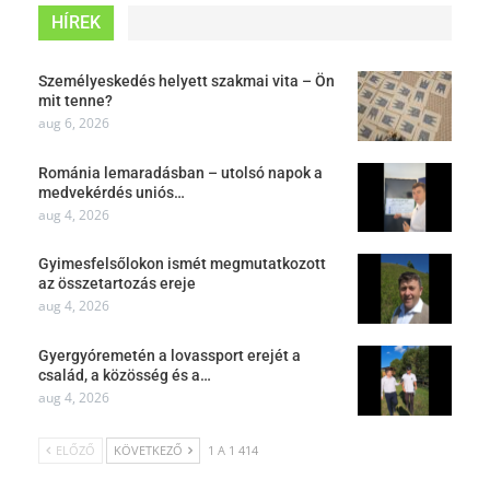
HÍREK
Személyeskedés helyett szakmai vita – Ön
mit tenne?
aug 6, 2026
Románia lemaradásban – utolsó napok a
medvekérdés uniós…
aug 4, 2026
Gyimesfelsőlokon ismét megmutatkozott
az összetartozás ereje
aug 4, 2026
Gyergyóremetén a lovassport erejét a
család, a közösség és a…
aug 4, 2026
ELŐZŐ
KÖVETKEZŐ
1 A 1 414