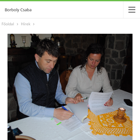
Borboly Csaba
Főoldal
Hírek