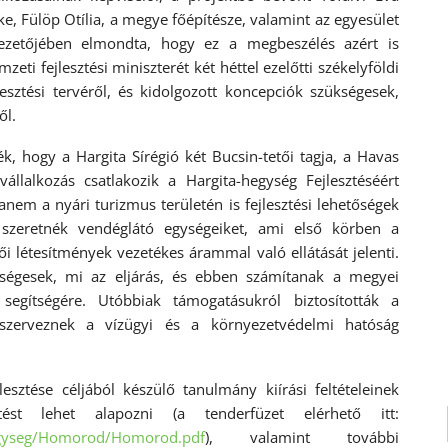
e, Fülöp Otília, a megye főépítésze, valamint az egyesület
ezetőjében elmondta, hogy ez a megbeszélés azért is
eti fejlesztési miniszterét két héttel ezelőtti székelyföldi
lesztési tervéről, és kidolgozott koncepciók szükségesek,
ől.
ék, hogy a Hargita Sírégió két Bucsin-tetői tagja, a Havas
állalkozás csatlakozik a Hargita-hegység Fejlesztéséért
anem a nyári turizmus területén is fejlesztési lehetőségek
szeretnék vendéglátó egységeiket, ami első körben a
ői létesítmények vezetékes árammal való ellátását jelenti.
kségesek, mi az eljárás, és ebben számítanak a megyei
 segítségére. Utóbbiak támogatásukról biztosították a
 szerveznek a vízügyi és a környezetvédelmi hatóság
esztése céljából készülő tanulmány kiírási feltételeinek
tést lehet alapozni (a tenderfüzet elérhető itt:
hegyseg/Homorod/Homorod.pdf
), valamint további