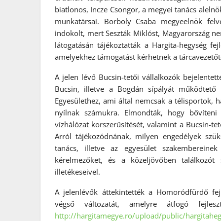
biatlonos, Incze Csongor, a megyei tanács alelnök
munkatársai. Borboly Csaba megyeelnök felv
indokolt, mert Seszták Miklóst, Magyarország nemz
látogatásán tájékoztatták a Hargita-hegység fej
amelyekhez támogatást kérhetnek a tárcavezetőt
A jelen lévő Bucsin-tetői vállalkozók bejelentett
Bucsin, illetve a Bogdán sípályát működtető v
Egyesülethez, ami által nemcsak a télisportok, h
nyílnak számukra. Elmondták, hogy bővíteni 
vízhálózat korszerűsítését, valamint a Bucsin-tet
Arról tájékozódnának, milyen engedélyek szü
tanács, illetve az egyesület szakembereinek
kérelmezőket, és a közeljövőben találkozót
illetékeseivel.
A jelenlévők áttekintették a Homoródfürdő fejl
végső változatát, amelyre átfogó fejlesz
http://hargitamegye.ro/upload/public/hargita