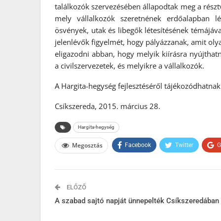
találkozók szervezésében állapodtak meg a résztve
mely vállalkozók szeretnének erdőalapban lév
ösvények, utak és libegők létesítésének témájával
jelenlévők figyelmét, hogy pályázzanak, amit olya
eligazodni abban, hogy melyik kiírásra nyújtha
a civilszervezetek, és melyikre a vállalkozók.
A Hargita-hegység fejlesztéséről tájékozódhatna
Csíkszereda, 2015. március 28.
Hargita-hegység
Megosztás
Facebook
Twitter
G
ELŐZŐ
A szabad sajtó napját ünnepelték Csíkszeredában