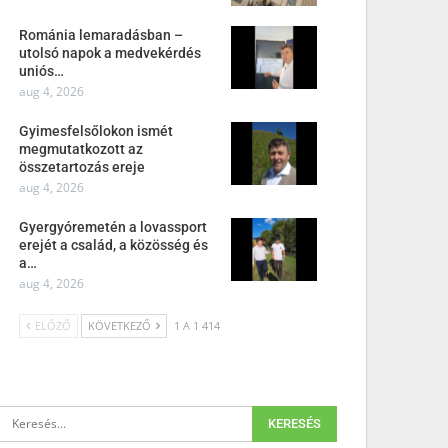
Románia lemaradásban –
utolsó napok a medvekérdés
uniós…
aug 4, 2026
Gyimesfelsőlokon ismét
megmutatkozott az
összetartozás ereje
aug 4, 2026
Gyergyóremetén a lovassport
erejét a család, a közösség és
a…
aug 4, 2026
ELŐZŐ
KÖVETKEZŐ
1 A 1 414