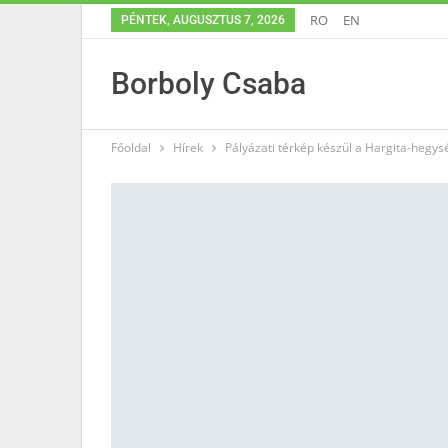
RO
EN
PÉNTEK, AUGUSZTUS 7, 2026
Borboly Csaba
Főoldal
Hírek
Pályázati térkép készül a Hargita-hegys