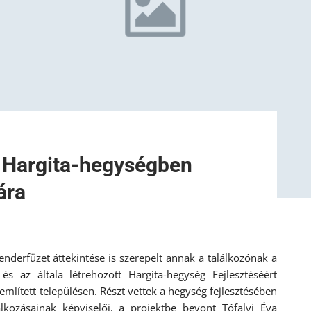
a Hargita-hegységben
ára
nderfüzet áttekintése is szerepelt annak a találkozónak a
s az általa létrehozott Hargita-hegység Fejlesztéséért
mlített településen. Részt vettek a hegység fejlesztésében
alkozásainak képviselői, a projektbe bevont Tófalvi Éva