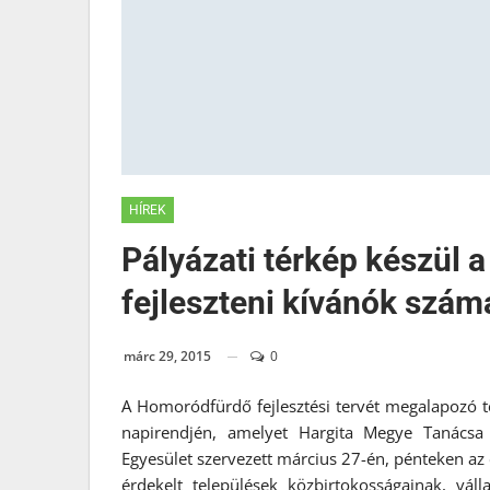
HÍREK
Pályázati térkép készül 
fejleszteni kívánók szám
márc 29, 2015
0
A Homoródfürdő fejlesztési tervét megalapozó te
napirendjén, amelyet Hargita Megye Tanácsa é
Egyesület szervezett március 27-én, pénteken az e
érdekelt települések közbirtokosságainak, váll