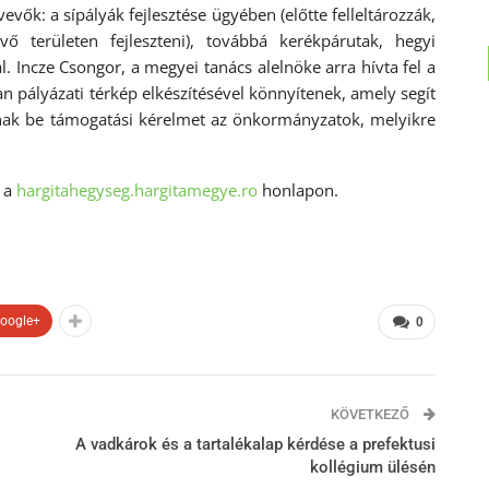
vők: a sípályák fejlesztése ügyében (előtte felleltározzák,
ő területen fejleszteni), továbbá kerékpárutak, hegyi
. Incze Csongor, a megyei tanács alelnöke arra hívta fel a
n pályázati térkép elkészítésével könnyítenek, amely segít
tnak be támogatási kérelmet az önkormányzatok, melyikre
k a
hargitahegyseg.hargitamegye.ro
honlapon.
oogle+
0
KÖVETKEZŐ
A vadkárok és a tartalékalap kérdése a prefektusi
kollégium ülésén