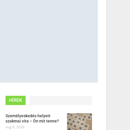
HÍREK
Személyeskedés helyett
szakmai vita – Ön mit tenne?
aug 6, 2026