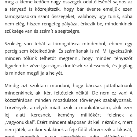
meg a kiemelkedően nagy összegek odaítélésénél sajnos az
a tényező is közrejátszik, hogy bár évente emeljük ezen
támogatásokra szánt összegeket, valahogy úgy tűnik, soha
nem elég, hiszen rengeteg pályázat érkezik be, mindenkinek
szüksége van és számít a segítségre.
Szükség van tehát a támogatásra mindenhol, ebben egy
percig sem kételkedünk. És számítanak is rá. Mi igyekszünk
minden tőlünk telhetőt megtenni, hogy minden tényezőt
figyelembe véve igazságos döntések szülessenek, és jogilag
is minden megállja a helyét.
Mindig azt szoktam mondani, hogy bárcsak juttathatnánk
mindenkinek, aki kér, feltételek nélkül! De nem ez van! A
közszférában minden mozdulatot törvények szabályoznak.
Törvények, amelyek miatt azok a munkatársaim, akik ezer
lej alatt keresnek, kemény milliókért felelnek a
„vagyonukkal”. Ezért mindent alaposan át kell néznünk, mert
nem játék, amikor valakinek a feje fölül elárverezik a lakását,
mert, mondjuk, olyan szerződésre adta aláírásával a