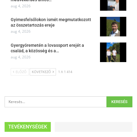
aug 4, 2026
Gyimesfelsőlokon ismét megmutatkozott
az összetartozás ereje
aug 4, 2026
Gyergyóremetén a lovassport erejét a
család, a közösség és a…
aug 4, 2026
ELŐZŐ
KÖVETKEZŐ
1 A 1 414
TEVÉKENYSÉGEK