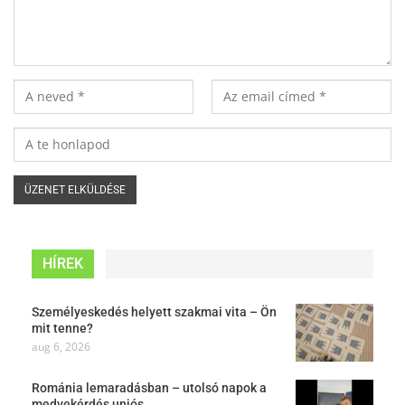
HÍREK
Személyeskedés helyett szakmai vita – Ön
mit tenne?
aug 6, 2026
Románia lemaradásban – utolsó napok a
medvekérdés uniós…