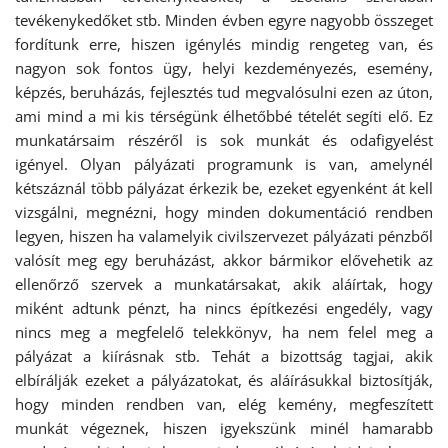
tevékenykedőket stb. Minden évben egyre nagyobb összeget
fordítunk erre, hiszen igénylés mindig rengeteg van, és
nagyon sok fontos ügy, helyi kezdeményezés, esemény,
képzés, beruházás, fejlesztés tud megvalósulni ezen az úton,
ami mind a mi kis térségünk élhetőbbé tételét segíti elő. Ez
munkatársaim részéről is sok munkát és odafigyelést
igényel. Olyan pályázati programunk is van, amelynél
kétszáznál több pályázat érkezik be, ezeket egyenként át kell
vizsgálni, megnézni, hogy minden dokumentáció rendben
legyen, hiszen ha valamelyik civilszervezet pályázati pénzből
valósít meg egy beruházást, akkor bármikor elővehetik az
ellenőrző szervek a munkatársakat, akik aláírtak, hogy
miként adtunk pénzt, ha nincs építkezési engedély, vagy
nincs meg a megfelelő telekkönyv, ha nem felel meg a
pályázat a kiírásnak stb. Tehát a bizottság tagjai, akik
elbírálják ezeket a pályázatokat, és aláírásukkal biztosítják,
hogy minden rendben van, elég kemény, megfeszített
munkát végeznek, hiszen igyekszünk minél hamarabb