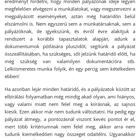
eredményt hirdetni, hogy minden pályázónak ideje legyen
megfelelően elvégezni a munkálatokat, vagy megszervezni a
megpályázott eseményeket, aztán még határidőn belül
elszámolni is. Nem egyszerű sem a munkatársaknak, sem a
pályázóknak, de igyekszünk, és évről évre alakítjuk a
rendszert a korábbi tapasztalatok alapján, adunk a
dokumentumok pótlására pluszidőt, segítünk a pályázat
összeállításában, ha szükséges, sőt jelzünk határidő előtt, ha
még szükség van valamilyen dokumentációra stb.
Lelkiismeretes munka folyik, én egy percig sem kételkedem
ebben!
Ha azonban lejár minden határidő, és a pályázatok között az
elbírálási folyamatban még mindig akad olyan, ami hiányos,
vagy valami miatt nem felel meg a kiírásnak, az sajnos
kiesik. Ezen akkor már nem tudunk változtatni. Ha pedig egy
pályázat átmegy, a pontozásnál viszont kevés pontot ér el,
mert több kritériumnak nem felel meg, akkor arra nem
tudunk kiemelkedően nagy összeget odaítélni. Ugyanakkor