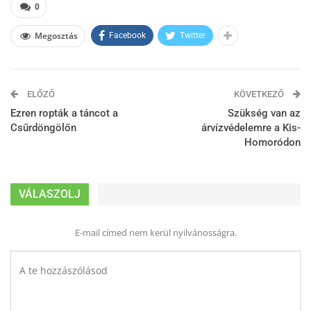
0
Megosztás
Facebook
Twitter
ELŐZŐ
KÖVETKEZŐ
Ezren ropták a táncot a
Szükség van az
Csűrdöngölőn
árvízvédelemre a Kis-
Homoródon
VÁLASZOLJ
E-mail címed nem kerül nyilvánosságra.