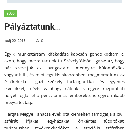
BLOG
Pályáztatunk…
máj 22, 2015
0
Egyik munkatársam kifakadása kapcsán gondolkodtam el
azon, hogy merre tartunk itt Székelyföldön, igaz-e az, hogy
bár szeretjük azt hangoztatni, mennyire különbözőek
vagyunk itt, és mint egy kis skanzenben, megmaradtunk az
értékeinkkel, igazi székely furfangunkkal és egyenes
elveinkkel, mégis valahogy nálunk is egyre központibb
helyet foglal el a pénz, ami az embereket is egyre inkább
megváltoztatja.
Hargita Megye Tanácsa évek óta kiemelten támogatja a civil
szférát: ifjakat, egyházakat, önkéntes tűzoltókat,
turizmusban tevékenykedőket, a szociális szférában