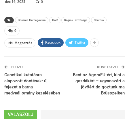
dec 16, 2025
0
Bosznia-Hercegovina
CoR
Régiók Bizottsága
Szerbia
0
Megosztás
Facebook
Twitter
ELŐZŐ
KÖVETKEZŐ
Genetikai kutatásra
Bent az AgoraEU-ért, kint a
alapozott döntések: új
gazdákért – ugyanazért a
fejezet a barna
jövőért dolgoztunk ma
medveállomány kezelésében
Brüsszelben
VÁLASZOLJ