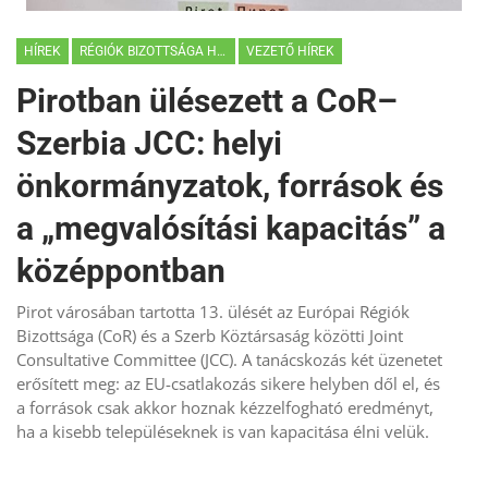
HÍREK
RÉGIÓK BIZOTTSÁGA HÍREK
VEZETŐ HÍREK
Pirotban ülésezett a CoR–
Szerbia JCC: helyi
önkormányzatok, források és
a „megvalósítási kapacitás” a
középpontban
Pirot városában tartotta 13. ülését az Európai Régiók
Bizottsága (CoR) és a Szerb Köztársaság közötti Joint
Consultative Committee (JCC). A tanácskozás két üzenetet
erősített meg: az EU-csatlakozás sikere helyben dől el, és
a források csak akkor hoznak kézzelfogható eredményt,
ha a kisebb településeknek is van kapacitása élni velük.