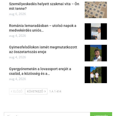
Személyeskedés helyett szakmai vita – Ön
mit tenne?
aug 6, 2026
Románia lemaradásban – utolsó napok a
medvekérdés uniós…
aug 4, 2026
Gyimesfelsőlokon ismét megmutatkozott
az összetartozás ereje
aug 4, 2026
Gyergyóremetén a lovassport erejét a
család, a közösség és a…
aug 4, 2026
ELŐZŐ
KÖVETKEZŐ
1 A 1 414