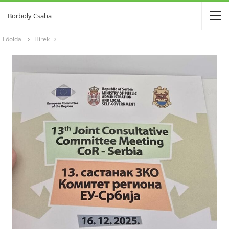
Borboly Csaba
Főoldal
Hírek