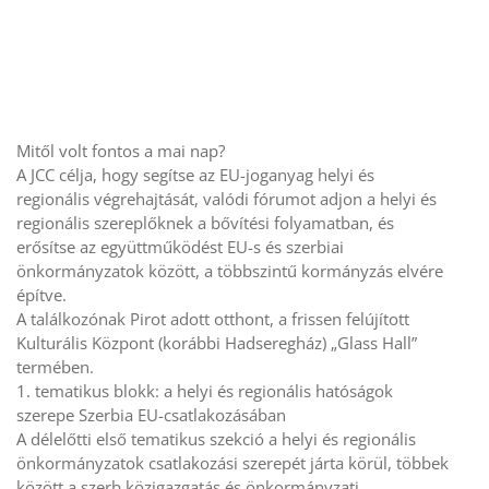
Mitől volt fontos a mai nap?
A JCC célja, hogy segítse az EU-joganyag helyi és
regionális végrehajtását, valódi fórumot adjon a helyi és
regionális szereplőknek a bővítési folyamatban, és
erősítse az együttműködést EU-s és szerbiai
önkormányzatok között, a többszintű kormányzás elvére
építve.
A találkozónak Pirot adott otthont, a frissen felújított
Kulturális Központ (korábbi Hadseregház) „Glass Hall”
termében.
1. tematikus blokk: a helyi és regionális hatóságok
szerepe Szerbia EU-csatlakozásában
A délelőtti első tematikus szekció a helyi és regionális
önkormányzatok csatlakozási szerepét járta körül, többek
között a szerb közigazgatás és önkormányzati