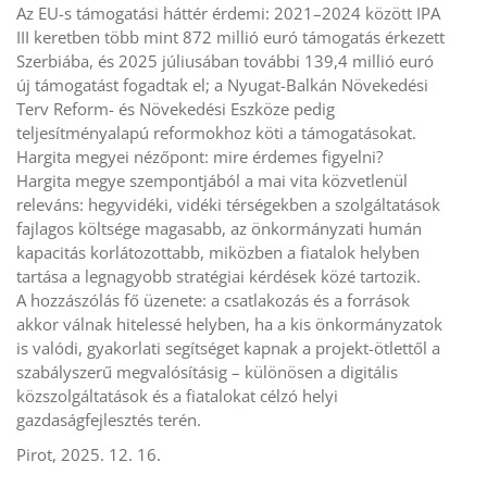
Az EU-s támogatási háttér érdemi: 2021–2024 között IPA
III keretben több mint 872 millió euró támogatás érkezett
Szerbiába, és 2025 júliusában további 139,4 millió euró
új támogatást fogadtak el; a Nyugat-Balkán Növekedési
Terv Reform- és Növekedési Eszköze pedig
teljesítményalapú reformokhoz köti a támogatásokat.
Hargita megyei nézőpont: mire érdemes figyelni?
Hargita megye szempontjából a mai vita közvetlenül
releváns: hegyvidéki, vidéki térségekben a szolgáltatások
fajlagos költsége magasabb, az önkormányzati humán
kapacitás korlátozottabb, miközben a fiatalok helyben
tartása a legnagyobb stratégiai kérdések közé tartozik.
A hozzászólás fő üzenete: a csatlakozás és a források
akkor válnak hitelessé helyben, ha a kis önkormányzatok
is valódi, gyakorlati segítséget kapnak a projekt-ötlettől a
szabályszerű megvalósításig – különösen a digitális
közszolgáltatások és a fiatalokat célzó helyi
gazdaságfejlesztés terén.
Pirot, 2025. 12. 16.