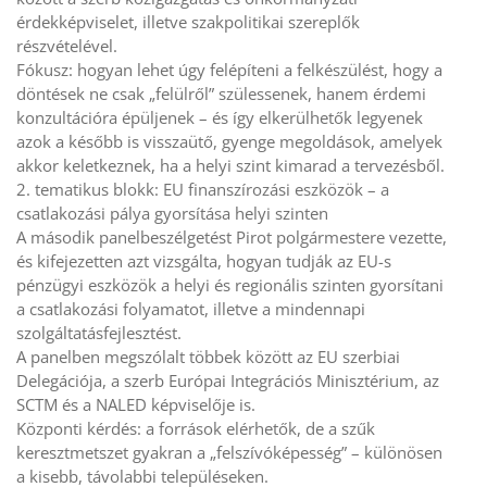
érdekképviselet, illetve szakpolitikai szereplők
részvételével.
Fókusz: hogyan lehet úgy felépíteni a felkészülést, hogy a
döntések ne csak „felülről” szülessenek, hanem érdemi
konzultációra épüljenek – és így elkerülhetők legyenek
azok a később is visszaütő, gyenge megoldások, amelyek
akkor keletkeznek, ha a helyi szint kimarad a tervezésből.
2. tematikus blokk: EU finanszírozási eszközök – a
csatlakozási pálya gyorsítása helyi szinten
A második panelbeszélgetést Pirot polgármestere vezette,
és kifejezetten azt vizsgálta, hogyan tudják az EU-s
pénzügyi eszközök a helyi és regionális szinten gyorsítani
a csatlakozási folyamatot, illetve a mindennapi
szolgáltatásfejlesztést.
A panelben megszólalt többek között az EU szerbiai
Delegációja, a szerb Európai Integrációs Minisztérium, az
SCTM és a NALED képviselője is.
Központi kérdés: a források elérhetők, de a szűk
keresztmetszet gyakran a „felszívóképesség” – különösen
a kisebb, távolabbi településeken.