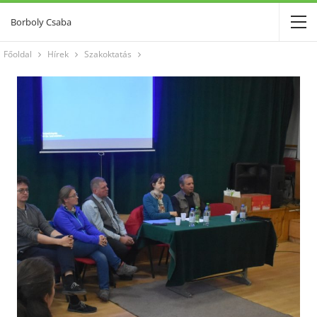
Borboly Csaba
Főoldal
Hírek
Szakoktatás