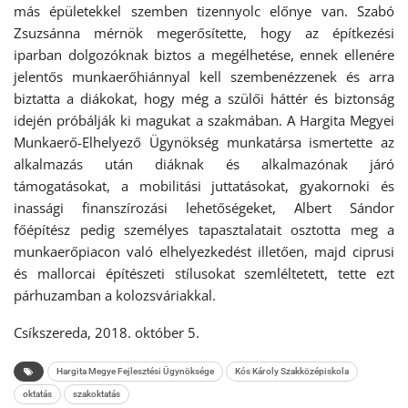
más épületekkel szemben tizennyolc előnye van. Szabó
Zsuzsánna mérnök megerősítette, hogy az építkezési
iparban dolgozóknak biztos a megélhetése, ennek ellenére
jelentős munkaerőhiánnyal kell szembenézzenek és arra
biztatta a diákokat, hogy még a szülői háttér és biztonság
idején próbálják ki magukat a szakmában. A Hargita Megyei
Munkaerő-Elhelyező Ügynökség munkatársa ismertette az
alkalmazás után diáknak és alkalmazónak járó
támogatásokat, a mobilitási juttatásokat, gyakornoki és
inassági finanszírozási lehetőségeket, Albert Sándor
főépítész pedig személyes tapasztalatait osztotta meg a
munkaerőpiacon való elhelyezkedést illetően, majd ciprusi
és mallorcai építészeti stílusokat szemléltetett, tette ezt
párhuzamban a kolozsváriakkal.
Csíkszereda, 2018. október 5.
Hargita Megye Fejlesztési Ügynöksége
Kós Károly Szakközépiskola
oktatás
szakoktatás