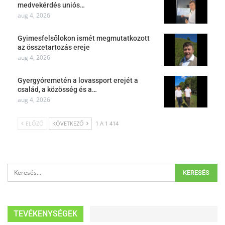
medvekérdés uniós…
aug 4, 2026
Gyimesfelsőlokon ismét megmutatkozott
az összetartozás ereje
aug 4, 2026
Gyergyóremetén a lovassport erejét a
család, a közösség és a…
aug 4, 2026
ELŐZŐ
KÖVETKEZŐ
1 A 1 414
TEVÉKENYSÉGEK