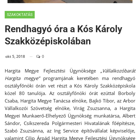
SZAKOKTATÁS
Rendhagyó óra a Kós Károly
Szakközépiskolában
okt 5, 2018
0
Hargita Megye Fejlesztési Ügynöksége
„Vállalkozóbarát
Hargita megye”
programjának keretében ma rendhagyó
osztályfőnöki órán vet részt a Kós Károly Szakközépiskola
közel 80 tanulója. Az osztályfőnöki órát ezúttal Borboly
Csaba, Hargita Megye Tanácsa elnöke, Bajkó Tibor, az Arbor
Vállalkozói Szövetség elnöke, Virág Zsuzsanna, a Hargita
Megyei Munkaerő-Elhelyező Ügynökség munkatársa, Albert
Sándor, Csíkszereda Polgármesteri Hivatalának főépítésze,
Szabó Zsuzsánna, az Ing Service építővállalat képviselője,
valamint Cilip Árpád Hargita Megye Fejlesztési Ügynöksége