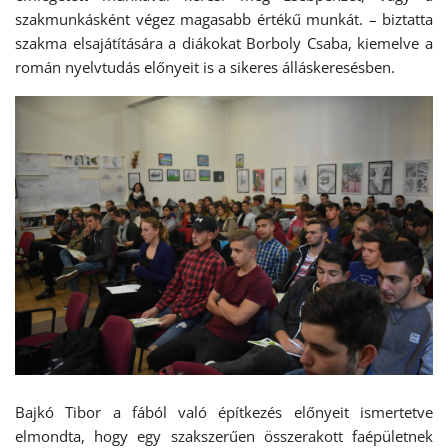
szakmunkásként végez magasabb értékű munkát. – biztatta
szakma elsajátítására a diákokat Borboly Csaba, kiemelve a
román nyelvtudás előnyeit is a sikeres álláskeresésben.
Bajkó Tibor a fából való építkezés előnyeit ismertetve
elmondta, hogy egy szakszerűen összerakott faépületnek