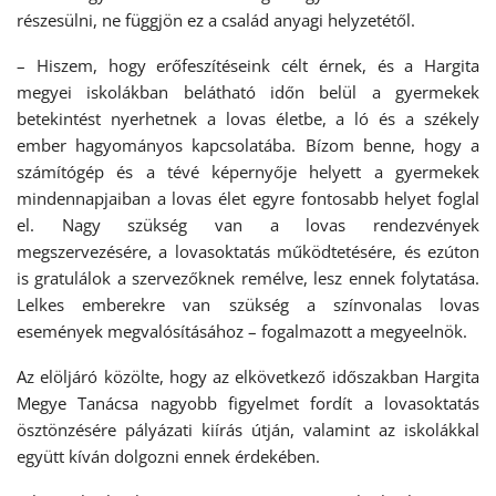
részesülni, ne függjön ez a család anyagi helyzetétől.
– Hiszem, hogy erőfeszítéseink célt érnek, és a Hargita
megyei iskolákban belátható időn belül a gyermekek
betekintést nyerhetnek a lovas életbe, a ló és a székely
ember hagyományos kapcsolatába. Bízom benne, hogy a
számítógép és a tévé képernyője helyett a gyermekek
mindennapjaiban a lovas élet egyre fontosabb helyet foglal
el. Nagy szükség van a lovas rendezvények
megszervezésére, a lovasoktatás működtetésére, és ezúton
is gratulálok a szervezőknek remélve, lesz ennek folytatása.
Lelkes emberekre van szükség a színvonalas lovas
események megvalósításához – fogalmazott a megyeelnök.
Az elöljáró közölte, hogy az elkövetkező időszakban Hargita
Megye Tanácsa nagyobb figyelmet fordít a lovasoktatás
ösztönzésére pályázati kiírás útján, valamint az iskolákkal
együtt kíván dolgozni ennek érdekében.