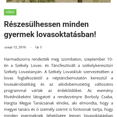
HÍREK
Részesülhessen minden
gyermek lovasoktatásban!
szept 12, 2016
0
Harmadszorra rendezték meg szombaton, szeptember 10-
én a Székely Lovas- és Táncfesztivált a székelykeresztúri
Székely Lovastanyán. A Székely Lovasklub szervezésében a
lovas foglalkozástól a néptáncbemutatón keresztül a
lovasakrobatikáig és az aikidobemutatóig változatos
programmal várták az érdeklődőket. Az esemény
fővédnökeként látogatott a rendezvényre Borboly Csaba,
Hargita Megye Tanácsának elnöke, aki elmondta, hogy a
megyei tanács és ő személy szerint is fontosnak tartja, hogy
minden gyermeknek lehetősége legyen lovasoktatásban