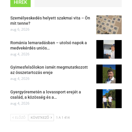
HÍREK
Személyeskedés helyett szakmai vita – Ön
mit tenne?
aug 6, 2026
Románia lemaradásban – utolsó napok a
medvekérdés uniós…
aug 4, 2026
Gyimesfelsőlokon ismét megmutatkozott
az összetartozás ereje
aug 4, 2026
Gyergyóremetén a lovassport erejét a
család, a közösség és a…
aug 4, 2026
ELŐZŐ
KÖVETKEZŐ
1 A 1 414