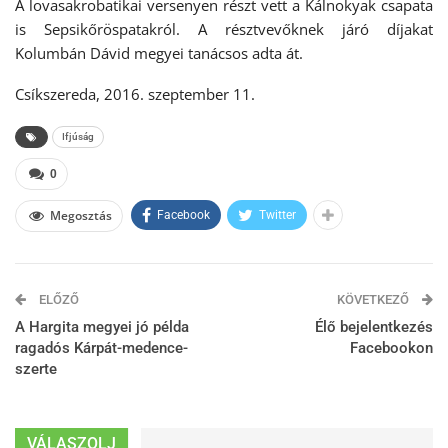
A lovasakrobatikai versenyen részt vett a Kálnokyak csapata
is Sepsikőröspatakról. A résztvevőknek járó díjakat
Kolumbán Dávid megyei tanácsos adta át.
Csíkszereda, 2016. szeptember 11.
Ifjúság
0
Megosztás
Facebook
Twitter
ELŐZŐ
KÖVETKEZŐ
A Hargita megyei jó példa
Élő bejelentkezés
ragadós Kárpát-medence-
Facebookon
szerte
VÁLASZOLJ