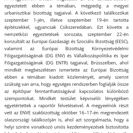
egyeztetett ebben a témában, mégpedig a megyei
urbanisztikai bizottság tagjaival. A következő találkozókat
szeptember 1-jén, illetve szeptember 19-én tartotta
építészekkel, ugyancsak Csíkszeredában. Ezt követte a
nemzetközi egyeztetések sorozata, szeptember 22-én
konzultált az Európai Gazdasági és Szociális Bizottság (EESC),
valamint az Európai Bizottság Környezetvédelmi
Főigazgatóságának (DG ENV) és Vállalkozáspolitika és Ipar
Főigazgatóságának (DG ENTR) tagjaival, Brüsszelben, ahol
mindkét megbeszélésen ismertette az Európai Bizottság
ebben a témában kiadott közleményét, amely szerint
szükség van arra, hogy egységes rendszerben foglalják össze
az építőipar fenntarthatóságával kapcsolatos különböző
szempontokat. Mindkét testület képviselői lényegében
egyetértettek a raportőr felvetéseivel. A megyeelnök részt
vett az ENVE szakbizottság október 16–17-én megrendezett
olaszországi találkozóján is, ahol azt szorgalmazta, hogy a
helyi szintre vonatkozó uniós kezdeményezések biztosította