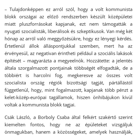
– Tulajdonképpen ez arról szól, hogy a volt kommunista
blokk országai az előző rendszerben készült középületei
miatt pluszforrásokat kapjanak, ezt nem támogatták a
nyugati szocialisták, liberálisok és szkeptikusok. Van még két
hónap az arról való meggyőzésükre, hogy ez lényegi kérdés.
Értetlenül állok álláspontjukkal szemben, mert ha az
érvényesül, az negatívan érintheti például a szociális lakások
építését – magyarázta a megyeelnök. Hozzátette: a jelentés
általa szorgalmazott pontjainak többségét elfogadták, de a
többiért is harcolni fog, megkeresve az összes volt
szocialista ország régiók bizottsági tagját, pártállástól
függetlenül, hogy, mint fogalmazott, kapjanak több pénzt a
kelet-közép-európai tagállamok, hiszen önhibájukon kívül
voltak a kommunista blokk tagjai.
Csák László, a Borboly Csaba által felkért szakértő szerint
kiemelten fontos, hogy ne az épületeket vizsgáljuk
önmagukban, hanem a közösségeket, amelyek használják,