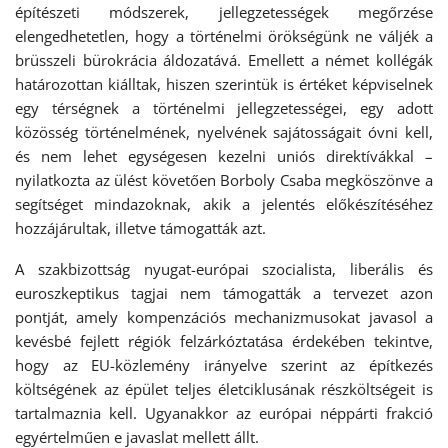
építészeti módszerek, jellegzetességek megőrzése
elengedhetetlen, hogy a történelmi örökségünk ne váljék a
brüsszeli bürokrácia áldozatává. Emellett a német kollégák
határozottan kiálltak, hiszen szerintük is értéket képviselnek
egy térségnek a történelmi jellegzetességei, egy adott
közösség történelmének, nyelvének sajátosságait óvni kell,
és nem lehet egységesen kezelni uniós direktívákkal –
nyilatkozta az ülést követően Borboly Csaba megköszönve a
segítséget mindazoknak, akik a jelentés előkészítéséhez
hozzájárultak, illetve támogatták azt.
A szakbizottság nyugat-európai szocialista, liberális és
euroszkeptikus tagjai nem támogatták a tervezet azon
pontját, amely kompenzációs mechanizmusokat javasol a
kevésbé fejlett régiók felzárkóztatása érdekében tekintve,
hogy az EU-közlemény irányelve szerint az építkezés
költségének az épület teljes életciklusának részköltségeit is
tartalmaznia kell. Ugyanakkor az európai néppárti frakció
egyértelműen e javaslat mellett állt.