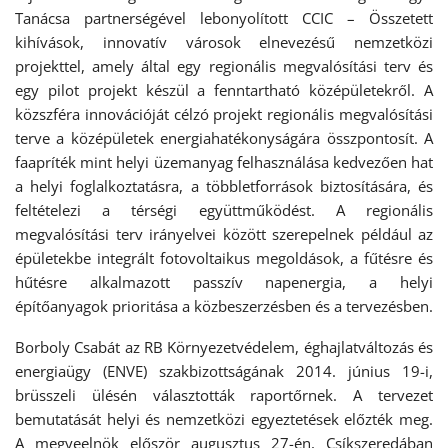
Tanácsa partnerségével lebonyolított CCIC – Összetett
kihívások, innovatív városok elnevezésű nemzetközi
projekttel, amely által egy regionális megvalósítási terv és
egy pilot projekt készül a fenntartható középületekről. A
közszféra innovációját célzó projekt regionális megvalósítási
terve a középületek energiahatékonyságára összpontosít. A
faapríték mint helyi üzemanyag felhasználása kedvezően hat
a helyi foglalkoztatásra, a többletforrások biztosítására, és
feltételezi a térségi együttműködést. A regionális
megvalósítási terv irányelvei között szerepelnek például az
épületekbe integrált fotovoltaikus megoldások, a fűtésre és
hűtésre alkalmazott passzív napenergia, a helyi
építőanyagok prioritása a közbeszerzésben és a tervezésben.
Borboly Csabát az RB Környezetvédelem, éghajlatváltozás és
energiaügy (ENVE) szakbizottságának 2014. június 19-i,
brüsszeli ülésén választották raportőrnek. A tervezet
bemutatását helyi és nemzetközi egyeztetések előzték meg.
A megyeelnök először augusztus 27-én, Csíkszeredában