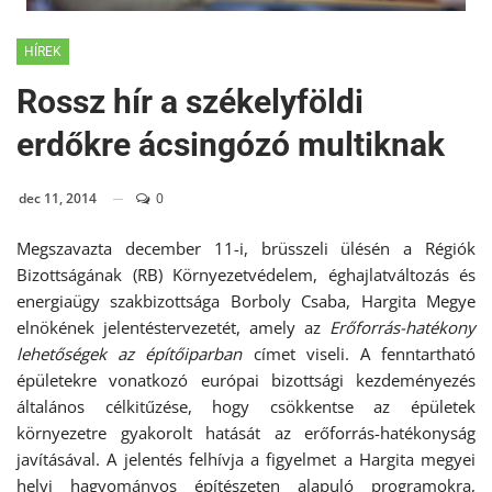
HÍREK
Rossz hír a székelyföldi
erdőkre ácsingózó multiknak
dec 11, 2014
0
Megszavazta december 11-i, brüsszeli ülésén a Régiók
Bizottságának (RB) Környezetvédelem, éghajlatváltozás és
energiaügy szakbizottsága Borboly Csaba, Hargita Megye
elnökének jelentéstervezetét, amely az
Erőforrás-hatékony
lehetőségek az építőiparban
címet viseli. A fenntartható
épületekre vonatkozó európai bizottsági kezdeményezés
általános célkitűzése, hogy csökkentse az épületek
környezetre gyakorolt hatását az erőforrás-hatékonyság
javításával. A jelentés felhívja a figyelmet a Hargita megyei
helyi hagyományos építészeten alapuló programokra,