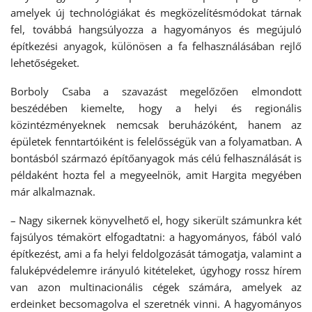
amelyek új technológiákat és megközelítésmódokat tárnak
fel, továbbá hangsúlyozza a hagyományos és megújuló
építkezési anyagok, különösen a fa felhasználásában rejlő
lehetőségeket.
Borboly Csaba a szavazást megelőzően elmondott
beszédében kiemelte, hogy a helyi és regionális
közintézményeknek nemcsak beruházóként, hanem az
épületek fenntartóiként is felelősségük van a folyamatban. A
bontásból származó építőanyagok más célú felhasználását is
példaként hozta fel a megyeelnök, amit Hargita megyében
már alkalmaznak.
– Nagy sikernek könyvelhető el, hogy sikerült számunkra két
fajsúlyos témakört elfogadtatni: a hagyományos, fából való
építkezést, ami a fa helyi feldolgozását támogatja, valamint a
faluképvédelemre irányuló kitételeket, úgyhogy rossz hírem
van azon multinacionális cégek számára, amelyek az
erdeinket becsomagolva el szeretnék vinni. A hagyományos