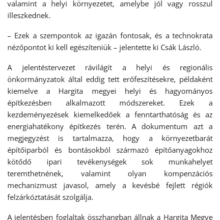
valamint a helyi környezetet, amelybe jól vagy rosszul
illeszkednek.
– Ezek a szempontok az igazán fontosak, és a technokrata
nézőpontot ki kell egészíteniük – jelentette ki Csák László.
A jelentéstervezet rávilágít a helyi és regionális
önkormányzatok által eddig tett erőfeszítésekre, példaként
kiemelve a Hargita megyei helyi és hagyományos
építkezésben alkalmazott módszereket. Ezek a
kezdeményezések kiemelkedőek a fenntarthatóság és az
energiahatékony építkezés terén. A dokumentum azt a
megjegyzést is tartalmazza, hogy a környezetbarát
építőiparból és bontásokból származó építőanyagokhoz
kötődő ipari tevékenységek sok munkahelyet
teremthetnének, valamint olyan kompenzációs
mechanizmust javasol, amely a kevésbé fejlett régiók
felzárkóztatását szolgálja.
A jelentésben foglaltak összhangban állnak a Hargita Megye