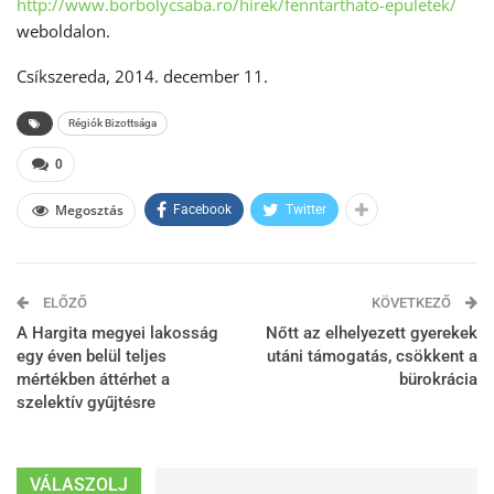
http://www.borbolycsaba.ro/hirek/fenntarthato-epuletek/
weboldalon.
Csíkszereda, 2014. december 11.
Régiók Bizottsága
0
Megosztás
Facebook
Twitter
ELŐZŐ
KÖVETKEZŐ
A Hargita megyei lakosság
Nőtt az elhelyezett gyerekek
egy éven belül teljes
utáni támogatás, csökkent a
mértékben áttérhet a
bürokrácia
szelektív gyűjtésre
VÁLASZOLJ