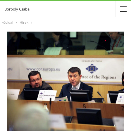
Borboly Csaba
Főoldal
Hírek