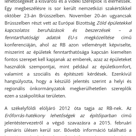
lehetőségeket a kisvárosi és a vidéki szereplők is elérhessék.
Egy megbeszélésre is sor került nemzetközi szakértőkkel
október 23-án Brüsszelben. November 20-án ugyancsak
Brüsszelben részt vett az Európai Bizottság
Zöld épületekkel
kapcsolatos beruházások és beszerzések – a
fenntarthatósági adatok EU-s megközelítése
című
konferenciáján, ahol az RB azon véleményét képviselte,
miszerint az épületek fenntarthatósága kapcsán kiemelten
fontos szerepet kell kapjanak az emberek, azaz az épületeket
használók szempontjai, mint például az épületkomfort,
valamint a szociális és építészeti kérdések. Ezenkívül
hangsúlyozta, hogy a készülő jelentés szerint a helyi és
regionális önkormányzatok megkerülhetetlen szereplők
ezen a szakpolitikai területen.
A székelyföldi elöljáró 2012 óta tagja az RB-nek. Az
Erőforrás-hatékony lehetőségek az építőiparban
című
jelentéstervezetről a végső szavazásra a 2015. februári
plenáris ülésen kerül sor. Bővebb információ található a