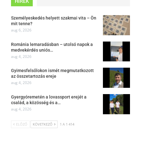
HÍREK
Személyeskedés helyett szakmai vita – Ön
mit tenne?
aug 6, 2026
Románia lemaradásban – utolsó napok a
medvekérdés uniós…
aug 4, 2026
Gyimesfelsőlokon ismét megmutatkozott
az összetartozás ereje
aug 4, 2026
Gyergyóremetén a lovassport erejét a
család, a közösség és a…
aug 4, 2026
ELŐZŐ
KÖVETKEZŐ
1 A 1 414