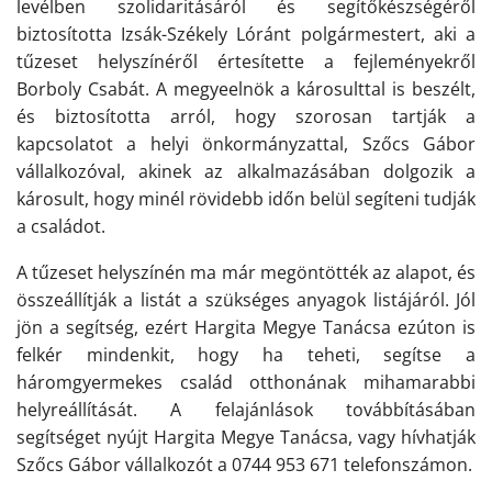
levélben szolidaritásáról és segítőkészségéről
biztosította Izsák-Székely Lóránt polgármestert, aki a
tűzeset helyszínéről értesítette a fejleményekről
Borboly Csabát. A megyeelnök a károsulttal is beszélt,
és biztosította arról, hogy szorosan tartják a
kapcsolatot a helyi önkormányzattal, Szőcs Gábor
vállalkozóval, akinek az alkalmazásában dolgozik a
károsult, hogy minél rövidebb időn belül segíteni tudják
a családot.
A tűzeset helyszínén ma már megöntötték az alapot, és
összeállítják a listát a szükséges anyagok listájáról. Jól
jön a segítség, ezért Hargita Megye Tanácsa ezúton is
felkér mindenkit, hogy ha teheti, segítse a
háromgyermekes család otthonának mihamarabbi
helyreállítását. A felajánlások továbbításában
segítséget nyújt Hargita Megye Tanácsa, vagy hívhatják
Szőcs Gábor vállalkozót a
0744 953 671
telefonszámon.