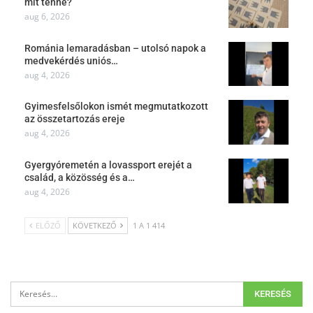
mit tenne?
aug 6, 2026
Románia lemaradásban – utolsó napok a
medvekérdés uniós…
aug 4, 2026
Gyimesfelsőlokon ismét megmutatkozott
az összetartozás ereje
aug 4, 2026
Gyergyóremetén a lovassport erejét a
család, a közösség és a…
aug 4, 2026
ELŐZŐ
KÖVETKEZŐ
1 A 1 414