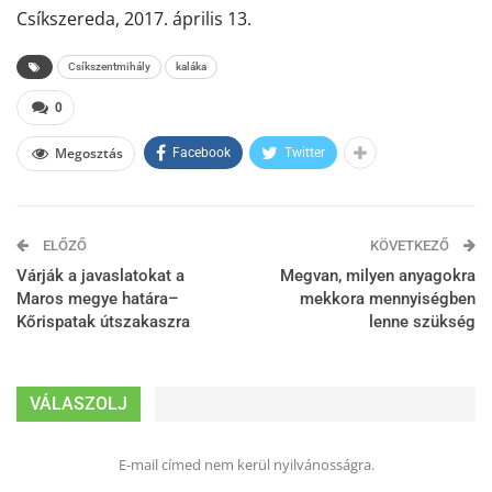
Csíkszereda, 2017. április 13.
Csíkszentmihály
kaláka
0
Megosztás
Facebook
Twitter
ELŐZŐ
KÖVETKEZŐ
Várják a javaslatokat a
Megvan, milyen anyagokra
Maros megye határa–
mekkora mennyiségben
Kőrispatak útszakaszra
lenne szükség
VÁLASZOLJ
E-mail címed nem kerül nyilvánosságra.