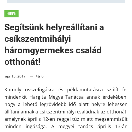
HÍREK
Segítsünk helyreállítani a
csíkszentmihályi
háromgyermekes család
otthonát!
ápr 13, 2017
0
Komoly összefogásra és példamutatásra szólít fel
mindenkit Hargita Megye Tanácsa annak érdekében,
hogy a lehető legrövidebb idő alatt helyre lehessen
állítani annak a csíkszentmihályi családnak az otthonát,
amelynek április 12-én reggel
tűz miatt
megsemmisült
minden ingósága. A megyei tanács április 13-án