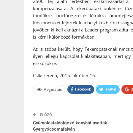
2500 lej alatti értékben eszközvásárlásra,
kompenzálására. A tekerőpataki önkéntes tűz
tömlőkre, láncfűrészre és létrákra, áram
Köszönetüket fejezték ki a helyi közbirtokosságna
jövőben ki kell aknázni a Leader program adta le
is kérni különböző formákban.
Az is szóba került, hogy Tekerőpataknak nincs t
ilyen jellegű kapcsolat kialakításában, mert íg
eszközökre.
Csíkszereda, 2015. október 16.
Megosztás
Facebook
Twitter
G
ELŐZŐ
Gyümölcsfeldolgozó konyhát avattak
Gyergyócsomafalván