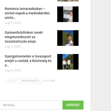
Románia lemaradásban –
utolsó napok a medvekérdés
uniós…
aug 4, 2026
Gyimesfelsőlokon ismét
megmutatkozott az
összetartozás ereje
aug 4, 2026
Gyergyóremetén a lovassport
erejét a család, a közösség és
a…
aug 4, 2026
ELŐZŐ
KÖVETKEZŐ
1 A 1 414