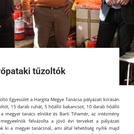
rőpataki tűzoltók
oltó Egyesület a Hargita Megye Tanácsa pályázati kiírásán
oltót, 15 darab ruhát, 5 hőálló bakancsot, 10 darab hőálló
 a megyei tanács elnöke és Barti Tihamér, az intézmény
megyeelnök felvázolta a jövő évi terveket a pályázati
 ki a megyei tanácsnál, ami által lehetőség nyílik majd