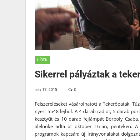
HÍREK
Sikerrel pályáztak a teke
okt 17, 2015
0
Felszereléseket vásárolhatott a Tekerőpataki Tűz
nyert 5548 lejből. A 4 darab rádiót, 5 darab por
kesztyűt és 10 darab fejlámpát Borboly Csaba,
alelnöke adta át október 16-án, pénteken. A 
programok kapcsán: új irányvonalakat dolgoznak