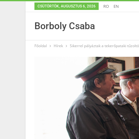
RO
EN
CSÜTÖRTÖK, AUGUSZTUS 6, 2026
Borboly Csaba
Főoldal
Hírek
Sikerrel pályáztak a tekerőpataki tűzolt