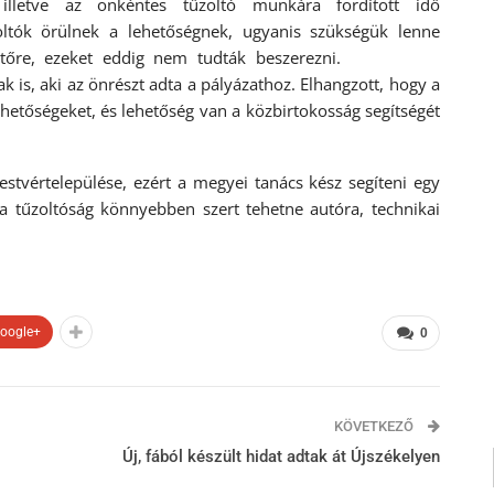
 illetve az önkéntes tűzoltó munkára fordított idő
oltók örülnek a lehetőségnek, ugyanis szükségük lenne
fejlesztőre, ezeket eddig nem tudták beszerezni.
k is, aki az önrészt adta a pályázathoz. Elhangzott, hogy a
hetőségeket, és lehetőség van a közbirtokosság segítségét
estvértelepülése, ezért a megyei tanács kész segíteni egy
y a tűzoltóság könnyebben szert tehetne autóra, technikai
oogle+
0
KÖVETKEZŐ
Új, fából készült hidat adtak át Újszékelyen